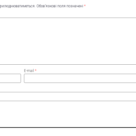
оприлюднюватиметься.
Обов’язкові поля позначені
*
E-mail
*