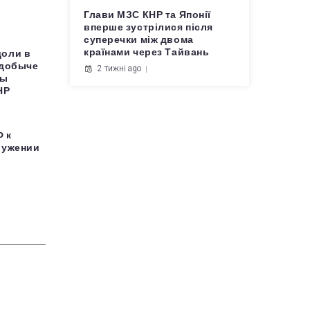
Глави МЗС КНР та Японії
вперше зустрілися після
суперечки між двома
країнами через Тайвань
доли в
 добыче
2 тижні ago
бы
НР
Ф к
ружении