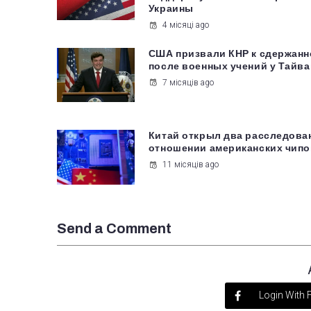
Украины
4 місяці ago
США призвали КНР к сдержанн
после военных учений у Тайва
7 місяців ago
Китай открыл два расследова
отношении американских чипо
11 місяців ago
Send a Comment
Login With