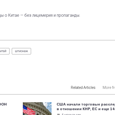
ды о Китае — без лицемерия и пропаганды.
итай
шпионаж
est
Related Articles
More f
 ООН
США начали торговые рассл
в отношении КНР, ЕС и еще 14