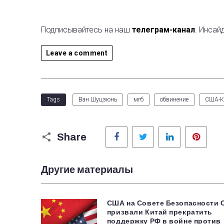
Подписывайтесь на наш
телеграм-канал
. Инсай
Leave a comment
Tags
Ван Шуцзюнь
мгб
обвинение
США-К
Facebook
Twitter
LinkedIn
Pinter
Share
Другие материалы
США на Совете Безопасности
призвали Китай прекратить
поддержку РФ в войне против