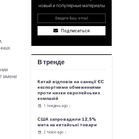
новый и популярные материалы
Подписаться
,
нных
В тренде
ании
т имени
Китай відповів на санкції ЄС
експортними обмеженнями
проти низки європейських
компаній
1 тиждень ago
США запровадили 12,5%
мита на китайські товари
2 тижні ago