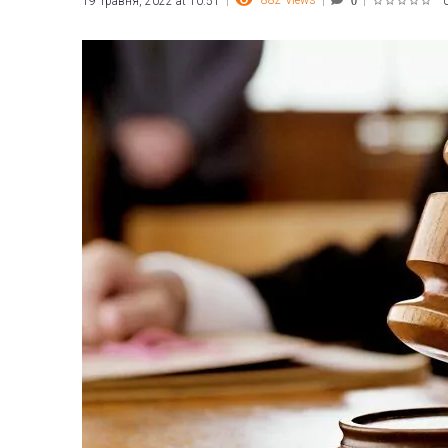
882
Views
19 Травня, 2022 at 10:51
0
1
2
3
4
5