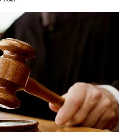
0
(
0 votes
)