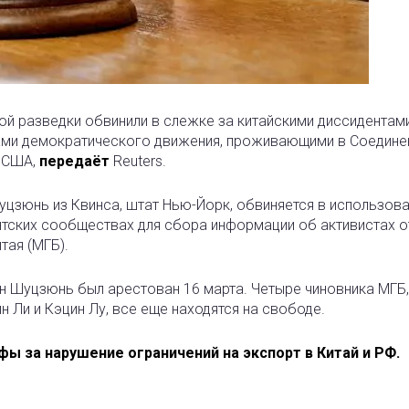
й разведки обвинили в слежке за китайскими диссидентами
тами демократического движения, проживающими в Соедине
и США,
передаёт
Reuters.
уцзюнь из Квинса, штат Нью-Йорк, обвиняется в использов
нтских сообществах для сбора информации об активистах о
тая (МГБ).
ан Шуцзюнь был арестован 16 марта. Четыре чиновника МГБ,
 Ли и Кэцин Лу, все еще находятся на свободе.
 за нарушение ограничений на экспорт в Китай и РФ.