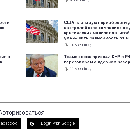
5 місяців ago
ости
США планируют приобрести 
ня
австралийских компаниях по
критических минералов, что
уменьшить зависимость от К
10 місяців ago
ния в
Трамп снова призвал КНР и Р
в
переговорам о ядерном разо
11 місяців ago
Авторизоваться
 Facebook
Login With Google