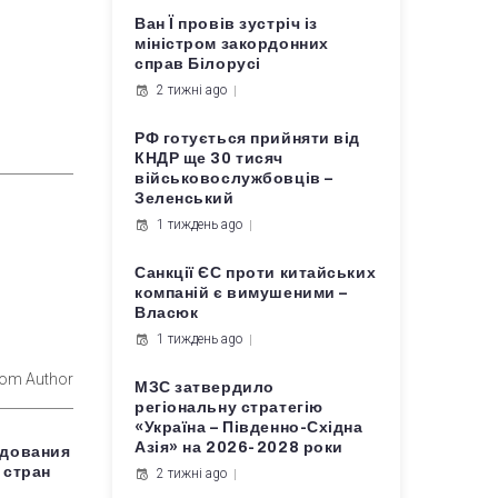
Ван Ї провів зустріч із
міністром закордонних
справ Білорусі
2 тижні ago
РФ готується прийняти від
КНДР ще 30 тисяч
військовослужбовців –
Зеленський
1 тиждень ago
Санкції ЄС проти китайських
компаній є вимушеними –
Власюк
1 тиждень ago
rom Author
МЗС затвердило
регіональну стратегію
«Україна – Південно-Східна
Азія» на 2026-2028 роки
едования
 стран
2 тижні ago