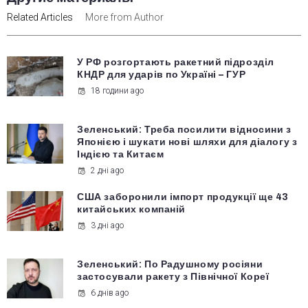
Related Articles
More from Author
У РФ розгортають ракетний підрозділ
КНДР для ударів по Україні – ГУР
18 години ago
Зеленський: Треба посилити відносини з
Японією і шукати нові шляхи для діалогу з
Індією та Китаєм
2 дні ago
США заборонили імпорт продукції ще 43
китайських компаній
3 дні ago
Зеленський: По Радушному росіяни
застосували ракету з Північної Кореї
6 днів ago