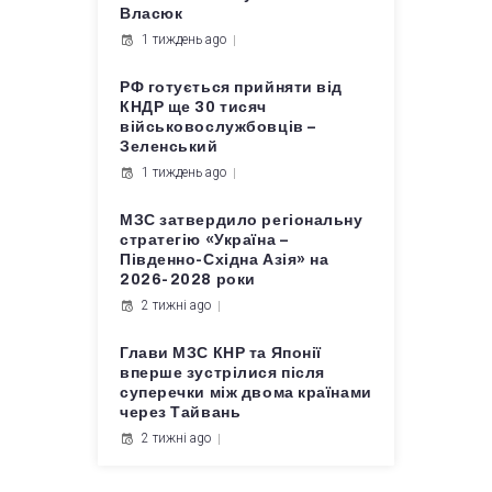
Власюк
1 тиждень ago
РФ готується прийняти від
КНДР ще 30 тисяч
військовослужбовців –
Зеленський
1 тиждень ago
МЗС затвердило регіональну
стратегію «Україна –
Південно-Східна Азія» на
2026-2028 роки
2 тижні ago
Глави МЗС КНР та Японії
вперше зустрілися після
суперечки між двома країнами
через Тайвань
2 тижні ago