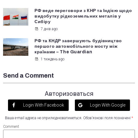
РФ веде переговори з КНР та Індією щодо
видобутку рідкоземельних металів у
Сибіру
7 днів ago
РФ та КНДР завершують будівництво
першого автомобільного мосту між
країнами – The Guardian
1 тиждень ago
Send a Comment
Авторизоваться
Login With Facebook
Login With Google
Ваша e-mail адреса не оприлюднюватиметься.
Обов’язкові поля позначені
*
Comment