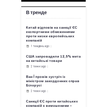
В тренде
Китай відповів на санкції ЄС
експортними обмеженнями
проти низки європейських
компаній
1 тиждень ago
США запровадили 12,5% мита
на китайські товари
2 тижні ago
Ван Ї провів зустріч із
міністром закордонних справ
Білорусі
2 тижні ago
Санкції ЄС проти китайських
компаній є вимушеними –