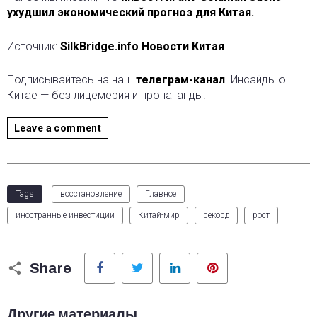
ухудшил экономический прогноз для Китая.
Источник:
SilkBridge.info Новости Китая
Подписывайтесь на наш
телеграм-канал
. Инсайды о
Китае — без лицемерия и пропаганды.
Leave a comment
Tags
восстановление
Главное
иностранные инвестиции
Китай-мир
рекорд
рост
Facebook
Twitter
LinkedIn
Pinterest
Share
Другие материалы