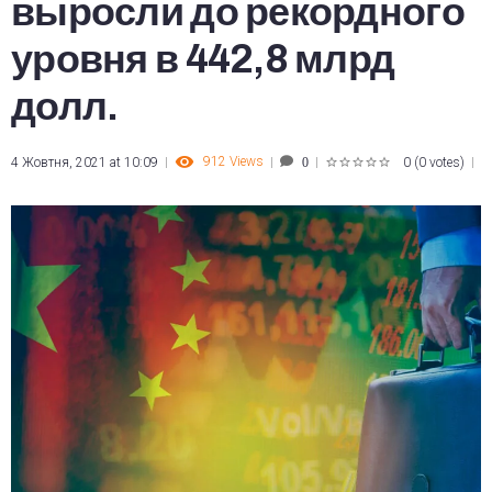
выросли до рекордного
уровня в 442,8 млрд
долл.
912
Views
4 Жовтня, 2021 at 10:09
0
(
0 votes
)
0
1
2
3
4
5