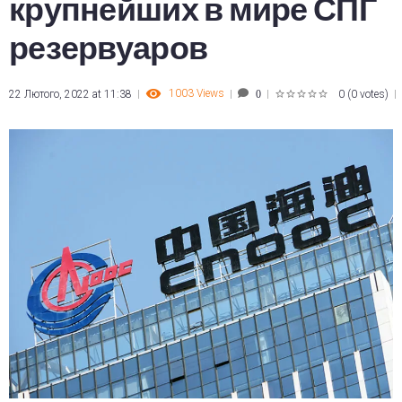
крупнейших в мире СПГ
резервуаров
1003
Views
22 Лютого, 2022 at 11:38
0
(
0 votes
)
0
1
2
3
4
5