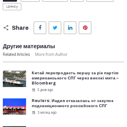
Цзянсу
Facebook
Twitter
LinkedIn
Pinterest
Share
Другие материалы
Related Articles
More from Author
Китай перепродасть першу за рік партію
американського СПГ через високі мита –
Bloomberg
5 днів ago
Reuters: Индия отказалась от закупок
подсанкционного российского СПГ
3 місяці ago