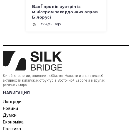
Ван Ї провів зустріч із
міністром закордонних справ
Білорусі
1 тиждень ago
Китай: стратегии, влияние, лоббисты. Новости и аналитика об
активности китайских структур в Восточной Европе и в других
регионах мира.
НАВИГАЦИЯ
Лонгріди
Новини
Думки
Економіка
Політика