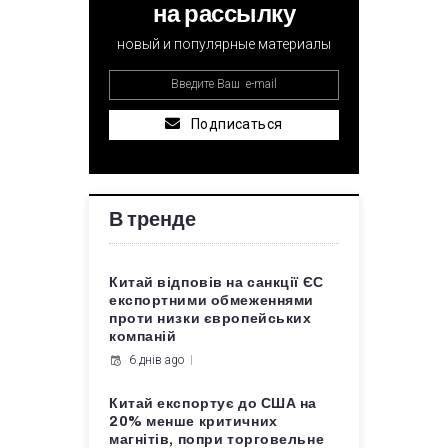
на рассылку
новый и популярные материалы
Подписаться
В тренде
Китай відповів на санкції ЄС
експортними обмеженнями
проти низки європейських
компаній
6 днів ago
Китай експортує до США на
20% менше критичних
магнітів, попри торговельне