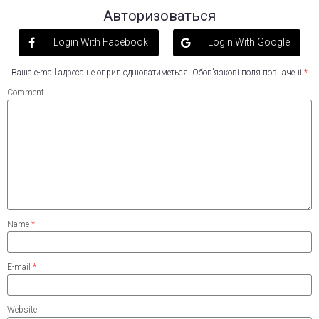
Авторизоваться
Login With Facebook
Login With Google
Ваша e-mail адреса не оприлюднюватиметься.
Обов’язкові поля позначені
*
Comment
Name
*
E-mail
*
Website