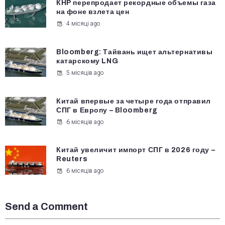
КНР перепродает рекордные объемы газа
на фоне взлета цен
4 місяці ago
Bloomberg: Тайвань ищет альтернативы
катарскому LNG
5 місяців ago
Китай впервые за четыре года отправил
СПГ в Европу – Bloomberg
6 місяців ago
Китай увеличит импорт СПГ в 2026 году –
Reuters
6 місяців ago
Send a Comment