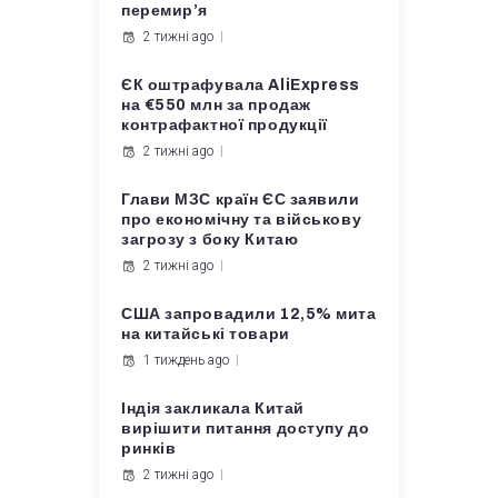
перемир’я
2 тижні ago
ЄК оштрафувала AliExpress
на €550 млн за продаж
контрафактної продукції
2 тижні ago
Глави МЗС країн ЄС заявили
про економічну та військову
загрозу з боку Китаю
2 тижні ago
США запровадили 12,5% мита
на китайські товари
1 тиждень ago
Індія закликала Китай
вирішити питання доступу до
ринків
2 тижні ago