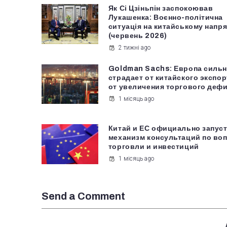
Як Сі Цзіньпін заспокоював
Лукашенка: Воєнно-політична
ситуація на китайському напря
(червень 2026)
2 тижні ago
Goldman Sachs: Европа сильн
страдает от китайского экспор
от увеличения торгового деф
1 місяць ago
Китай и ЕС официально запус
механизм консультаций по во
торговли и инвестиций
1 місяць ago
Send a Comment