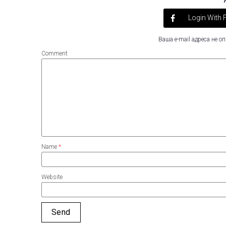
Login With
Ваша e-mail адреса не 
Comment
Name
*
Website