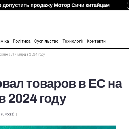
е допустить продажу Мотор Сичи китайцам
izon и DCH Group подали новую заявку в АМКУ о
ание украинско-китайской Подкомиссии по
лину на стальные трубы из Китая
оміка
Політика
Суспільство
Технології
Контакти
более €517 млрд в 2024 году
вал товаров в ЕС на
в 2024 году
0
(
0 votes
)