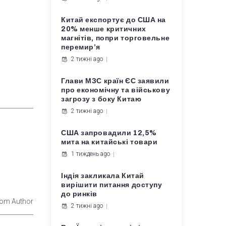
Китай експортує до США на
20% менше критичних
магнітів, попри торговельне
перемир’я
2 тижні ago
Глави МЗС країн ЄС заявили
про економічну та військову
загрозу з боку Китаю
2 тижні ago
США запровадили 12,5%
мита на китайські товари
1 тиждень ago
Індія закликала Китай
вирішити питання доступу
до ринків
rom Author
2 тижні ago