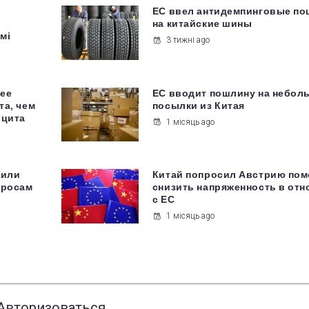
ЕС ввел антидемпинговые п
на китайские шины
мі
3 тижні ago
ее
ЕС вводит пошлину на небол
та, чем
посылки из Китая
ицита
1 місяць ago
тили
Китай попросил Австрию пом
просам
снизить напряженность в от
с ЕС
1 місяць ago
Авторизоваться