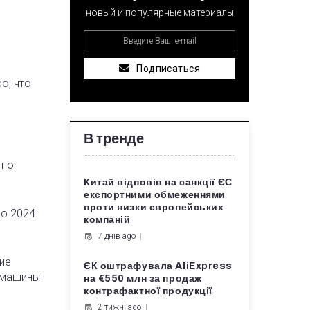
новый и популярные материалы
Подписаться
ро
, что
В тренде
 по
Китай відповів на санкції ЄС
експортними обмеженнями
проти низки європейських
по 2024
компаній
7 днів ago
ие
ЄК оштрафувала AliExpress
е машины
на €550 млн за продаж
контрафактної продукції
2 тижні ago