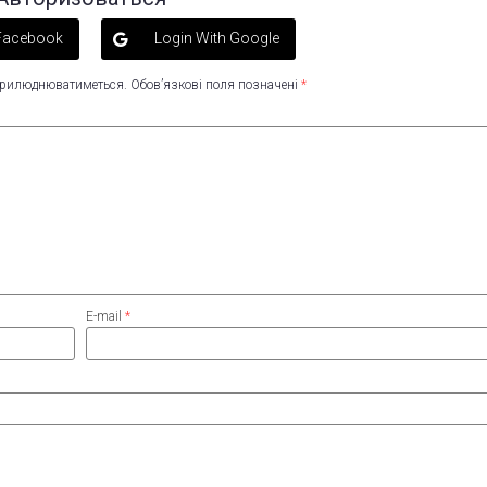
 Facebook
Login With Google
оприлюднюватиметься.
Обов’язкові поля позначені
*
E-mail
*