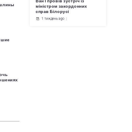
Ван Ї провів зустріч із
ошлины
міністром закордонних
справ Білорусі
1 тиждень ago
ьшие
очь
ношениях