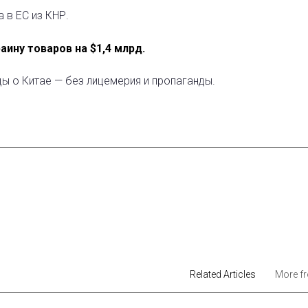
 в ЕС из КНР.
аину товаров на $1,4 млрд.
ды о Китае — без лицемерия и пропаганды.
est
Related Articles
More f