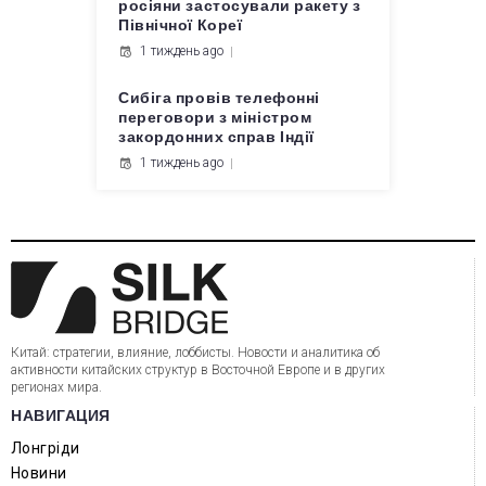
росіяни застосували ракету з
Північної Кореї
1 тиждень ago
Сибіга провів телефонні
переговори з міністром
закордонних справ Індії
1 тиждень ago
Китай: стратегии, влияние, лоббисты. Новости и аналитика об
активности китайских структур в Восточной Европе и в других
регионах мира.
НАВИГАЦИЯ
Лонгріди
Новини