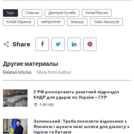
Tags
Главное
Дмитрий Кулеба
Китай-Россия
Китай-Украина
нейтралитет
помощь
Чжан Ханьхуэй
Facebook
Twitter
LinkedIn
Pinterest
Share
Другие материалы
Related Articles
More from Author
У РФ розгортають ракетний підрозділ
КНДР для ударів по Україні – ГУР
4 дні ago
Зеленський: Треба посилити відносини з
Японією і шукати нові шляхи для діалогу з
Індією та Китаєм