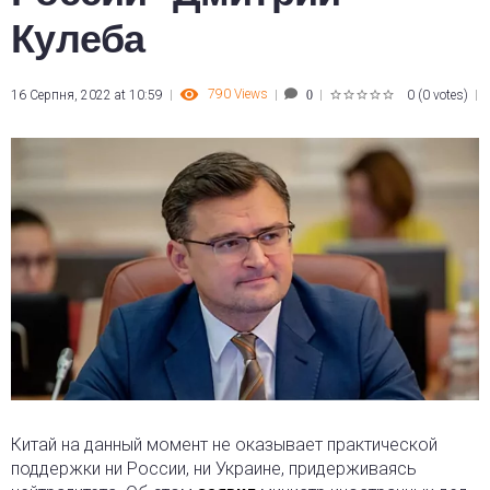
Кулеба
790
Views
16 Серпня, 2022 at 10:59
0
(
0 votes
)
0
1
2
3
4
5
Китай на данный момент не оказывает практической
поддержки ни России, ни Украине, придерживаясь