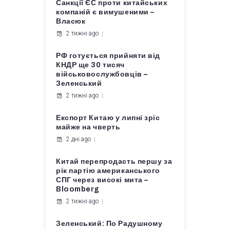
Санкції ЄС проти китайських
компаній є вимушеними –
Власюк
2 тижні ago
РФ готується прийняти від
КНДР ще 30 тисяч
військовослужбовців –
Зеленський
2 тижні ago
Експорт Китаю у липні зріс
майже на чверть
2 дні ago
Китай перепродасть першу за
рік партію американського
СПГ через високі мита –
Bloomberg
2 тижні ago
Зеленський: По Радушному