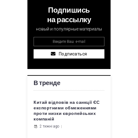
Подпишись
на рассылку
новый и популярные материалы
Подписаться
В тренде
Китай відповів на санкції ЄС
експортними обмеженнями
проти низки європейських
компаній
2 тижні ago