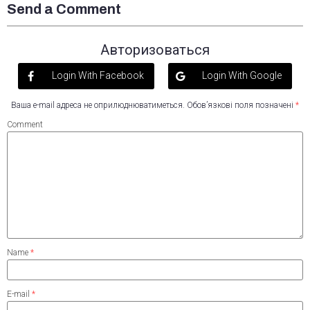
Send a Comment
Авторизоваться
Login With Facebook
Login With Google
Ваша e-mail адреса не оприлюднюватиметься.
Обов’язкові поля позначені
*
Comment
Name
*
E-mail
*