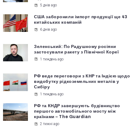
5 днів ago
США заборонили імпорт продукції ще 43
китайських компаній
6 днів ago
Зеленський: По Радушному росіяни
застосували ракету з Північної Кореї
1 тиждень ago
РФ веде переговори з КНР та Індією щодо
видобутку рідкоземельних металів у
Сибіру
1 тиждень ago
РФ та КНДР завершують будівництво
першого автомобільного мосту між
країнами – The Guardian
2 тижні ago