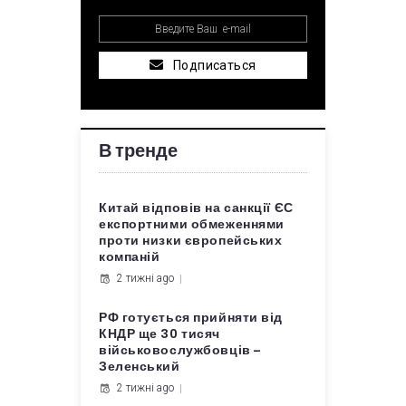
Подписаться
В тренде
Китай відповів на санкції ЄС
експортними обмеженнями
проти низки європейських
компаній
2 тижні ago
РФ готується прийняти від
КНДР ще 30 тисяч
військовослужбовців –
Зеленський
2 тижні ago