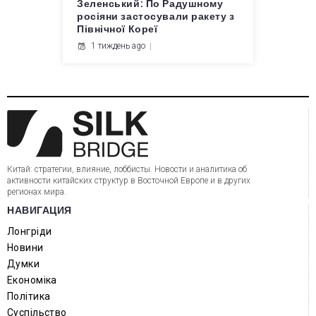
Зеленський: По Радушному
росіяни застосували ракету з
Північної Кореї
1 тиждень ago
Китай: стратегии, влияние, лоббисты. Новости и аналитика об
активности китайских структур в Восточной Европе и в других
регионах мира.
НАВИГАЦИЯ
Лонгріди
Новини
Думки
Економіка
Політика
Суспільство