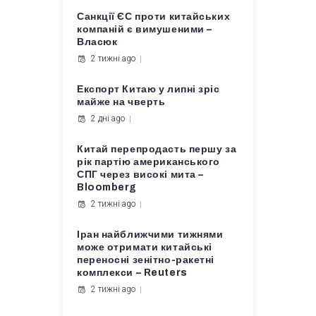
Санкції ЄС проти китайських
компаній є вимушеними –
Власюк
2 тижні ago
Експорт Китаю у липні зріс
майже на чверть
2 дні ago
Китай перепродасть першу за
рік партію американського
СПГ через високі мита –
Bloomberg
2 тижні ago
Іран найближчими тижнями
може отримати китайські
переносні зенітно-ракетні
комплекси – Reuters
2 тижні ago