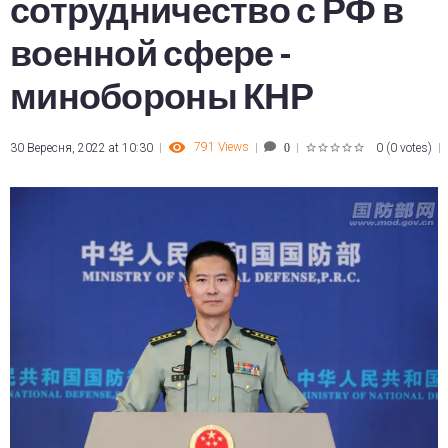
сотрудничество с РФ в
военной сфере -
минобороны КНР
791
Views
30 Вересня, 2022 at 10:30
0
(
0 votes
)
0
1
2
3
4
5