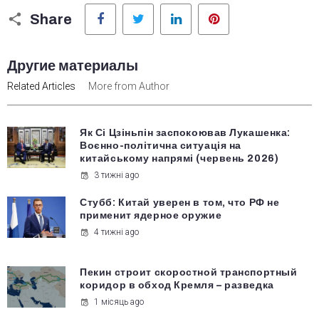
Facebook
Twitter
LinkedIn
Pinterest
Share
Другие материалы
Related Articles
More from Author
Як Сі Цзіньпін заспокоював Лукашенка:
Воєнно-політична ситуація на
китайському напрямі (червень 2026)
3 тижні ago
Стубб: Китай уверен в том, что РФ не
применит ядерное оружие
4 тижні ago
Пекин строит скоростной транспортный
коридор в обход Кремля – разведка
1 місяць ago