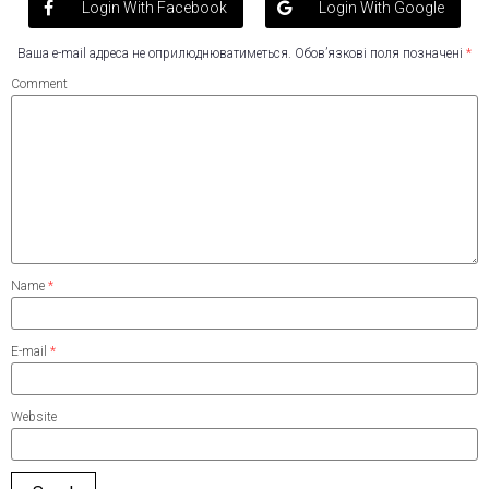
Login With Facebook
Login With Google
Ваша e-mail адреса не оприлюднюватиметься.
Обов’язкові поля позначені
*
Comment
Name
*
E-mail
*
Website