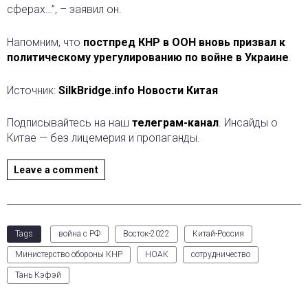
сферах…”, – заявил он.
Напомним, что
постпред КНР в ООН вновь призвал к
политическому урегулированию по войне в Украине
.
Источник:
SilkBridge.info Новости Китая
Подписывайтесь на наш
телеграм-канал
. Инсайды о
Китае — без лицемерия и пропаганды.
Leave a comment
Tags
война с РФ
Восток-2022
Китай-Россия
Министерство обороны КНР
НОАК
сотрудничество
Тань Кэфэй