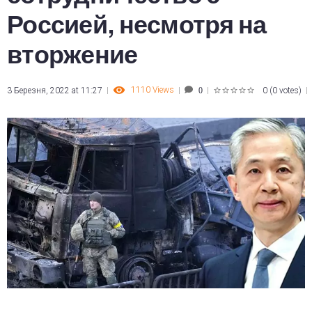
Россией, несмотря на
вторжение
1110
Views
3 Березня, 2022 at 11:27
0
(
0 votes
)
0
1
2
3
4
5