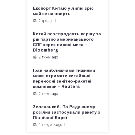
Експорт Китаю у липні зріс
майже на чверть
2 дні ago
Китай перепродасть першу за
рік партію американського
СПГ через високі мита –
Bloomberg
2 тижні ago
Іран найближчими тижнями
може отримати китайські
переносні зенітно-ракетні
комплекси – Reuters
2 тижні ago
Зеленський: По Радушному
росіяни застосували ракету з
Північної Кореї
1 тиждень ago