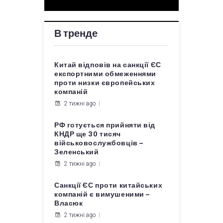
В тренде
Китай відповів на санкції ЄС
експортними обмеженнями
проти низки європейських
компаній
2 тижні ago
РФ готується прийняти від
КНДР ще 30 тисяч
військовослужбовців –
Зеленський
2 тижні ago
Санкції ЄС проти китайських
компаній є вимушеними –
Власюк
2 тижні ago