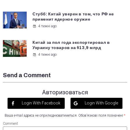
Стубб: Китай уверен в том, что РФ не
применит ядерное оружие
4 тижні ago
Китай за пол года экспортировал в
Украину товаров на $13,9 млрд
4 тижні ago
Send a Comment
Авторизоваться
Login With Facebook
Login With Google
Ваша e-mail адреса не оприлюднюватиметься.
Обов’язкові поля позначені
*
Comment