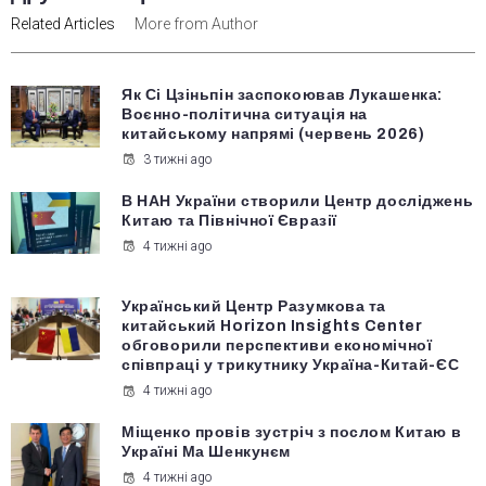
Related Articles
More from Author
Як Сі Цзіньпін заспокоював Лукашенка:
Воєнно-політична ситуація на
китайському напрямі (червень 2026)
3 тижні ago
В НАН України створили Центр досліджень
Китаю та Північної Євразії
4 тижні ago
Український Центр Разумкова та
китайський Horizon Insights Center
обговорили перспективи економічної
співпраці у трикутнику Україна-Китай-ЄС
4 тижні ago
Міщенко провів зустріч з послом Китаю в
Україні Ма Шенкунєм
4 тижні ago