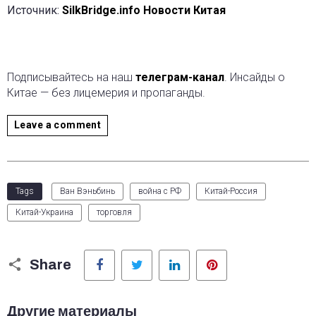
Источник:
SilkBridge.info Новости Китая
Подписывайтесь на наш
телеграм-канал
. Инсайды о
Китае — без лицемерия и пропаганды.
Leave a comment
Tags
Ван Вэньбинь
война с РФ
Китай-Россия
Китай-Украина
торговля
Facebook
Twitter
LinkedIn
Pinterest
Share
Другие материалы