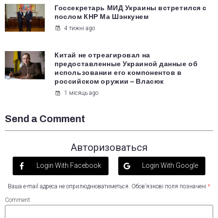
Госсекретарь МИД Украины встретился с
послом КНР Ма Шэнкунем
4 тижні ago
Китай не отреагировал на
предоставленные Украиной данные об
использовании его компонентов в
российском оружии – Власюк
1 місяць ago
Send a Comment
Авторизоваться
Login With Facebook
Login With Google
Ваша e-mail адреса не оприлюднюватиметься.
Обов’язкові поля позначені
*
Comment