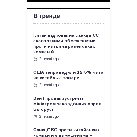
В тренде
Китай відповів на санкції ЄС
експортними обмеженнями
проти низки європейських
компаній
2 тижні ago
США запровадили 12,5% мита
на китайські товари
2 тижні ago
Ван Ї провів зустріч із
міністром закордонних справ
Білорусі
2 тижні ago
Санкції ЄС проти китайських
компаній є вимушеними –