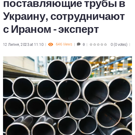
поставляющие трубы в
Украину, сотрудничают
с Ираном - эксперт
646
Views
12 Липня, 2023 at 11:10
0
(
0 votes
)
0
1
2
3
4
5