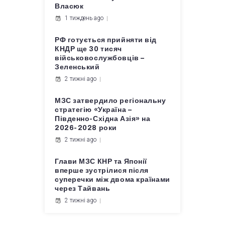
Власюк
1 тиждень ago
РФ готується прийняти від
КНДР ще 30 тисяч
військовослужбовців –
Зеленський
2 тижні ago
МЗС затвердило регіональну
стратегію «Україна –
Південно-Східна Азія» на
2026-2028 роки
2 тижні ago
Глави МЗС КНР та Японії
вперше зустрілися після
суперечки між двома країнами
через Тайвань
2 тижні ago