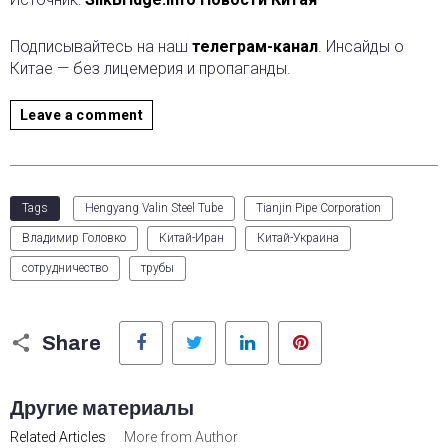
Подписывайтесь на наш
телеграм-канал
. Инсайды о
Китае — без лицемерия и пропаганды.
Leave a comment
Tags
Hengyang Valin Steel Tube
Tianjin Pipe Corporation
Владимир Головко
Китай-Иран
Китай-Украина
сотрудничество
трубы
Facebook
Twitter
LinkedIn
Pinterest
Share
Другие материалы
Related Articles
More from Author