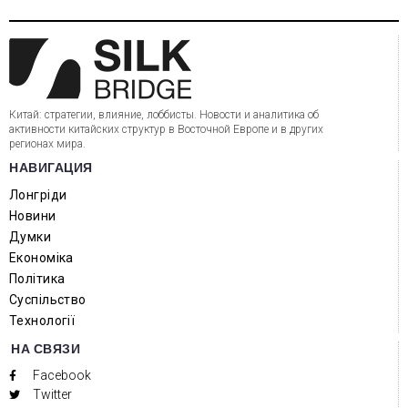
Китай: стратегии, влияние, лоббисты. Новости и аналитика об
активности китайских структур в Восточной Европе и в других
регионах мира.
НАВИГАЦИЯ
Лонгріди
Новини
Думки
Економіка
Політика
Суспільство
Технології
НА СВЯЗИ
Facebook
Twitter