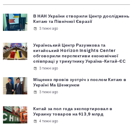
В НАН України створили Центр досліджень
Китаю та Північної Євразії
3 тижні ago
Український Центр Разумкова та
китайський Horizon Insights Center
обговорили перспективи економічної
співпраці у трикутнику Україна-Китай-ЄС
3 тижні ago
Міщенко провів зустріч з послом Китаю в
Україні Ма Шенкунєм
3 тижні ago
Китай за пол года экспортировал в
Украину товаров на $13,9 млрд
4 тижні ago