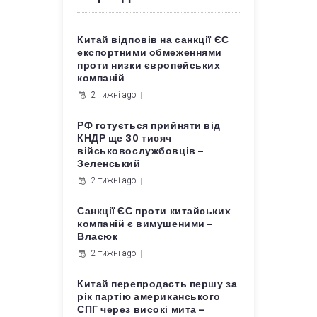
Китай відповів на санкції ЄС
експортними обмеженнями
проти низки європейських
компаній
2 тижні ago
РФ готується прийняти від
КНДР ще 30 тисяч
військовослужбовців –
Зеленський
2 тижні ago
Санкції ЄС проти китайських
компаній є вимушеними –
Власюк
2 тижні ago
Китай перепродасть першу за
рік партію американського
СПГ через високі мита –