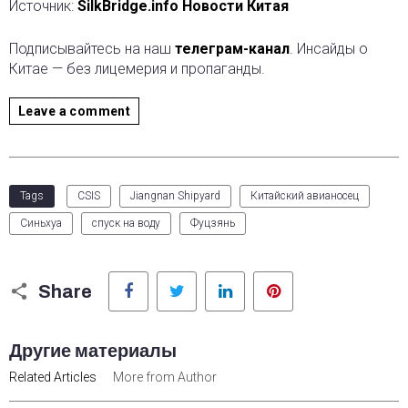
Источник:
SilkBridge.info Новости Китая
Подписывайтесь на наш
телеграм-канал
. Инсайды о
Китае — без лицемерия и пропаганды.
Leave a comment
Tags
CSIS
Jiangnan Shipyard
Китайский авианосец
Синьхуа
спуск на воду
Фуцзянь
Facebook
Twitter
LinkedIn
Pinterest
Share
Другие материалы
Related Articles
More from Author