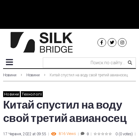
Новини
Новини
Китай спустил на воду свой третий авианосец
Новини
Технології
Китай спустил на воду
свой третий авианосец
816
Views
17 Червня, 2022 at 09:55
0
(
0 votes
)
0
1
2
3
4
5