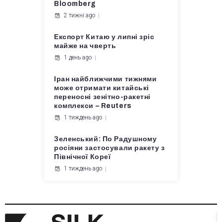
Bloomberg
2 тижні ago
Експорт Китаю у липні зріс
майже на чверть
1 день ago
Іран найближчими тижнями
може отримати китайські
переносні зенітно-ракетні
комплекси – Reuters
1 тиждень ago
Зеленський: По Радушному
росіяни застосували ракету з
Північної Кореї
1 тиждень ago