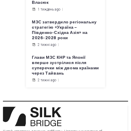
Власюк
1 тиждень ago
МЗС затвердило регіональну
стратегію «Україна –
Південно-Східна Азія» на
2026-2028 роки
2 тижні ago
Глави МЗС КНР та Японії
вперше зустрілися після
суперечки між двома країнами
через Тайвань
2 тижні ago