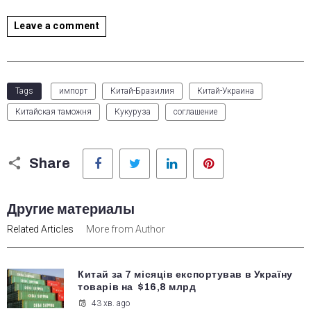
Leave a comment
Tags
импорт
Китай-Бразилия
Китай-Украина
Китайская таможня
Кукуруза
соглашение
Facebook
Twitter
LinkedIn
Pinterest
Share
Другие материалы
Related Articles
More from Author
Китай за 7 місяців експортував в Україну
товарів на $16,8 млрд
43 хв. ago