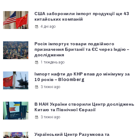
США заборонили імпорт продукції ще 43
китайських компаній
4 дні ago
Росія імпортує товари подвійного
призначення Британії та ЄС через Індію –
дослідження
1 тиждень ago
Імпорт нафти до КНР впав до мінімуму за
10 років – Bloomberg
3 тижні ago
В НАН України створили Центр досліджень
Китаю та Північної Євразії
3 тижні ago
Український Центр Разумкова та