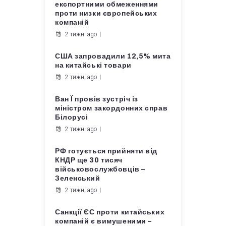
експортними обмеженнями
проти низки європейських
компаній
2 тижні ago
США запровадили 12,5% мита
на китайські товари
2 тижні ago
Ван Ї провів зустріч із
міністром закордонних справ
Білорусі
2 тижні ago
РФ готується прийняти від
КНДР ще 30 тисяч
військовослужбовців –
Зеленський
2 тижні ago
Санкції ЄС проти китайських
компаній є вимушеними –