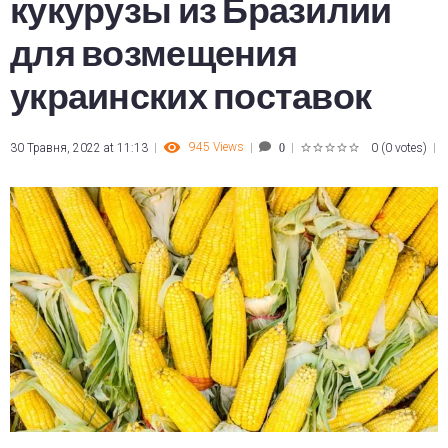
кукурузы из Бразилии
для возмещения
украинских поставок
945
Views
30 Травня, 2022 at 11:13
0
(
0 votes
)
0
1
2
3
4
5