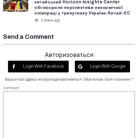
китайський Horizon Insights Center
обговорили перспективи економічної
співпраці у трикутнику Україна-Китай-ЄС
3 тижні ago
Send a Comment
Авторизоваться
Login With Facebook
Login With Google
Ваша e-mail адреса не оприлюднюватиметься.
Обов’язкові поля позначені
*
Comment