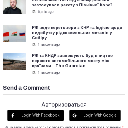
застосували ракету з Північної Кореї
6 днів ago
РФ веде переговори з КНР та Індією щодо
видобутку рідкоземельних металів у
Сибіру
1 тиждень ago
РФ та КНДР завершують будівництво
першого автомобільного мосту між
країнами – The Guardian
1 тиждень ago
Send a Comment
Авторизоваться
Login With Facebook
Login With Google
Ваша e-mail адреса не оприлюднюватиметься.
Обов’язкові поля позначені
*