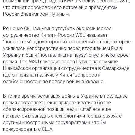
возможный приезд лидера КНР в Москву весной 2023 г.,
что станет сороковой его встречей с президентом
России Владимиром Путиным.
Решение Си Цзиньпина углубить экономическое
сотрудничество Китая и России WSJ называет
“поворотом” в двусторонних отношениях стран, которые
усилились непосредственно перед вторжением РФ в
Украину и были “поставлены на паузу” спустя некоторое
время. Так, WSJ приводит слова Путина на саммите
Шанхайской организации сотрудничества в Самарканде,
где он признал наличие у Китая “вопросов и
озабоченностей” по поводу войны в Украине.
В то же время, эскалация войны в Украине в последнее
время заставляет Пекин придерживаться более
сбалансированной позиции, ведь Китай все еще
нуждается в западных технологиях и тесных связях с
другими иностранными государствами, чтобы
конкурировать с США.