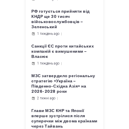
РФ готується прийняти від
КНДР ще 30 тисяч
військовослужбовців –
Зеленський
1 тиждень ago
Санкції ЄС проти китайських
компаній є вимушеними –
Власюк
1 тиждень ago
МЗС затвердило регіональну
стратегію «Україна –
Південно-Східна Азія» на
2026-2028 роки
2 тижні ago
Глави МЗС КНР та Японії
вперше зустрілися після
суперечки між двома країнами
через Тайвань