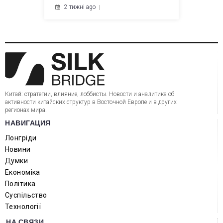
2 тижні ago
Китай: стратегии, влияние, лоббисты. Новости и аналитика об
активности китайских структур в Восточной Европе и в других
регионах мира.
НАВИГАЦИЯ
Лонгріди
Новини
Думки
Економіка
Політика
Суспільство
Технології
НА СВЯЗИ