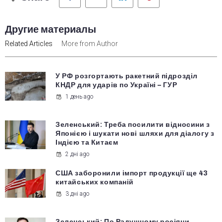
Другие материалы
Related Articles
More from Author
У РФ розгортають ракетний підрозділ
КНДР для ударів по Україні – ГУР
1 день ago
Зеленський: Треба посилити відносини з
Японією і шукати нові шляхи для діалогу з
Індією та Китаєм
2 дні ago
США заборонили імпорт продукції ще 43
китайських компаній
3 дні ago
Зеленський: По Радушному росіяни