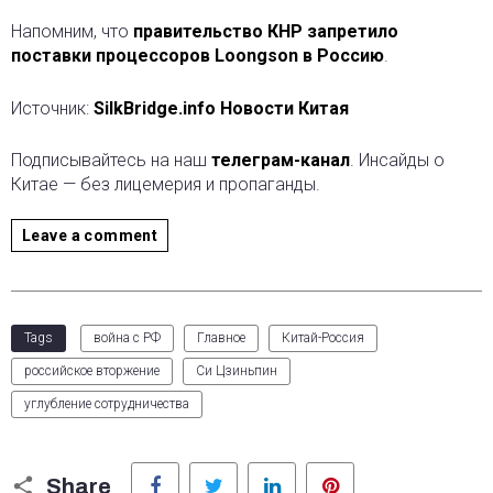
Напомним, что
правительство КНР запретило
поставки процессоров Loongson в Россию
.
Источник:
SilkBridge.info Новости Китая
Подписывайтесь на наш
телеграм-канал
. Инсайды о
Китае — без лицемерия и пропаганды.
Leave a comment
Tags
война с РФ
Главное
Китай-Россия
российское вторжение
Си Цзиньпин
углубление сотрудничества
Facebook
Twitter
LinkedIn
Pinterest
Share