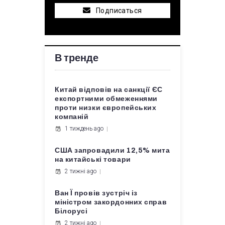
Подписаться
В тренде
Китай відповів на санкції ЄС
експортними обмеженнями
проти низки європейських
компаній
1 тиждень ago
США запровадили 12,5% мита
на китайські товари
2 тижні ago
Ван Ї провів зустріч із
міністром закордонних справ
Білорусі
2 тижні ago