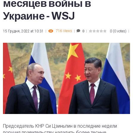
месяцев войны в
Украине - WSJ
716
Views
15 Грудня, 2022 at 10:31
0
(
0 votes
)
0
1
2
3
4
5
Председатель КНР Си Цзиньпин в последние недели
поручил правительству наладить более тесные