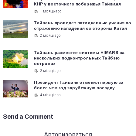
КНР у восточного побережья Тайваня
1 місяць ago
Тайвань проведет пятидневные учения по
отражению нападения со стороны Китая
2 місяці ago
Тайвань разместит системы HIMARS на
нескольких подконтрольных Тайбэю
островах
3 місяці ago
Президент Тайваня отменил первую за
более чем год зарубежную поездку
4 місяці ago
Send a Comment
Авторизоваться