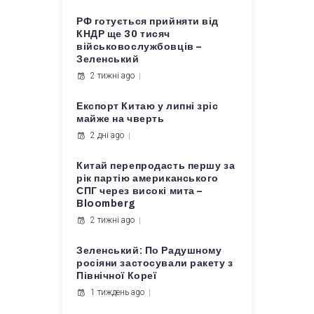
РФ готується прийняти від
КНДР ще 30 тисяч
військовослужбовців –
Зеленський
2 тижні ago
Експорт Китаю у липні зріс
майже на чверть
2 дні ago
Китай перепродасть першу за
рік партію американського
СПГ через високі мита –
Bloomberg
2 тижні ago
Зеленський: По Радушному
росіяни застосували ракету з
Північної Кореї
1 тиждень ago