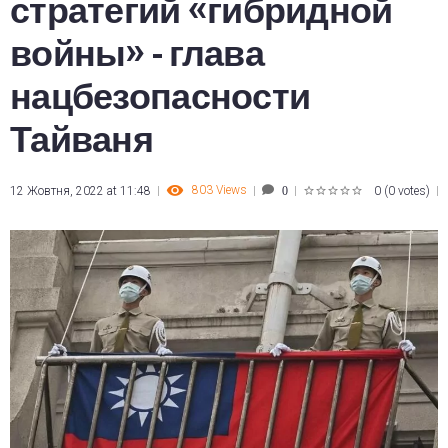
стратегий «гибридной
войны» - глава
нацбезопасности
Тайваня
803
Views
12 Жовтня, 2022 at 11:48
0
(
0 votes
)
0
1
2
3
4
5