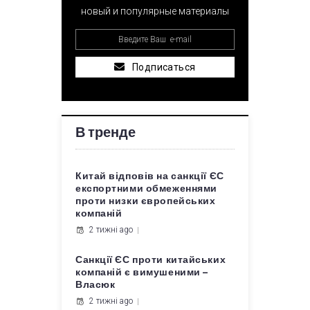
новый и популярные материалы
Подписаться
В тренде
Китай відповів на санкції ЄС
експортними обмеженнями
проти низки європейських
компаній
2 тижні ago
Санкції ЄС проти китайських
компаній є вимушеними –
Власюк
2 тижні ago