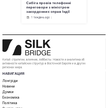
Сибіга провів телефонні
переговори з міністром
закордонних справ Індії
1 тиждень ago
Китай: стратегии, влияние, лоббисты. Новости и аналитика об
активности китайских структур в Восточной Европе и в других
регионах мира.
НАВИГАЦИЯ
Лонгріди
Новини
Думки
Економіка
Політика