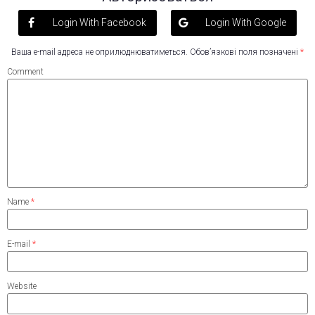
Login With Facebook
Login With Google
Ваша e-mail адреса не оприлюднюватиметься.
Обов’язкові поля позначені
*
Comment
Name
*
E-mail
*
Website