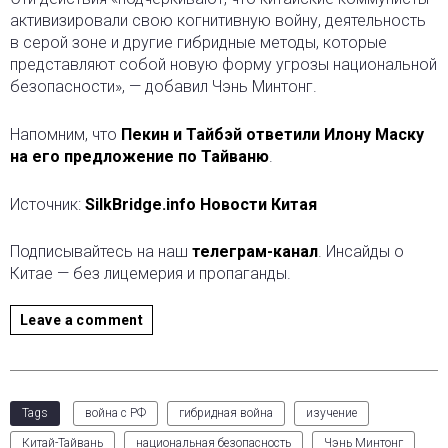
активизировали свою когнитивную войну, деятельность
в серой зоне и другие гибридные методы, которые
представляют собой новую форму угрозы национальной
безопасности», — добавил Чэнь Минтонг.
Напомним, что
Пекин и Тайбэй ответили Илону Маску
на его предложение по Тайваню
.
Источник:
SilkBridge.info Новости Китая
Подписывайтесь на наш
телеграм-канал
. Инсайды о
Китае — без лицемерия и пропаганды.
Leave a comment
Tags
война с РФ
гибридная война
изучение
Китай-Тайвань
национальная безопасность
Чэнь Минтонг