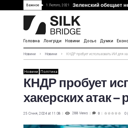
Зеленский обещает н
“Дочка” Beijing Skyr
Прошло 5-тое засед
В Украине ввели пош
Важное
1 Лютого, 2021
покупке “Мотор Сич”
вопросам культуры
Головна
Лонгріди
Новини
Досьє
Думки
Екон
Новини
Новини
КНДР пробует использовать ИИ для ха
Новини
Політика
КНДР пробует ис
хакерских атак –
288
Views
25 Січня, 2024 at 11:08
0
0
1
2
3
4
5