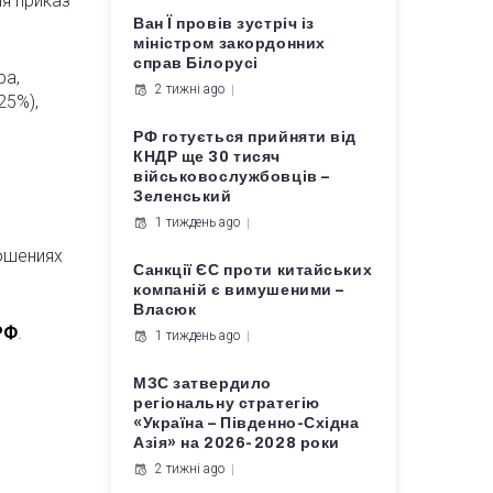
я приказ
Ван Ї провів зустріч із
міністром закордонних
справ Білорусі
ра,
2 тижні ago
25%),
РФ готується прийняти від
КНДР ще 30 тисяч
військовослужбовців –
Зеленський
1 тиждень ago
ошениях
Санкції ЄС проти китайських
компаній є вимушеними –
Власюк
РФ
.
1 тиждень ago
МЗС затвердило
регіональну стратегію
«Україна – Південно-Східна
Азія» на 2026-2028 роки
2 тижні ago