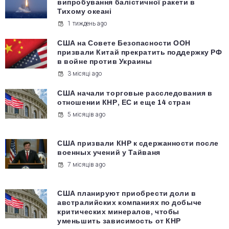
випробування балістичної ракети в
Тихому океані
1 тиждень ago
США на Совете Безопасности ООН
призвали Китай прекратить поддержку РФ
в войне против Украины
3 місяці ago
США начали торговые расследования в
отношении КНР, ЕС и еще 14 стран
5 місяців ago
США призвали КНР к сдержанности после
военных учений у Тайваня
7 місяців ago
США планируют приобрести доли в
австралийских компаниях по добыче
критических минералов, чтобы
уменьшить зависимость от КНР