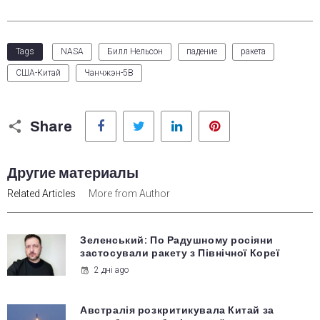
Tags
NASA
Билл Нельсон
падение
ракета
США-Китай
Чанчжэн-5В
Facebook
Twitter
LinkedIn
Pinterest
Share
Другие материалы
Related Articles
More from Author
Зеленський: По Радушному росіяни
застосували ракету з Північної Кореї
2 дні ago
Австралія розкритикувала Китай за