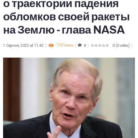
о траектории падения
обломков своей ракеты
на Землю - глава NASA
770
Views
1 Серпня, 2022 at 11:42
0
(
0 votes
)
0
1
2
3
4
5