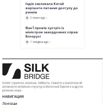
Індія закликала Китай
вирішити питання доступу до
ринків
2 тижні ago
Ван Ї провів зустріч із
міністром закордонних справ
Білорусі
1 тиждень ago
Китай: стратегии, влияние, лоббисты. Новости и аналитика об
активности китайских структур в Восточной Европе и в других
регионах мира.
НАВИГАЦИЯ
Лонгріди