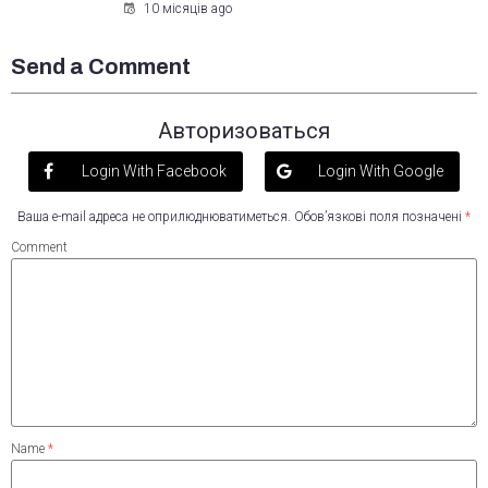
10 місяців ago
Send a Comment
Авторизоваться
Login With Facebook
Login With Google
Ваша e-mail адреса не оприлюднюватиметься.
Обов’язкові поля позначені
*
Comment
Name
*