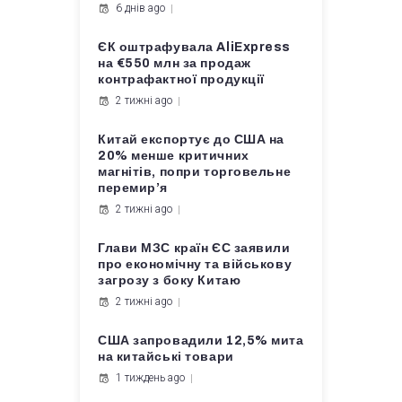
6 днів ago
ЄК оштрафувала AliExpress
на €550 млн за продаж
контрафактної продукції
2 тижні ago
Китай експортує до США на
20% менше критичних
магнітів, попри торговельне
перемир’я
2 тижні ago
Глави МЗС країн ЄС заявили
про економічну та військову
загрозу з боку Китаю
2 тижні ago
США запровадили 12,5% мита
на китайські товари
1 тиждень ago