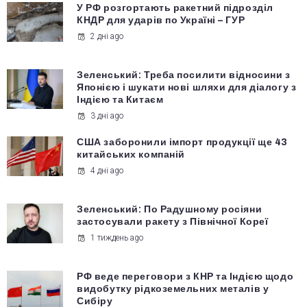
У РФ розгортають ракетний підрозділ
КНДР для ударів по Україні – ГУР
2 дні ago
Зеленський: Треба посилити відносини з
Японією і шукати нові шляхи для діалогу з
Індією та Китаєм
3 дні ago
США заборонили імпорт продукції ще 43
китайських компаній
4 дні ago
Зеленський: По Радушному росіяни
застосували ракету з Північної Кореї
1 тиждень ago
РФ веде переговори з КНР та Індією щодо
видобутку рідкоземельних металів у
Сибіру