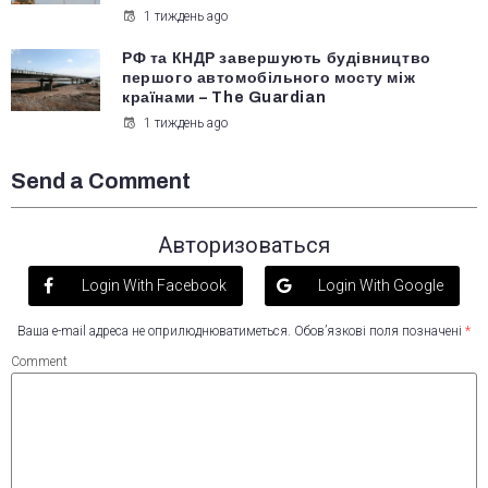
1 тиждень ago
РФ та КНДР завершують будівництво
першого автомобільного мосту між
країнами – The Guardian
1 тиждень ago
Send a Comment
Авторизоваться
Login With Facebook
Login With Google
Ваша e-mail адреса не оприлюднюватиметься.
Обов’язкові поля позначені
*
Comment