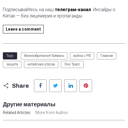
Подписывайтесь на наш
телеграм-канал
. Инсайды о
Китае — без лицемерия и пропаганды.
Leave a comment
Tags
Великобритания-Тайвань
война с РФ
Главное
защита
китайская угроза
Лиз Трасс
Facebook
Twitter
LinkedIn
Pinterest
Share
Другие материалы
Related Articles
More from Author