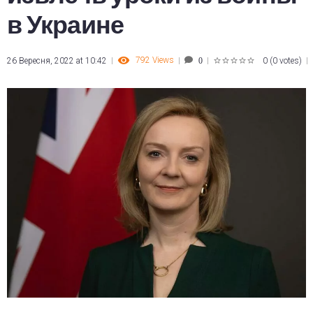
в Украине
792
Views
26 Вересня, 2022 at 10:42
0
(
0 votes
)
0
1
2
3
4
5