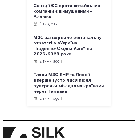
Санкції ЄС проти китайських
компаній є вимушеними –
Власюк
1 тиждень ago
МЗС затвердило регіональну
стратегію «Україна –
Південно-Східна Азія» на
2026-2028 роки
2 тижні ago
Глави МЗС КНР та Японії
вперше зустрілися після
суперечки між двома країнами
через Тайвань
2 тижні ago