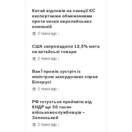
Китай відповів на санкції ЄС
експортними обмеженнями
проти низки європейських
компаній
2 тижні ago
США запровадили 12,5% мита
на китайські товари
2 тижні ago
Ван Ї провів зустріч із
міністром закордонних справ
Білорусі
2 тижні ago
РФ готується прийняти від
КНДР ще 30 тисяч
військовослужбовців –
Зеленський
2 тижні ago