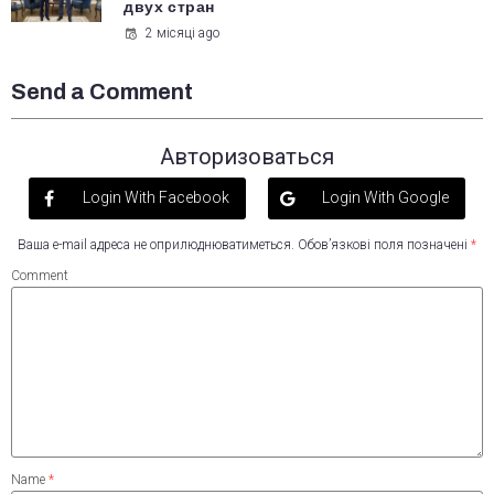
двух стран
2 місяці ago
Send a Comment
Авторизоваться
Login With Facebook
Login With Google
Ваша e-mail адреса не оприлюднюватиметься.
Обов’язкові поля позначені
*
Comment
Name
*