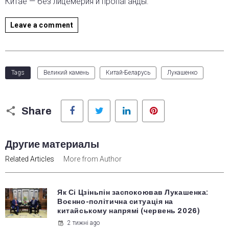
Китае — без лицемерия и пропаганды.
Leave a comment
Tags
Великий камень
Китай-Беларусь
Лукашенко
Facebook
Twitter
LinkedIn
Pinterest
Share
Другие материалы
Related Articles
More from Author
Як Сі Цзіньпін заспокоював Лукашенка:
Воєнно-політична ситуація на
китайському напрямі (червень 2026)
2 тижні ago