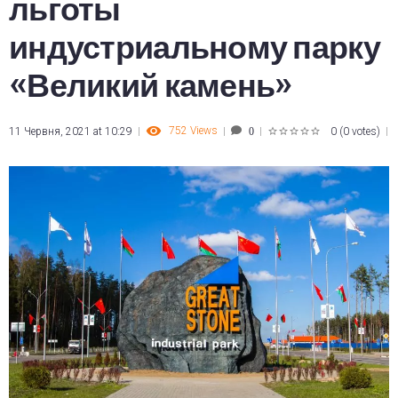
льготы
индустриальному парку
«Великий камень»
752
Views
11 Червня, 2021 at 10:29
0
(
0 votes
)
0
1
2
3
4
5