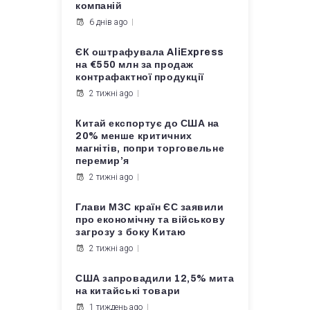
компаній
6 днів ago
ЄК оштрафувала AliExpress
на €550 млн за продаж
контрафактної продукції
2 тижні ago
Китай експортує до США на
20% менше критичних
магнітів, попри торговельне
перемир’я
2 тижні ago
Глави МЗС країн ЄС заявили
про економічну та військову
загрозу з боку Китаю
2 тижні ago
США запровадили 12,5% мита
на китайські товари
1 тиждень ago