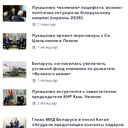
Лукашенко «включив» пацифіста: воєнно-
політична ситуація на білоруському
напрямі (червень 2026)
2 тижні ago
Лукашенко провел переговоры с Си
Цзиньпинем в Пекине
1 місяць ago
Беларусь согласилась увеличить
уставной фонд компании по развитию
«Великого камня»
1 місяць ago
Лукашенко встретился с заместителем
председателя КНР Хань Чжэном
2 місяці ago
Глава МИД Беларуси и посол Китая
обсудили предстоящие контакты лидеров