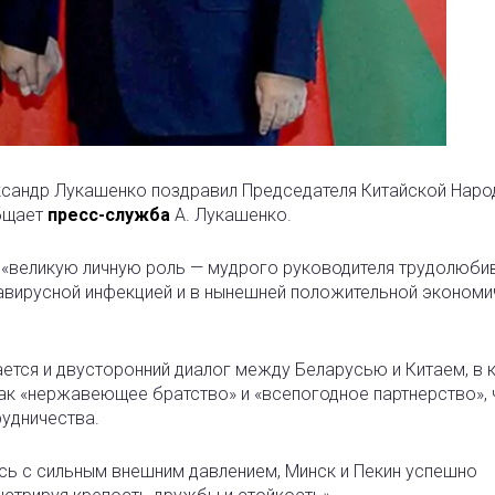
сандр Лукашенко поздравил Председателя Китайской Наро
общает
пресс-служба
А. Лукашенко.
 «великую личную роль — мудрого руководителя трудолюби
авирусной инфекцией и в нынешней положительной эконом
ается и двусторонний диалог между Беларусью и Китаем, в
как «нержавеющее братство» и «всепогодное партнерство», 
удничества.
сь с сильным внешним давлением, Минск и Пекин успешно