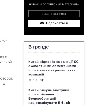
новый и популярные материалы
Подписаться
дной
В тренде
вого
ической
Китай відповів на санкції ЄС
експортними обмеженнями
проти низки європейських
компаній
 котором
4 дні ago
что
Китай рішуче виступив
проти рішення
Великобританії
націоналізувати British