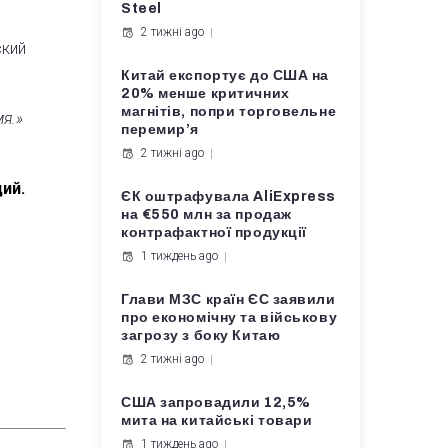
Steel
2 тижні ago
ский
Китай експортує до США на
20% менше критичних
магнітів, попри торговельне
я.»
перемир’я
2 тижні ago
ий.
ЄК оштрафувала AliExpress
на €550 млн за продаж
контрафактної продукції
1 тиждень ago
Глави МЗС країн ЄС заявили
про економічну та військову
загрозу з боку Китаю
2 тижні ago
США запровадили 12,5%
мита на китайські товари
1 тиждень ago