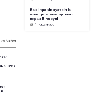
Ван Ї провів зустріч із
міністром закордонних
справ Білорусі
1 тиждень ago
rom Author
ста:
нь 2026)
ает
 в