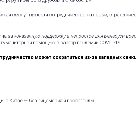
стрируя крепость дружбы и стойкость
».
Китай смогут вывести сотрудничество на новый, стратегиче
ина за
«оказанную поддержку в непростое для Беларуси врем
с гуманитарной помощью в разгар пандемии COVID-19
трудничество может сократиться из-за западных санкц
ды о Китае — без лицемерия и пропаганды.