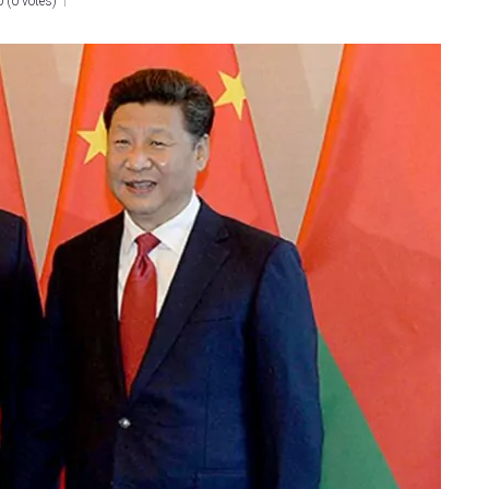
0
(
0 votes
)