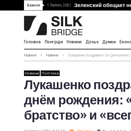
Зеленский обещает н
“Дочка” Beijing Skyr
Прошло 5-тое засед
В Украине ввели пош
Важное
1 Лютого, 2021
покупке “Мотор Сич”
вопросам культуры
Головна
Лонгріди
Новини
Досьє
Думки
Екон
Новини
Новини
Лукашенко поздравил Си Цзиньпина с 
Новини
Політика
Лукашенко поздр
днём рождения:
братство» и «вс