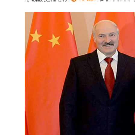
796
Views
16 Червня, 2021 at 12:10
0
1
2
3
4
5