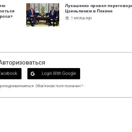
тию
Лукашенко провел переговор
роться
Цзиньпинем в Пекине
проса»
1 місяць ago
Авторизоваться
 Facebook
Login With Google
оприлюднюватиметься.
Обов’язкові поля позначені
*