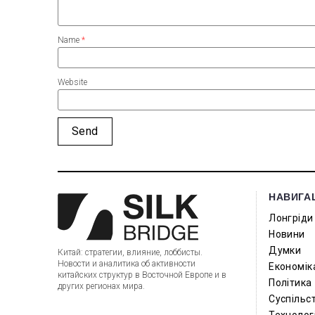
Name
*
Website
НАВИГА
Лонгріди
Новини
Думки
Китай: стратегии, влияние, лоббисты.
Новости и аналитика об активности
Економік
китайских структур в Восточной Европе и в
Політика
других регионах мира.
Суспільс
Технологі