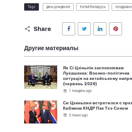
Tags
день рождения
Китай-Беларусь
поздрави
Facebook
Twitter
LinkedIn
Pinter
Share
Другие материалы
Як Сі Цзіньпін заспокоював
Лукашенка: Воєнно-політична
ситуація на китайському напря
(червень 2026)
1 тиждень ago
Си Цзиньпин встретился с пр
Кабмина КНДР Пак Тхэ Соном
3 тижні ago