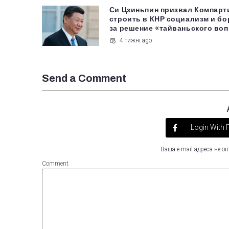
Си Цзиньпин призвал Компар
строить в КНР социализм и бо
за решение «тайваньского во
4 тижні ago
Send a Comment
Login With
Ваша e-mail адреса не 
Comment