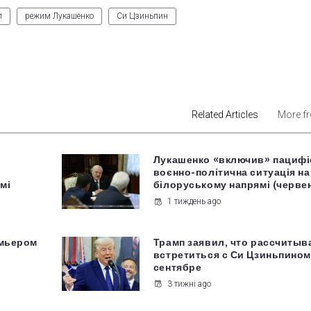
л
режим Лукашенко
Си Цзиньпин
est
Related Articles
More f
Лукашенко «включив» пацифі
воєнно-політична ситуація на
мі
білоруському напрямі (черве
1 тиждень ago
емьером
Трамп заявил, что рассчитыв
встретиться с Си Цзиньпином
сентябре
3 тижні ago