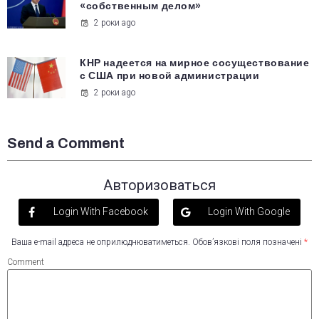
«собственным делом»
2 роки ago
КНР надеется на мирное сосуществование
с США при новой администрации
2 роки ago
Send a Comment
Авторизоваться
Login With Facebook
Login With Google
Ваша e-mail адреса не оприлюднюватиметься.
Обов’язкові поля позначені
*
Comment