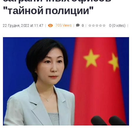
"тайной полиции"
703
Views
22 Грудня, 2022 at 11:47
0
(
0 votes
)
0
1
2
3
4
5