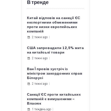
В тренде
Китай відповів на санкції ЄС
експортними обмеженнями
проти низки європейських
компаній
2 тижні ago
США запровадили 12,5% мита
на китайські товари
2 тижні ago
Ван Ї провів зустріч із
міністром закордонних справ
Білорусі
2 тижні ago
Санкції ЄС проти китайських
компаній є вимушеними –
Власюк
1 тиждень ago