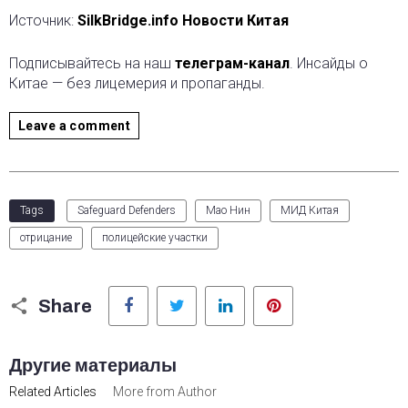
Источник:
SilkBridge.info Новости Китая
Подписывайтесь на наш
телеграм-канал
. Инсайды о
Китае — без лицемерия и пропаганды.
Leave a comment
Tags
Safeguard Defenders
Мао Нин
МИД Китая
отрицание
полицейские участки
Facebook
Twitter
LinkedIn
Pinterest
Share
Другие материалы
Related Articles
More from Author