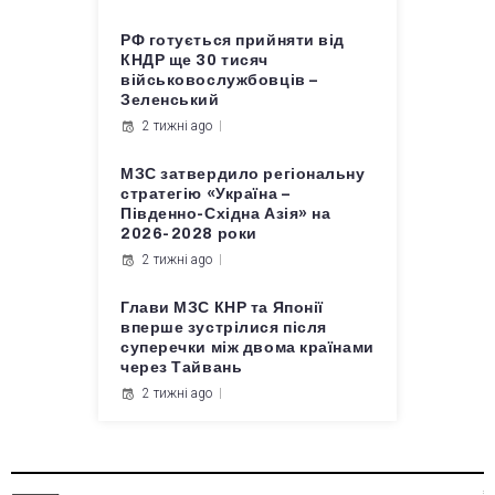
РФ готується прийняти від
КНДР ще 30 тисяч
військовослужбовців –
Зеленський
2 тижні ago
МЗС затвердило регіональну
стратегію «Україна –
Південно-Східна Азія» на
2026-2028 роки
2 тижні ago
Глави МЗС КНР та Японії
вперше зустрілися після
суперечки між двома країнами
через Тайвань
2 тижні ago