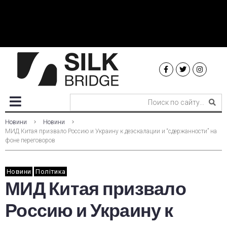
Новини
Новини
МИД Китая призвало Россию и Украину к деэскалации и “сдержанности” на
фоне переговоров
Новини
Політика
МИД Китая призвало
Россию и Украину к