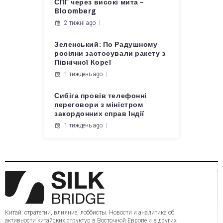
СПГ через високі мита –
Bloomberg
2 тижні ago
Зеленський: По Радушному
росіяни застосували ракету з
Північної Кореї
1 тиждень ago
Сибіга провів телефонні
переговори з міністром
закордонних справ Індії
1 тиждень ago
Китай: стратегии, влияние, лоббисты. Новости и аналитика об
активности китайских структур в Восточной Европе и в других