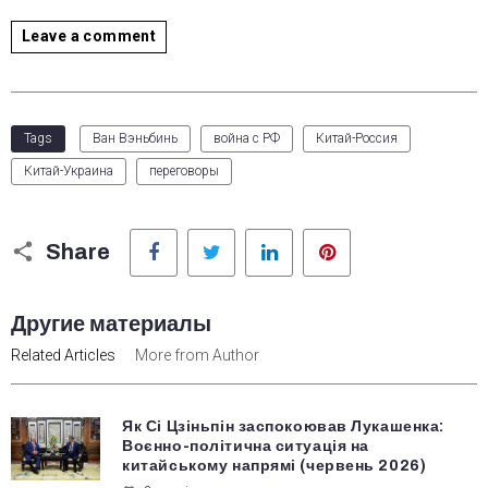
Leave a comment
Tags
Ван Вэньбинь
война с РФ
Китай-Россия
Китай-Украина
переговоры
Facebook
Twitter
LinkedIn
Pinterest
Share
Другие материалы
Related Articles
More from Author
Як Сі Цзіньпін заспокоював Лукашенка:
Воєнно-політична ситуація на
китайському напрямі (червень 2026)