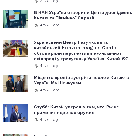
3 тижні ago
В НАН України створили Центр досліджень
Китаю та Північної Євразії
4 тижні ago
Український Центр Разумкова та
китайський Horizon Insights Center
обговорили перспективи економічної
співпраці у трикутнику Україна-Китай-ЄС
4 тижні ago
Міщенко провів зустріч з послом Китаю в
Україні Ма Шенкунєм
4 тижні ago
Стубб: Китай уверен в том, что РФ не
применит ядерное оружие
4 тижні ago