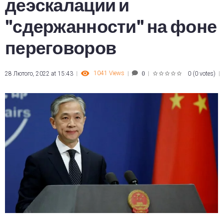
деэскалации и
"сдержанности" на фоне
переговоров
1041
Views
28 Лютого, 2022 at 15:43
0
(
0 votes
)
0
1
2
3
4
5