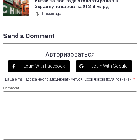
Китай за пол года экспортировал в
Украину товаров на $13,9 млрд
4 тижні ago
Send a Comment
Авторизоваться
Login With Facebook
Login With Google
Ваша e-mail адреса не оприлюднюватиметься.
Обов’язкові поля позначені
*
Comment