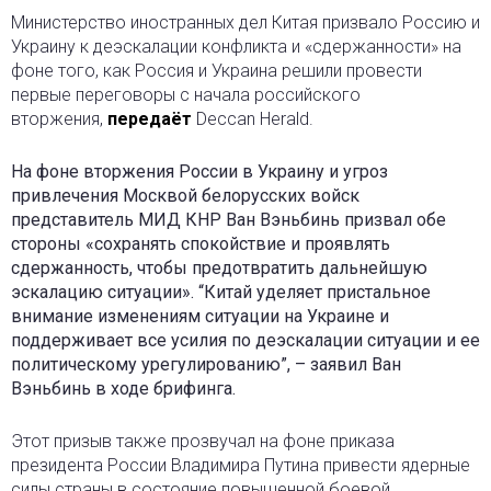
Министерство иностранных дел Китая призвало Россию и
Украину к деэскалации конфликта и «сдержанности» на
фоне того, как Россия и Украина решили провести
первые переговоры с начала российского
вторжения,
передаёт
Deccan Herald.
На фоне вторжения России в Украину и угроз
привлечения Москвой белорусских войск
представитель МИД КНР Ван Вэньбинь призвал обе
стороны «сохранять спокойствие и проявлять
сдержанность, чтобы предотвратить дальнейшую
эскалацию ситуации». “Китай уделяет пристальное
внимание изменениям ситуации на Украине и
поддерживает все усилия по деэскалации ситуации и ее
политическому урегулированию”, – заявил Ван
Вэньбинь в ходе брифинга.
Этот призыв также прозвучал на фоне приказа
президента России Владимира Путина привести ядерные
силы страны в состояние повышенной боевой