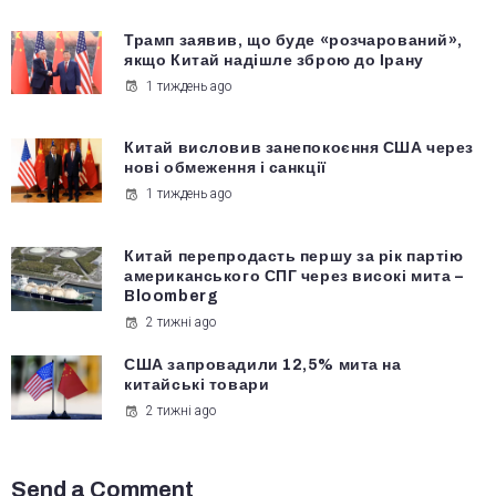
Трамп заявив, що буде «розчарований»,
якщо Китай надішле зброю до Ірану
1 тиждень ago
Китай висловив занепокоєння США через
нові обмеження і санкції
1 тиждень ago
Китай перепродасть першу за рік партію
американського СПГ через високі мита –
Bloomberg
2 тижні ago
США запровадили 12,5% мита на
китайські товари
2 тижні ago
Send a Comment