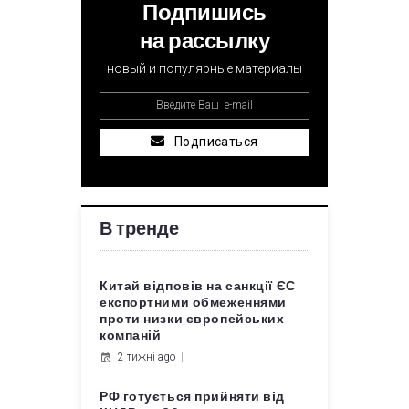
Подпишись
на рассылку
новый и популярные материалы
Подписаться
В тренде
Китай відповів на санкції ЄС
експортними обмеженнями
проти низки європейських
компаній
2 тижні ago
РФ готується прийняти від