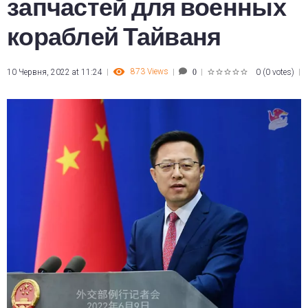
запчастей для военных
кораблей Тайваня
873
Views
10 Червня, 2022 at 11:24
0
(
0 votes
)
0
1
2
3
4
5