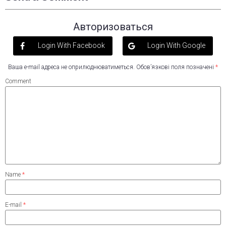
Авторизоваться
Login With Facebook
Login With Google
Ваша e-mail адреса не оприлюднюватиметься.
Обов’язкові поля позначені
*
Comment
Name
*
E-mail
*