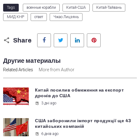
Tags
военные корабли
Китай-США
Китай-Тайвань
МИД КНР
ответ
Чжао Лицзянь
Facebook
Twitter
LinkedIn
Pinterest
Share
Другие материалы
Related Articles
More from Author
Китай посилив обмеження на експорт
дронів до США
3 дні ago
США заборонили імпорт продукції ще 43
китайських компаній
6 днів ago