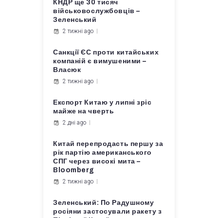
КНДР ще 30 тисяч
військовослужбовців –
Зеленський
2 тижні ago
Санкції ЄС проти китайських
компаній є вимушеними –
Власюк
2 тижні ago
Експорт Китаю у липні зріс
майже на чверть
2 дні ago
Китай перепродасть першу за
рік партію американського
СПГ через високі мита –
Bloomberg
2 тижні ago
Зеленський: По Радушному
росіяни застосували ракету з