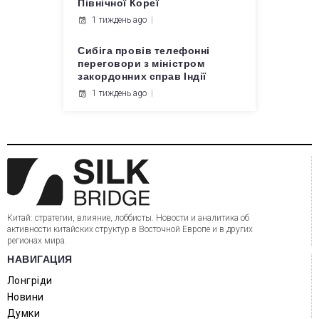
Північної Кореї
1 тиждень ago
Сибіга провів телефонні
переговори з міністром
закордонних справ Індії
1 тиждень ago
Китай: стратегии, влияние, лоббисты. Новости и аналитика об
активности китайских структур в Восточной Европе и в других
регионах мира.
НАВИГАЦИЯ
Лонгріди
Новини
Думки