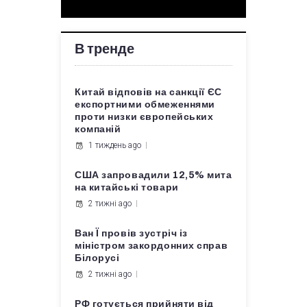
В тренде
Китай відповів на санкції ЄС
експортними обмеженнями
проти низки європейських
компаній
1 тиждень ago
США запровадили 12,5% мита
на китайські товари
2 тижні ago
Ван Ї провів зустріч із
міністром закордонних справ
Білорусі
2 тижні ago
РФ готується прийняти від