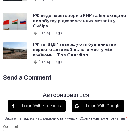
РФ веде переговори з КНР та Індією щодо
видобутку рідкоземельних металів у
Сибіру
1 тиждень ago
РФ та КНДР завершують будівництво
першого автомобільного мосту між
країнами – The Guardian
1 тиждень ago
Send a Comment
Авторизоваться
Login With Facebook
Login With Google
Ваша e-mail адреса не оприлюднюватиметься.
Обов’язкові поля позначені
*
Comment