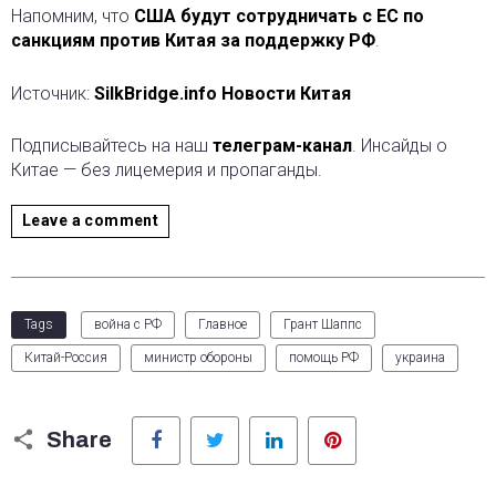
Напомним, что
США будут сотрудничать с ЕC по
санкциям против Китая за поддержку РФ
.
Источник:
SilkBridge.info Новости Китая
Подписывайтесь на наш
телеграм-канал
. Инсайды о
Китае — без лицемерия и пропаганды.
Leave a comment
Tags
война с РФ
Главное
Грант Шаппс
Китай-Россия
министр обороны
помощь РФ
украина
Facebook
Twitter
LinkedIn
Pinterest
Share