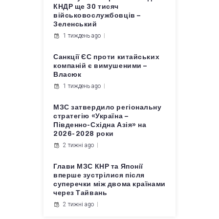
КНДР ще 30 тисяч
військовослужбовців –
Зеленський
1 тиждень ago
Санкції ЄС проти китайських
компаній є вимушеними –
Власюк
1 тиждень ago
МЗС затвердило регіональну
стратегію «Україна –
Південно-Східна Азія» на
2026-2028 роки
2 тижні ago
Глави МЗС КНР та Японії
вперше зустрілися після
суперечки між двома країнами
через Тайвань
2 тижні ago