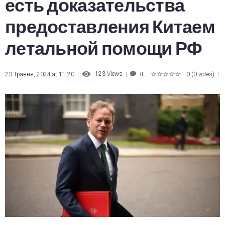
есть доказательства
предоставления Китаем
летальной помощи РФ
123
Views
23 Травня, 2024 at 11:20
0
(
0 votes
)
0
1
2
3
4
5