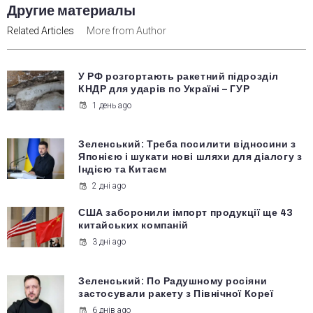
Другие материалы
Related Articles
More from Author
У РФ розгортають ракетний підрозділ
КНДР для ударів по Україні – ГУР
1 день ago
Зеленський: Треба посилити відносини з
Японією і шукати нові шляхи для діалогу з
Індією та Китаєм
2 дні ago
США заборонили імпорт продукції ще 43
китайських компаній
3 дні ago
Зеленський: По Радушному росіяни
застосували ракету з Північної Кореї
6 днів ago