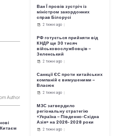
Ван Ї провів зустріч із
міністром закордонних
справ Білорусі
2 тижні ago
РФ готується прийняти від
КНДР ще 30 тисяч
військовослужбовців –
Зеленський
2 тижні ago
Санкції ЄС проти китайських
компаній є вимушеними –
Власюк
2 тижні ago
rom Author
МЗС затвердило
регіональну стратегію
«Україна – Південно-Східна
Азія» на 2026-2028 роки
нові
 Китаєм
2 тижні ago