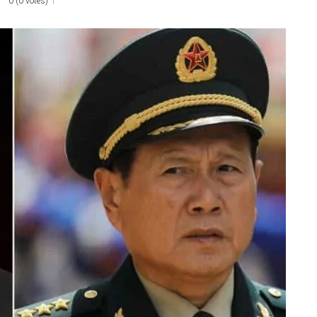
0
(
0 votes
)