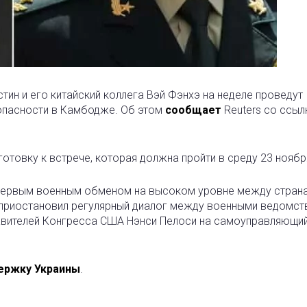
ин и его китайский коллега Вэй Фэнхэ на неделе проведут
опасности в Камбодже. Об этом
сообщает
Reuters со ссыл
отовку к встрече, которая должна пройти в среду 23 ноябр
 первым военным обменом на высоком уровне между стран
е приостановил регулярный диалог между военными ведомст
ставителей Конгресса США Нэнси Пелоси на самоуправляющи
ержку Украины
.