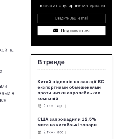
новый и популярные материалы
Подписаться
кой на
В тренде
я.
Китай відповів на санкції ЄС
ами
експортними обмеженнями
вами в
проти низки європейських
компаній
йся
2 тижні ago
США запровадили 12,5%
мита на китайські товари
2 тижні ago