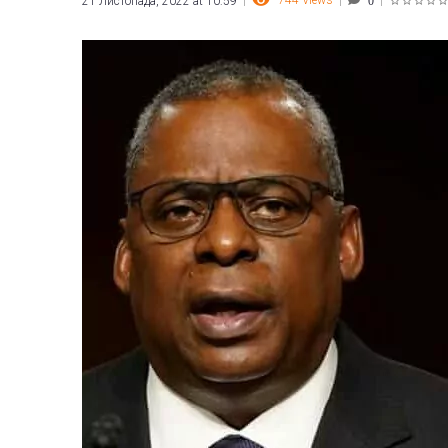
744
Views
21 Листопада, 2022 at 10:59
0
1
2
3
4
5