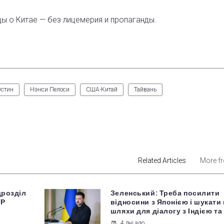
ды о Китае — без лицемерия и пропаганды.
Остин
Нэнси Пелоси
США-Китай
Тайвань
est
Related Articles
More f
дрозділ
Зеленський: Треба посилити
УР
відносини з Японією і шукати 
шляхи для діалогу з Індією та
4 дні ago