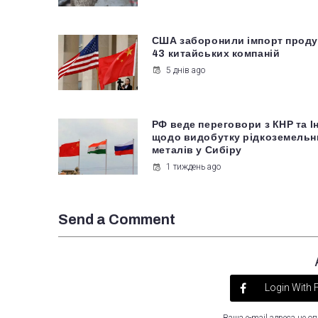
США заборонили імпорт проду
43 китайських компаній
5 днів ago
РФ веде переговори з КНР та І
щодо видобутку рідкоземельн
металів у Сибіру
1 тиждень ago
Send a Comment
Login With
Ваша e-mail адреса не 