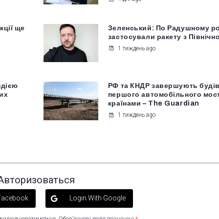
кції ще
Зеленський: По Радушному р
застосували ракету з Північно
1 тиждень ago
ндією
РФ та КНДР завершують буді
их
першого автомобільного мост
країнами – The Guardian
1 тиждень ago
Авторизоваться
 Facebook
Login With Google
оприлюднюватиметься.
Обов’язкові поля позначені
*