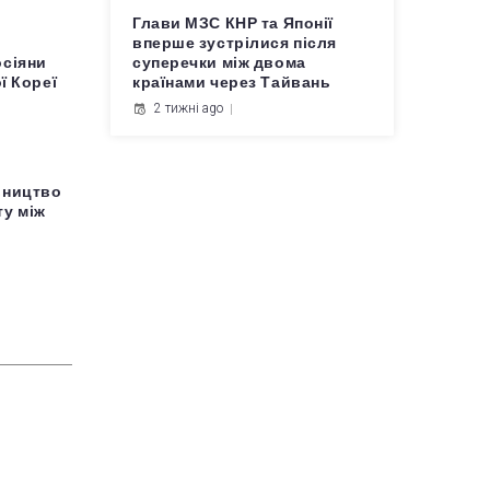
Глави МЗС КНР та Японії
вперше зустрілися після
осіяни
суперечки між двома
ї Кореї
країнами через Тайвань
2 тижні ago
вництво
у між