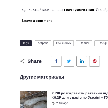
Подписывайтесь на наш
телеграм-канал
. Инсай
Leave a comment
Tags
встреча
Вэй Фэнхэ
Главное
Ллойд 
Facebook
Twitter
LinkedIn
Pinter
Share
Другие материалы
У РФ розгортають ракетний пі
КНДР для ударів по Україні – Г
2 дні ago