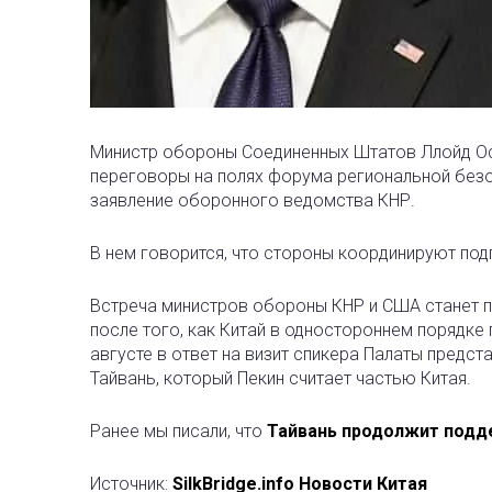
Министр обороны Соединенных Штатов Ллойд Ост
переговоры на полях форума региональной без
заявление оборонного ведомства КНР.
В нем говорится, что стороны координируют подг
Встреча министров обороны КНР и США станет
после того, как Китай в одностороннем порядк
августе в ответ на визит спикера Палаты пред
Тайвань, который Пекин считает частью Китая.
Ранее мы писали, что
Тайвань продолжит подд
Источник:
SilkBridge.info Новости Китая