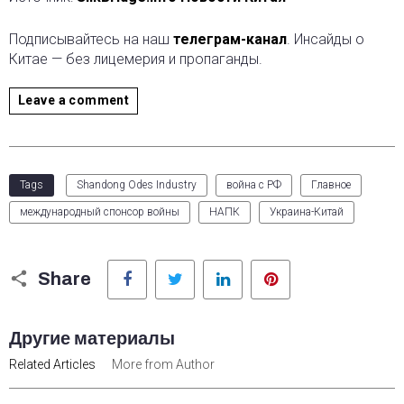
Подписывайтесь на наш
телеграм-канал
. Инсайды о
Китае — без лицемерия и пропаганды.
Leave a comment
Tags
Shandong Odes Industry
война с РФ
Главное
международный спонсор войны
НАПК
Украина-Китай
Facebook
Twitter
LinkedIn
Pinterest
Share
Другие материалы
Related Articles
More from Author