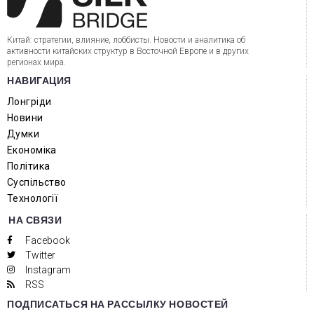
Китай: стратегии, влияние, лоббисты. Новости и аналитика об
активности китайских структур в Восточной Европе и в других
регионах мира.
НАВИГАЦИЯ
Лонгріди
Новини
Думки
Економіка
Політика
Суспільство
Технології
НА СВЯЗИ
Facebook
Twitter
Instagram
RSS
ПОДПИСАТЬСЯ НА РАССЫЛКУ НОВОСТЕЙ