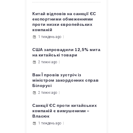
Китай відповів на санкції ЄС
експортними обмеженнями
проти низки європейських
компаній
1 тиждень ago
США запровадили 12,5% мита
на китайські товари
2 тижні ago
Ван Ї провів зустріч із
міністром закордонних справ
Білорусі
2 тижні ago
Санкції ЄС проти китайських
компаній є вимушеними –
Власюк
1 тиждень ago