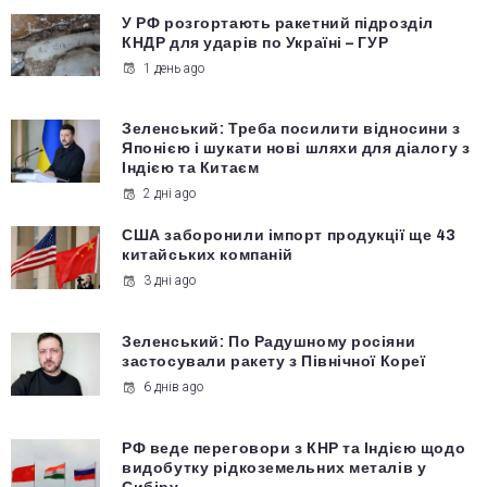
У РФ розгортають ракетний підрозділ
КНДР для ударів по Україні – ГУР
1 день ago
Зеленський: Треба посилити відносини з
Японією і шукати нові шляхи для діалогу з
Індією та Китаєм
2 дні ago
США заборонили імпорт продукції ще 43
китайських компаній
3 дні ago
Зеленський: По Радушному росіяни
застосували ракету з Північної Кореї
6 днів ago
РФ веде переговори з КНР та Індією щодо
видобутку рідкоземельних металів у