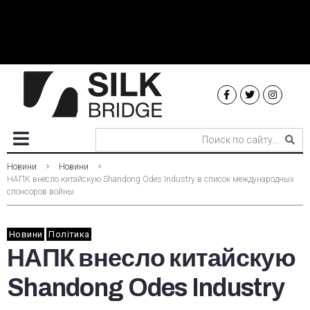
Новини
Новини
НАПК внесло китайскую Shandong Odes Industry в список международных
спонсоров войны
Новини
Політика
НАПК внесло китайскую
Shandong Odes Industry