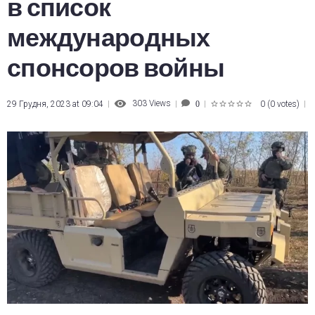
в список
международных
спонсоров войны
303
Views
29 Грудня, 2023 at 09:04
0
(
0 votes
)
0
1
2
3
4
5