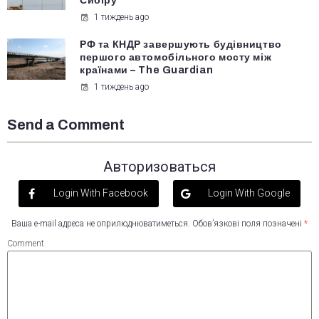
Сибіру
1 тиждень ago
РФ та КНДР завершують будівництво
першого автомобільного мосту між
країнами – The Guardian
1 тиждень ago
Send a Comment
Авторизоваться
Login With Facebook
Login With Google
Ваша e-mail адреса не оприлюднюватиметься.
Обов’язкові поля позначені
*
Comment