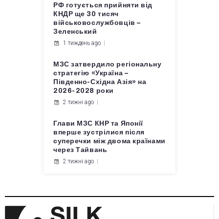
РФ готується прийняти від
КНДР ще 30 тисяч
військовослужбовців –
Зеленський
1 тиждень ago
МЗС затвердило регіональну
стратегію «Україна –
Південно-Східна Азія» на
2026-2028 роки
2 тижні ago
Глави МЗС КНР та Японії
вперше зустрілися після
суперечки між двома країнами
через Тайвань
2 тижні ago