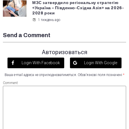
МЗС затвердило регіональну стратегію
«Україна – Південно-Східна Азія» на 2026-
2028 роки
1 тиждень ago
Send a Comment
Авторизоваться
Login With Facebook
Login With Google
Ваша e-mail адреса не оприлюднюватиметься.
Обов’язкові поля позначені
*
Comment