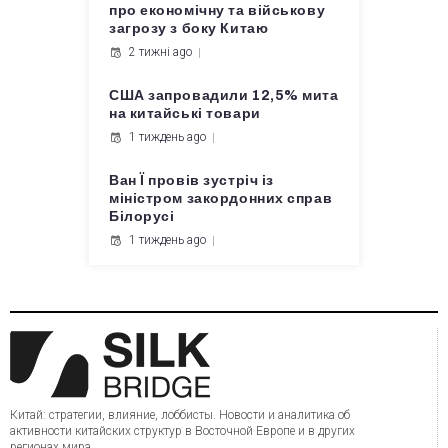
про економічну та військову
загрозу з боку Китаю
2 тижні ago
США запровадили 12,5% мита
на китайські товари
1 тиждень ago
Ван Ї провів зустріч із
міністром закордонних справ
Білорусі
1 тиждень ago
Китай: стратегии, влияние, лоббисты. Новости и аналитика об
активности китайских структур в Восточной Европе и в других
регионах мира.