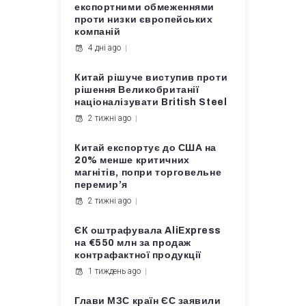
експортними обмеженнями
проти низки європейських
компаній
4 дні ago
Китай рішуче виступив проти
рішення Великобританії
націоналізувати British Steel
2 тижні ago
Китай експортує до США на
20% менше критичних
магнітів, попри торговельне
перемир’я
2 тижні ago
ЄК оштрафувала AliExpress
на €550 млн за продаж
контрафактної продукції
1 тиждень ago
Глави МЗС країн ЄС заявили