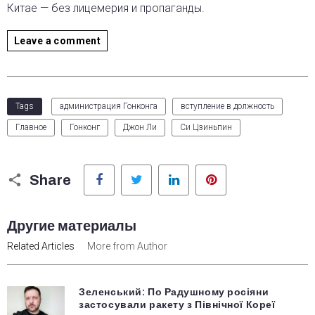
Китае — без лицемерия и пропаганды.
Leave a comment
Tags
администрация Гонконга
вступление в должность
Главное
Гонконг
Джон Ли
Си Цзиньпин
Facebook
Twitter
LinkedIn
Pinterest
Share
Другие материалы
Related Articles
More from Author
Зеленський: По Радушному росіяни
застосували ракету з Північної Кореї