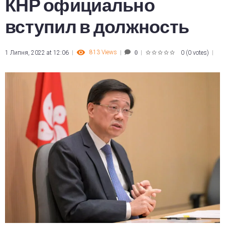
КНР официально
вступил в должность
813
Views
1 Липня, 2022 at 12:06
0
(
0 votes
)
0
1
2
3
4
5