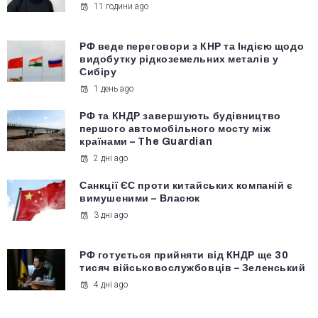
11 години ago
РФ веде переговори з КНР та Індією щодо
видобутку рідкоземельних металів у
Сибіру
1 день ago
РФ та КНДР завершують будівництво
першого автомобільного мосту між
країнами – The Guardian
2 дні ago
Санкції ЄС проти китайських компаній є
вимушеними – Власюк
3 дні ago
РФ готується прийняти від КНДР ще 30
тисяч військовослужбовців – Зеленський
4 дні ago