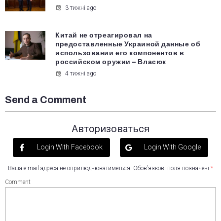
3 тижні ago
Китай не отреагировал на
предоставленные Украиной данные об
использовании его компонентов в
российском оружии – Власюк
4 тижні ago
Send a Comment
Авторизоваться
Login With Facebook
Login With Google
Ваша e-mail адреса не оприлюднюватиметься.
Обов’язкові поля позначені
*
Comment