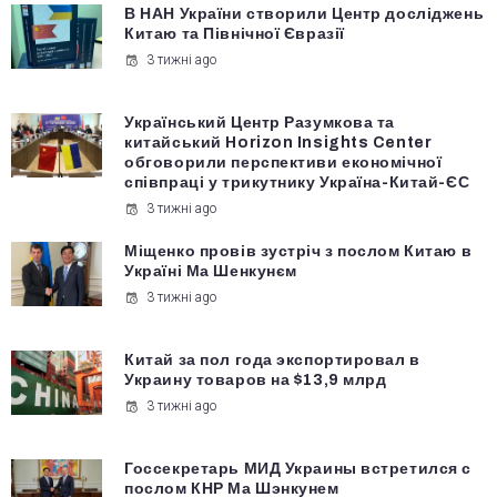
В НАН України створили Центр досліджень
Китаю та Північної Євразії
3 тижні ago
Український Центр Разумкова та
китайський Horizon Insights Center
обговорили перспективи економічної
співпраці у трикутнику Україна-Китай-ЄС
3 тижні ago
Міщенко провів зустріч з послом Китаю в
Україні Ма Шенкунєм
3 тижні ago
Китай за пол года экспортировал в
Украину товаров на $13,9 млрд
3 тижні ago
Госсекретарь МИД Украины встретился с
послом КНР Ма Шэнкунем