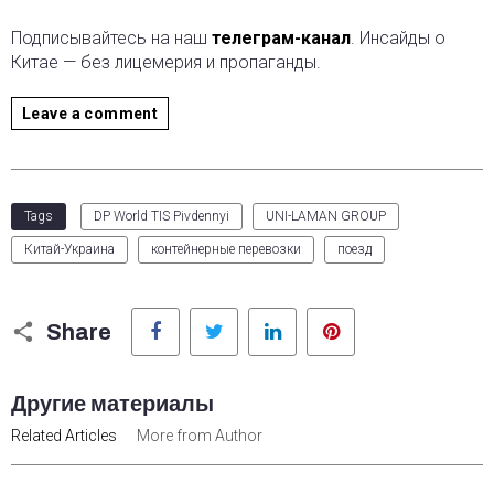
Подписывайтесь на наш
телеграм-канал
. Инсайды о
Китае — без лицемерия и пропаганды.
Leave a comment
Tags
DP World TIS Pivdennyi
UNI-LAMAN GROUP
Китай-Украина
контейнерные перевозки
поезд
Facebook
Twitter
LinkedIn
Pinterest
Share
Другие материалы
Related Articles
More from Author