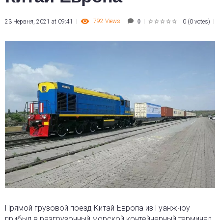
792
Views
23 Червня, 2021 at 09:41
0
(
0 votes
)
0
1
2
3
4
5
Прямой грузовой поезд Китай-Европа из Гуанжчоу
прибыл в разгрузочный морской контейнерный терминал