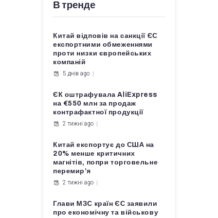
В тренде
Китай відповів на санкції ЄС
експортними обмеженнями
проти низки європейських
компаній
5 днів ago
ЄК оштрафувала AliExpress
на €550 млн за продаж
контрафактної продукції
2 тижні ago
Китай експортує до США на
20% менше критичних
магнітів, попри торговельне
перемир’я
2 тижні ago
Глави МЗС країн ЄС заявили
про економічну та військову