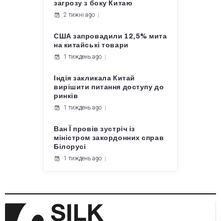
загрозу з боку Китаю
2 тижні ago
США запровадили 12,5% мита
на китайські товари
1 тиждень ago
Індія закликала Китай
вирішити питання доступу до
ринків
1 тиждень ago
Ван Ї провів зустріч із
міністром закордонних справ
Білорусі
1 тиждень ago