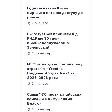
Індія закликала Китай
вирішити питання доступу до
ринків
2 тижні ago
РФ готується прийняти від
КНДР ще 30 тисяч
військовослужбовців –
Зеленський
1 тиждень ago
МЗС затвердило регіональну
стратегію «Україна –
Південно-Східна Азія» на
2026-2028 роки
2 тижні ago
Санкції ЄС проти китайських
компаній є вимушеними –
Власюк
1 тиждень ago