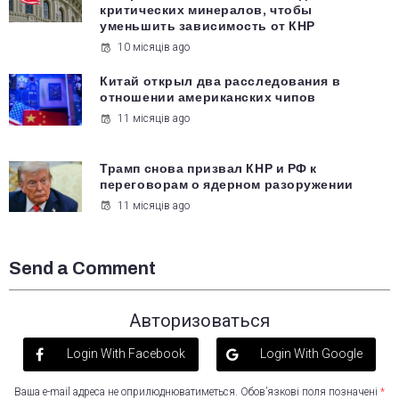
критических минералов, чтобы
уменьшить зависимость от КНР
10 місяців ago
Китай открыл два расследования в
отношении американских чипов
11 місяців ago
Трамп снова призвал КНР и РФ к
переговорам о ядерном разоружении
11 місяців ago
Send a Comment
Авторизоваться
Login With Facebook
Login With Google
Ваша e-mail адреса не оприлюднюватиметься.
Обов’язкові поля позначені
*