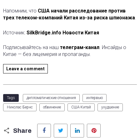
Напомним, что
США начали расследование против
трех телеком-компаний Китая из-за риска шпионажа
.
Источник:
SilkBridge.info Новости Китая
Подписывайтесь на наш
телеграм-канал
. Инсайды о
Китае — без лицемерия и пропаганды.
Leave a comment
Tags
дипломатические отношения
интервью
Николас Бернс
обвинение
США-Китай
ухудшение
Facebook
Twitter
LinkedIn
Pinterest
Share