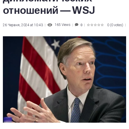
отношений — WSJ
165
Views
26 Червня, 2024 at 10:43
0
(
0 votes
)
0
1
2
3
4
5