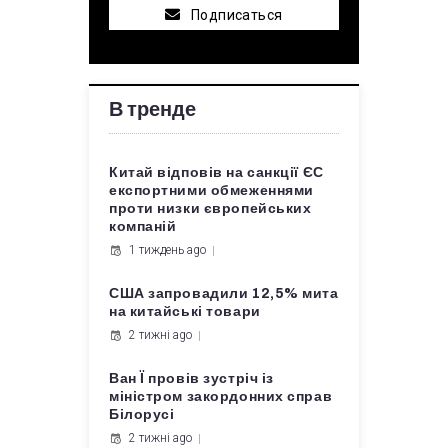
Подписаться
В тренде
Китай відповів на санкції ЄС
експортними обмеженнями
проти низки європейських
компаній
1 тиждень ago
США запровадили 12,5% мита
на китайські товари
2 тижні ago
Ван Ї провів зустріч із
міністром закордонних справ
Білорусі
2 тижні ago