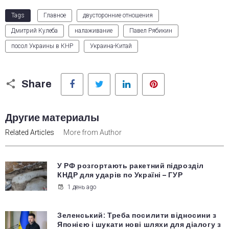
Tags
Главное
двусторонние отношения
Дмитрий Кулеба
налаживание
Павел Рябикин
посол Украины в КНР
Украина-Китай
Facebook
Twitter
LinkedIn
Pinterest
Share
Другие материалы
Related Articles
More from Author
У РФ розгортають ракетний підрозділ
КНДР для ударів по Україні – ГУР
1 день ago
Зеленський: Треба посилити відносини з
Японією і шукати нові шляхи для діалогу з