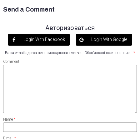
Send a Comment
Авторизоваться
Login With Facebook
Login With Google
Ваша e-mail адреса не оприлюднюватиметься.
Обов’язкові поля позначені
*
Comment
Name
*
E-mail
*