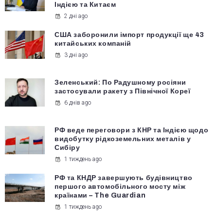
Індією та Китаєм
2 дні ago
США заборонили імпорт продукції ще 43
китайських компаній
3 дні ago
Зеленський: По Радушному росіяни
застосували ракету з Північної Кореї
6 днів ago
РФ веде переговори з КНР та Індією щодо
видобутку рідкоземельних металів у
Сибіру
1 тиждень ago
РФ та КНДР завершують будівництво
першого автомобільного мосту між
країнами – The Guardian
1 тиждень ago