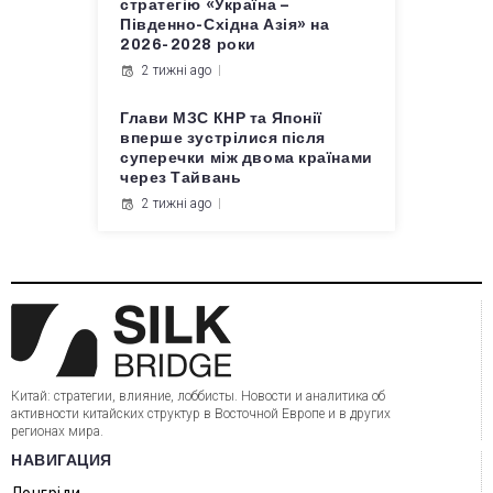
стратегію «Україна –
Південно-Східна Азія» на
2026-2028 роки
2 тижні ago
Глави МЗС КНР та Японії
вперше зустрілися після
суперечки між двома країнами
через Тайвань
2 тижні ago
Китай: стратегии, влияние, лоббисты. Новости и аналитика об
активности китайских структур в Восточной Европе и в других
регионах мира.
НАВИГАЦИЯ
Лонгріди