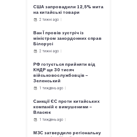
США запровадили 12,5% мита
на китайські товари
2 тижні ago
Ван Ї провів зустріч із
міністром закордонних справ
Білорусі
2 тижні ago
РФ готується прийняти від
КНДР ще 30 тисяч
військовослужбовців –
Зеленський
1 тиждень ago
Санкції ЄС проти китайських
компаній є вимушеними –
Власюк
1 тиждень ago
МЗС затвердило регіональну