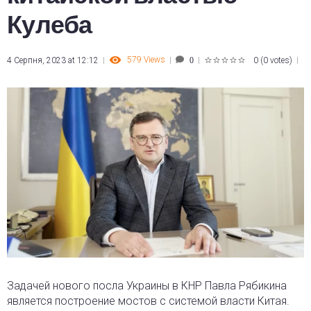
Кулеба
579
Views
4 Серпня, 2023 at 12:12
0
(
0 votes
)
0
1
2
3
4
5
Задачей нового посла Украины в КНР Павла Рябикина
является построение мостов с системой власти Китая.