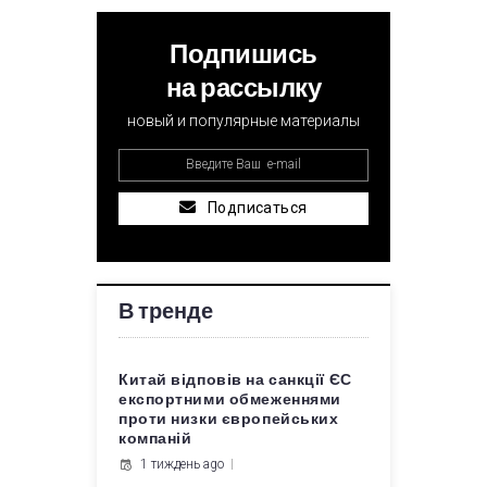
Подпишись
на рассылку
новый и популярные материалы
Подписаться
В тренде
Китай відповів на санкції ЄС
експортними обмеженнями
проти низки європейських
компаній
1 тиждень ago