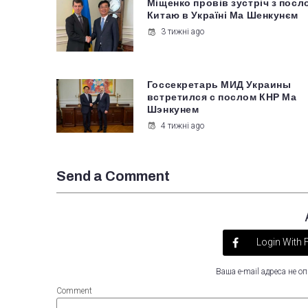
Міщенко провів зустріч з посл
Китаю в Україні Ма Шенкунєм
3 тижні ago
Госсекретарь МИД Украины
встретился с послом КНР Ма
Шэнкунем
4 тижні ago
Send a Comment
Login With
Ваша e-mail адреса не 
Comment