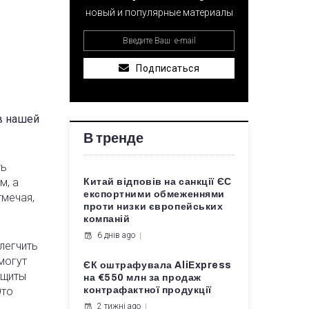
новый и популярные материалы
Подписаться
в нашей
В тренде
ть
м, а
Китай відповів на санкції ЄС
експортними обмеженнями
тмечая,
проти низки європейських
компаній
6 днів ago
легчить
могут
ЄК оштрафувала AliExpress
ащиты
на €550 млн за продаж
Это
контрафактної продукції
2 тижні ago