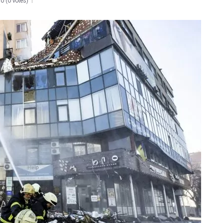
0
(
0 votes
)