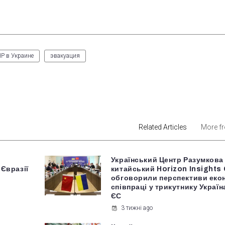
Р в Украине
эвакуация
est
Related Articles
More f
Український Центр Разумкова
 Євразії
китайський Horizon Insights
обговорили перспективи еко
співпраці у трикутнику Украї
ЄС
3 тижні ago