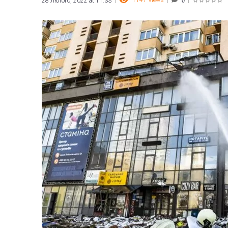
1147
Views
28 Лютого, 2022 at 11:33
0
1
2
3
4
5