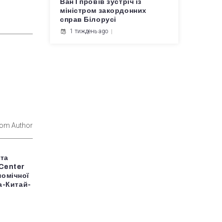
Ван Ї провів зустріч із
міністром закордонних
справ Білорусі
1 тиждень ago
rom Author
 та
 Center
номічної
на-Китай-