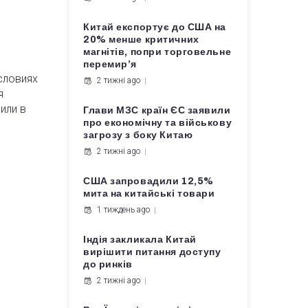
Китай експортує до США на
20% менше критичних
магнітів, попри торговельне
перемир’я
словиях
2 тижні ago
я
или в
Глави МЗС країн ЄС заявили
про економічну та військову
загрозу з боку Китаю
2 тижні ago
США запровадили 12,5%
мита на китайські товари
1 тиждень ago
Індія закликала Китай
вирішити питання доступу
до ринків
2 тижні ago