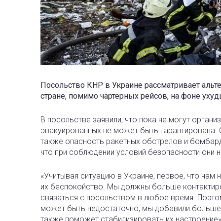
Посольство КНР в Украине рассматривает альт
стране, помимо чартерных рейсов, на фоне уху
В посольстве заявили, что пока не могут орган
эвакуированных не может быть гарантирована. 
также опасность ракетных обстрелов и бомбард
что при соблюдении условий безопасности они н
«Учитывая ситуацию в Украине, первое, что нам 
их беспокойство. Мы должны больше контактиров
связаться с посольством в любое время. Поэто
может быть недостаточно, мы добавили больше к
также поможет стабилизировать их настроение»,