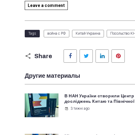
Leave a comment
Tags
война с РФ
Китай-Украина
Посольство КН
Facebook
Twitter
LinkedIn
Pinter
Share
Другие материалы
В НАН України створили Центр
досліджень Китаю та Північної
3 тижні ago