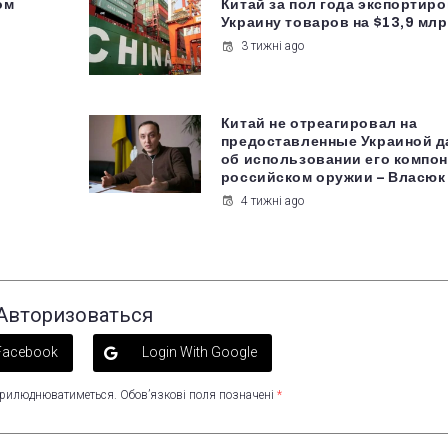
ом
Китай за пол года экспортиро
Украину товаров на $13,9 мл
3 тижні ago
Китай не отреагировал на
предоставленные Украиной 
об использовании его компон
российском оружии – Власюк
4 тижні ago
Авторизоваться
 Facebook
Login With Google
оприлюднюватиметься.
Обов’язкові поля позначені
*