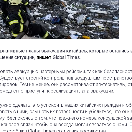
ернативные планы эвакуации китайцев, которые остались 
дшения ситуации,
пишет
Global Times.
изовать эвакуацию чартерными рейсами, так как безопаснос
Существует строгий контроль над воздушным пространство
ировок. Тем не менее, они рассматривают альтернативы, о
емедленно приступят к реализации плана эвакуации.
нужно сделать, это успокоить наших китайских граждан и об
ать с ними, слышать их потребности и убедиться, что они 
му, беспокоясь о том, что прежнего номера консульской з
аналов связи, чтобы они всегда могли связаться с нами. 
 — сообщил Global Times сотрудник посольства.