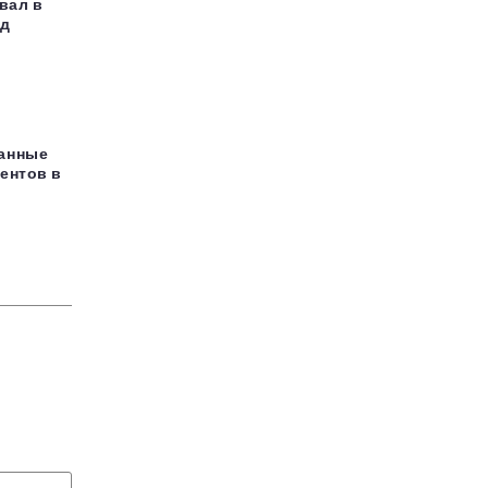
вал в
рд
данные
ентов в