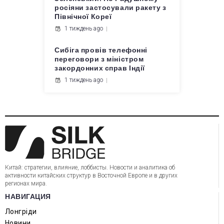
росіяни застосували ракету з
Північної Кореї
1 тиждень ago
Сибіга провів телефонні
переговори з міністром
закордонних справ Індії
1 тиждень ago
Китай: стратегии, влияние, лоббисты. Новости и аналитика об
активности китайских структур в Восточной Европе и в других
регионах мира.
НАВИГАЦИЯ
Лонгріди
Новини