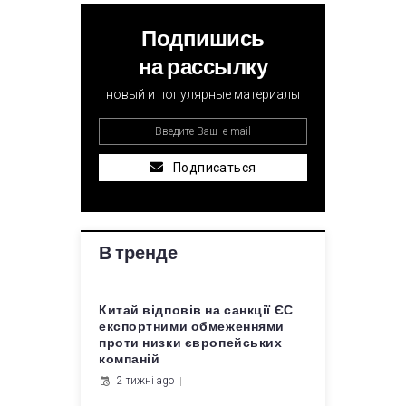
Подпишись
на рассылку
новый и популярные материалы
Подписаться
В тренде
Китай відповів на санкції ЄС
експортними обмеженнями
проти низки європейських
компаній
2 тижні ago