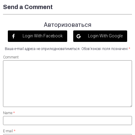
Send a Comment
Авторизоваться
Login With Facebook
Login With Google
Ваша e-mail адреса не оприлюднюватиметься.
Обов’язкові поля позначені
*
Comment
Name
*
E-mail
*