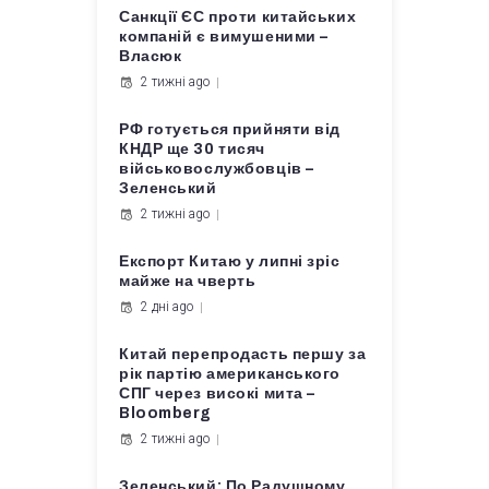
Санкції ЄС проти китайських
компаній є вимушеними –
Власюк
2 тижні ago
РФ готується прийняти від
КНДР ще 30 тисяч
військовослужбовців –
Зеленський
2 тижні ago
Експорт Китаю у липні зріс
майже на чверть
2 дні ago
Китай перепродасть першу за
рік партію американського
СПГ через високі мита –
Bloomberg
2 тижні ago
Зеленський: По Радушному