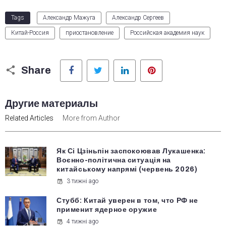
Tags
Александр Мажуга
Александр Сергеев
Китай-Россия
приостановление
Российская академия наук
Facebook
Twitter
LinkedIn
Pinterest
Share
Другие материалы
Related Articles
More from Author
Як Сі Цзіньпін заспокоював Лукашенка:
Воєнно-політична ситуація на
китайському напрямі (червень 2026)
3 тижні ago
Стубб: Китай уверен в том, что РФ не
применит ядерное оружие
4 тижні ago