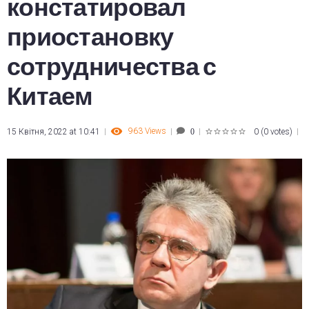
констатировал
приостановку
сотрудничества с
Китаем
963
Views
15 Квітня, 2022 at 10:41
0
(
0 votes
)
0
1
2
3
4
5