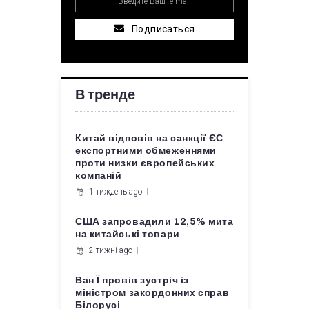
Подписаться
В тренде
Китай відповів на санкції ЄС
експортними обмеженнями
проти низки європейських
компаній
1 тиждень ago
США запровадили 12,5% мита
на китайські товари
2 тижні ago
Ван Ї провів зустріч із
міністром закордонних справ
Білорусі