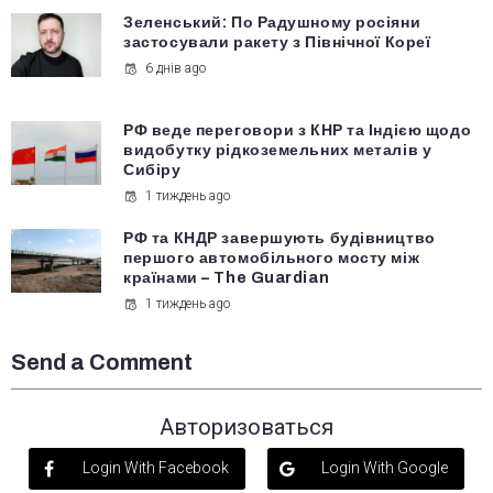
Зеленський: По Радушному росіяни
застосували ракету з Північної Кореї
6 днів ago
РФ веде переговори з КНР та Індією щодо
видобутку рідкоземельних металів у
Сибіру
1 тиждень ago
РФ та КНДР завершують будівництво
першого автомобільного мосту між
країнами – The Guardian
1 тиждень ago
Send a Comment
Авторизоваться
Login With Facebook
Login With Google