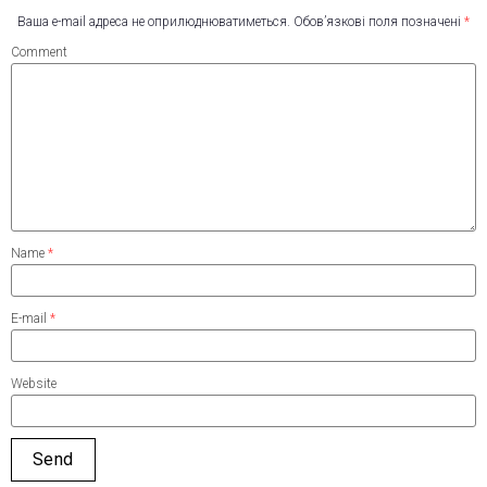
Ваша e-mail адреса не оприлюднюватиметься.
Обов’язкові поля позначені
*
Comment
Name
*
E-mail
*
Website