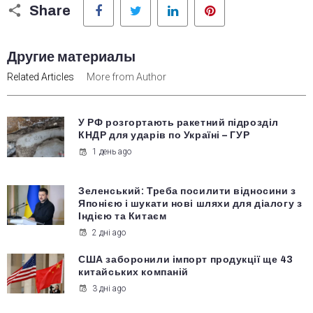
Share
Другие материалы
Related Articles
More from Author
У РФ розгортають ракетний підрозділ
КНДР для ударів по Україні – ГУР
1 день ago
Зеленський: Треба посилити відносини з
Японією і шукати нові шляхи для діалогу з
Індією та Китаєм
2 дні ago
США заборонили імпорт продукції ще 43
китайських компаній
3 дні ago