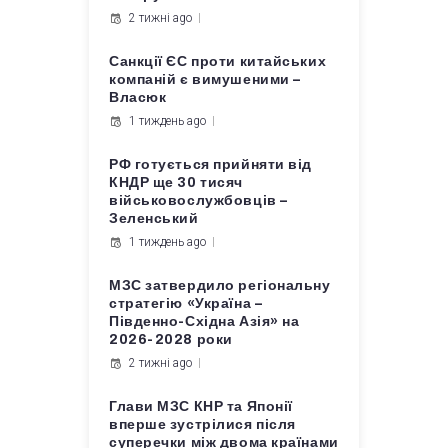
2 тижні ago
Санкції ЄС проти китайських
компаній є вимушеними –
Власюк
1 тиждень ago
РФ готується прийняти від
КНДР ще 30 тисяч
військовослужбовців –
Зеленський
1 тиждень ago
МЗС затвердило регіональну
стратегію «Україна –
Південно-Східна Азія» на
2026-2028 роки
2 тижні ago
Глави МЗС КНР та Японії
вперше зустрілися після
суперечки між двома країнами