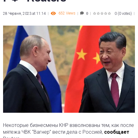
652
Views
28 Червня, 2023 at 11:14
0
(
0 votes
)
0
1
2
3
4
5
Некоторые бизнесмены КНР взволнованы тем, как после
мятежа ЧВК “Вагнер” вести дела с Россией,
сообщает