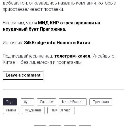
добавил он, отказавшись назвать компании, которые
приостанавливают поставки.
Напомним, что
в МИД КНР отреагировали на
неудачный бунт Пригожина.
Источник:
SilkBridge.info Новости Китая
Подписывайтесь на наш
телеграм-канал
. Инсайды о
Китае — без лицемерия и пропаганды.
Leave a comment
Tags
бунт
Главное
Китай-Россия
Пригожин
связи
ухудшение
ЧВК "Вагнер"
Facebook
Twitter
LinkedIn
Pinterest