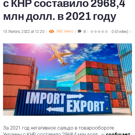
с КНР составило 2968,4
млн долл. в 2021 году
965
Views
15 Лютого, 2022 at 12:20
0
(
0 votes
)
0
1
2
3
4
5
За 2021 год негативное сальдо в товарообороте
Украины с КНР составило 2968,4 млн долл., —
сообщает