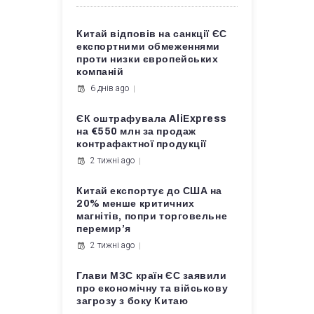
Китай відповів на санкції ЄС
експортними обмеженнями
проти низки європейських
компаній
6 днів ago
ЄК оштрафувала AliExpress
на €550 млн за продаж
контрафактної продукції
2 тижні ago
Китай експортує до США на
20% менше критичних
магнітів, попри торговельне
перемир’я
2 тижні ago
Глави МЗС країн ЄС заявили
про економічну та військову
загрозу з боку Китаю