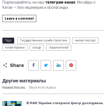
Подписывайтесь на наш
телеграм-канал
. Инсайды о
Китае — без лицемерия и пропаганды.
Leave a comment
Tags
Государственная служба статистики
импорт-экспорт
Китай-Украина
сальдо
Украина-Китай
Facebook
Twitter
LinkedIn
Pinterest
Share
Другие материалы
Related Articles
More from Author
В НАН України створили Центр досліджень