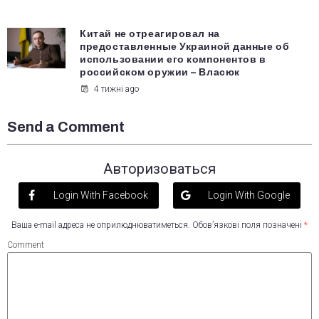
Китай не отреагировал на
предоставленные Украиной данные об
использовании его компонентов в
российском оружии – Власюк
4 тижні ago
Send a Comment
Авторизоваться
Login With Facebook
Login With Google
Ваша e-mail адреса не оприлюднюватиметься.
Обов’язкові поля позначені
*
Comment