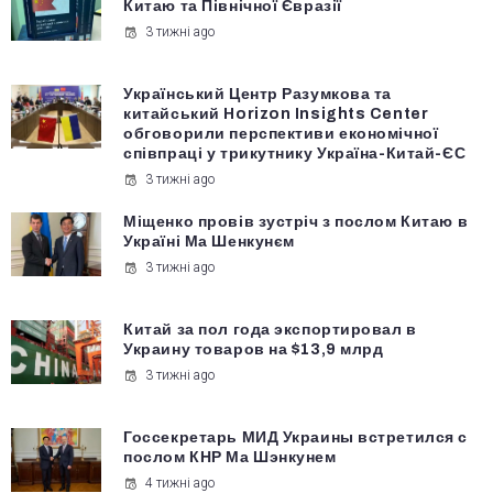
Китаю та Північної Євразії
3 тижні ago
Український Центр Разумкова та
китайський Horizon Insights Center
обговорили перспективи економічної
співпраці у трикутнику Україна-Китай-ЄС
3 тижні ago
Міщенко провів зустріч з послом Китаю в
Україні Ма Шенкунєм
3 тижні ago
Китай за пол года экспортировал в
Украину товаров на $13,9 млрд
3 тижні ago
Госсекретарь МИД Украины встретился с
послом КНР Ма Шэнкунем
4 тижні ago