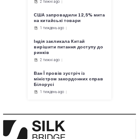
2 тижні ago
США запровадили 12,5% мита
на китайські товари
1 тиждень ago
Індія закликала Китай
вирішити питання доступу до
ринків
2 тижні ago
Ван Ї провів зустріч із
міністром закордонних справ
Білорусі
1 тиждень ago