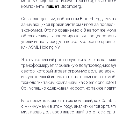
местных лидеров от Huawei Technologies Co. до H
компоненты,
пишет
Bloomberg.
Согласно данным, собранным Bloomberg, девятн
занимающихся производством чипов за последни
экономики. Это по сравнению с 8 на тот же мом
обеспечения для проектирования, процессоров 
увеличивают доходы в несколько раз по сравнен
или ASML Holding NV.
Этот ускоренный рост подчеркивает, как напря
трансформирует глобальную полупроводникову
сектор, который играет огромную роль во всем,
искусственный интеллект и автономные автомоб
технологий таким компаниям, как Semiconductor Man
Co., успешно сдерживая их рост, но также подп
В то время как акции таких компаний, как Cambri
с минимумами в этом году, аналитики говорят, ч
миллиарды долларов инвестиций в этот сектор в