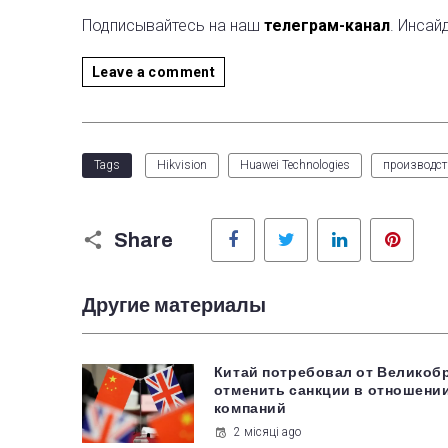
Подписывайтесь на наш
телеграм-канал
. Инсай
Leave a comment
Tags
Hikvision
Huawei Technologies
производст
Facebook
Twitter
LinkedIn
Pinter
Share
Другие материалы
Китай потребовал от Великоб
отменить санкции в отношени
компаний
2 місяці ago