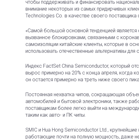
чтобы поддерживать и финансировать националь
внимание некоторых из самых придирчивых клиент
Technologies Co. в качестве своего поставщика 
«Самой большой основной тенденцией является 
вызванное блокировками, связанными с коронави
самоизоляции китайские клиенты, которые в ос
использовать отечественные альтернативы для 
Индекс FactSet China Semiconductor, который от
вырос примерно на 20% с конца апреля, когда к
он остается примерно на треть ниже своего пика
Постоянная нехватка чипов, сокращающая объе
автомобилей и бытовой электроники, также рабо
поставщикам более легко выйти на международ
таким как авто- и ПК чипы.
SMIC и Hua Hong Semiconductor Ltd., крупнейшие
работающие почти на полную мощность, даже нес