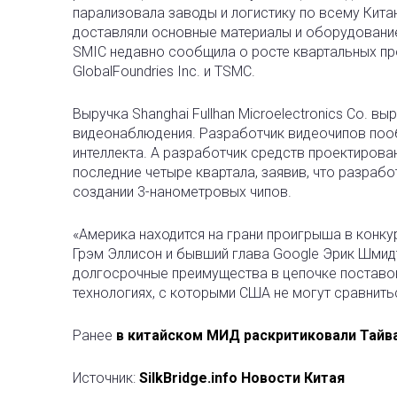
парализовала заводы и логистику по всему Кит
доставляли основные материалы и оборудование
SMIC недавно сообщила о росте квартальных пр
GlobalFoundries Inc. и TSMC.
Выручка Shanghai Fullhan Microelectronics Co. в
видеонаблюдения. Разработчик видеочипов поо
интеллекта. А разработчик средств проектирован
последние четыре квартала, заявив, что разра
создании 3-нанометровых чипов.
«Америка находится на грани проигрыша в конку
Грэм Эллисон и бывший глава Google Эрик Шмидт 
долгосрочные преимущества в цепочке поставок
технологиях, с которыми США не могут сравнить
Ранее
в китайском МИД раскритиковали Тайва
Источник:
SilkBridge.info Новости Китая