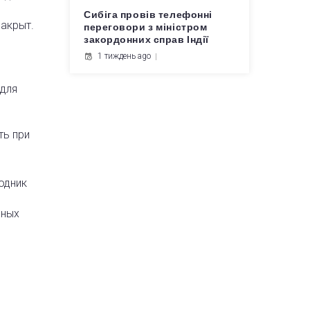
Сибіга провів телефонні
закрыт.
переговори з міністром
в
закордонних справ Індії
1 тиждень ago
 для
ть при
одник
ьных