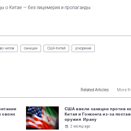
ды о Китае — без лицемерия и пропаганды.
во чипов
санкции
США-Китай
ускорение
est
Related Articles
More f
ритании
США ввели санкции против к
и своих
Китая и Гонконга из-за поста
оружия Ирану
2 місяці ago