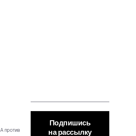
Подпишись
ША против
на рассылку