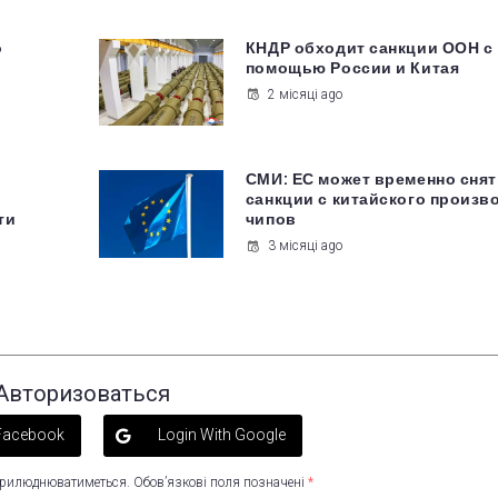
о
КНДР обходит санкции ООН с
помощью России и Китая
2 місяці ago
СМИ: ЕС может временно сня
санкции с китайского произв
ти
чипов
3 місяці ago
Авторизоваться
 Facebook
Login With Google
оприлюднюватиметься.
Обов’язкові поля позначені
*