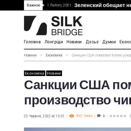
Зеленский обещает н
“Дочка” Beijing Skyr
Прошло 5-тое засед
В Украине ввели пош
Важное
1 Лютого, 2021
покупке “Мотор Сич”
вопросам культуры
Головна
Лонгріди
Новини
Досьє
Думки
Екон
Новини
Економіка
Санкции США помогают Китаю ускор
Економіка
Новини
Санкции США пом
производство чи
842
Views
22 Червня, 2022 at 13:31
0
1
2
3
4
5