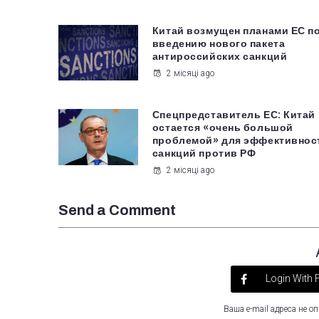
Китай возмущен планами ЕС п
введению нового пакета
антироссийских санкций
2 місяці ago
Спецпредставитель ЕС: Китай
остается «очень большой
проблемой» для эффективнос
санкций против РФ
2 місяці ago
Send a Comment
Login With
Ваша e-mail адреса не 