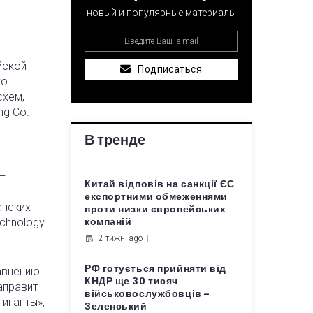
новый и популярные материалы
йской
Подписаться
го
схем,
ng Co.
В тренде
—
Китай відповів на санкції ЄС
експортними обмеженнями
анских
проти низки європейських
echnology
компаній
2 тижні ago
РФ готується прийняти від
равнению
КНДР ще 30 тисяч
аправит
військовослужбовців –
гиганты»,
Зеленський