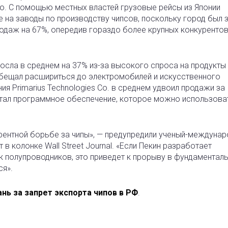
аю. С помощью местных властей грузовые рейсы из Японии
 на заводы по производству чипсов, поскольку город был 
одаж на 67%, опередив гораздо более крупных конкуренто
ыросла в среднем на 37% из-за высокого спроса на продукты
бещал расшириться до электромобилей и искусственного
ия Primarius Technologies Co. в среднем удвоил продажи за
ботал программное обеспечение, которое можно использова
рентной борьбе за чипы», — предупредили ученый-междунар
в колонке Wall Street Journal. «Если Пекин разработает
 полупроводников, это приведет к прорыву в фундаментал
ся».
нь за запрет экспорта чипов в РФ
.