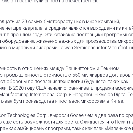
ikvision подстегнули спрос на отечественные
адцать из 20 самых быстрорастущих в мире компаний,
е четыре квартала, в среднем являются выходцами из кита
ент в прошлом году. Эти китайские поставщики программно
и оборудования, жизненно важных для производства микро
ию с мировыми лидерами Taiwan Semiconductor Manufacturi
женность в отношениях между Вашингтоном и Пекином
ю промышленность стоимостью 550 миллиардов долларов 
 от обороны до появления технологий будущего, таких как
или. В 2020 году США начали ограничивать продажи америк
ufacturing International Corp. и Hangzhou Hikvision Digital T
итывая бум производства и поставок микросхем в Китае.
con Technologies Corp., выросли более чем в два раза по с
то еще есть возможности для роста. Ожидается, что Пекин н
 рамках амбициозных программ, таких как план «Маленькие 