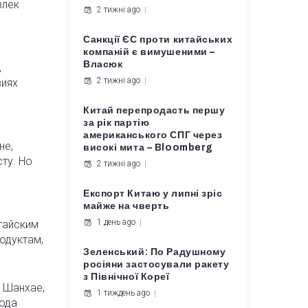
влек
2 тижні ago
Санкції ЄС проти китайських
компаній є вимушеними –
Власюк
,
2 тижні ago
виях
Китай перепродасть першу
за рік партію
американського СПГ через
не,
високі мита – Bloomberg
ту. Но
2 тижні ago
Експорт Китаю у липні зріс
майже на чверть
1 день ago
тайским
одуктам,
Зеленський: По Радушному
росіяни застосували ракету
з Північної Кореї
в Шанхае,
1 тиждень ago
года