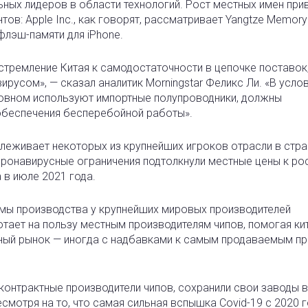
ных лидеров в области технологий. Рост местных имен при
ов: Apple Inc., как говорят, рассматривает Yangtze Memory
флэш-памяти для iPhone.
стремление Китая к самодостаточности в цепочке поставок
русом», — сказал аналитик Morningstar Феликс Ли. «В усло
новном используют импортные полупроводники, должны
обеспечения бесперебойной работы».
слеживает некоторых из крупнейших игроков отрасли в стра
оронавирусные ограничения подтолкнули местные цены к рос
 в июле 2021 года.
мы производства у крупнейших мировых производителей
тает на пользу местным производителям чипов, помогая ки
ный рынок — иногда с надбавками к самым продаваемым пр
 контрактные производители чипов, сохранили свои заводы 
мотря на то, что самая сильная вспышка Covid-19 с 2020 