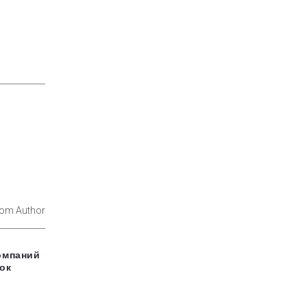
rom Author
омпаний
вок