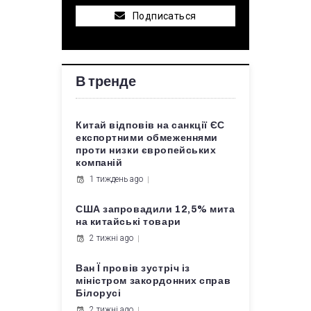
Подписаться
В тренде
Китай відповів на санкції ЄС
експортними обмеженнями
проти низки європейських
компаній
1 тиждень ago
США запровадили 12,5% мита
на китайські товари
2 тижні ago
Ван Ї провів зустріч із
міністром закордонних справ
Білорусі
2 тижні ago