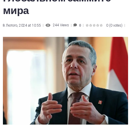
мира
244
Views
8 Лютого, 2024 at 10:55
0
(
0 votes
)
0
1
2
3
4
5