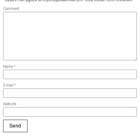
Ваша e-mail адреса не оприлюднюватиметься.
Обов’язкові поля позначені
*
Comment
Name
*
E-mail
*
Website