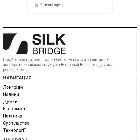
2 тижні ago
Китай: стратегии, влияние, лоббисты. Новости и аналитика об
активности китайских структур в Восточной Европе и в других
регионах мира.
НАВИГАЦИЯ
Лонгріди
Новини
Думки
Економіка
Політика
Суспільство
Технології