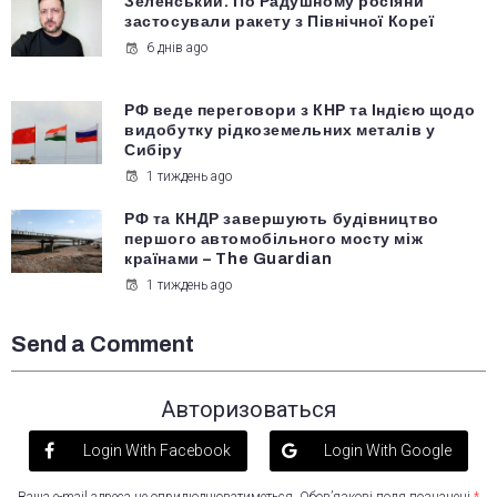
Зеленський: По Радушному росіяни
застосували ракету з Північної Кореї
6 днів ago
РФ веде переговори з КНР та Індією щодо
видобутку рідкоземельних металів у
Сибіру
1 тиждень ago
РФ та КНДР завершують будівництво
першого автомобільного мосту між
країнами – The Guardian
1 тиждень ago
Send a Comment
Авторизоваться
Login With Facebook
Login With Google