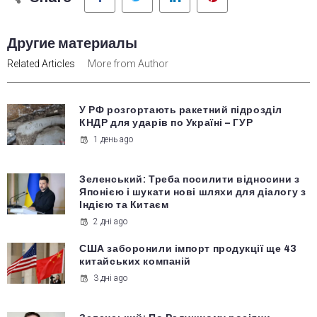
Другие материалы
Related Articles
More from Author
У РФ розгортають ракетний підрозділ
КНДР для ударів по Україні – ГУР
1 день ago
Зеленський: Треба посилити відносини з
Японією і шукати нові шляхи для діалогу з
Індією та Китаєм
2 дні ago
США заборонили імпорт продукції ще 43
китайських компаній
3 дні ago