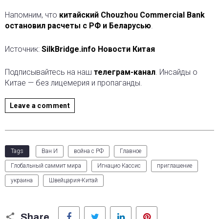
Напомним, что
китайский Chouzhou Commercial Bank
остановил расчеты с РФ и Беларусью
.
Источник:
SilkBridge.info Новости Китая
Подписывайтесь на наш
телеграм-канал
. Инсайды о
Китае — без лицемерия и пропаганды.
Leave a comment
Tags
Ван И
война с РФ
Главное
Глобальный саммит мира
Игнацио Кассис
приглашение
украина
Швейцария-Китай
Facebook
Twitter
LinkedIn
Pinterest
Share