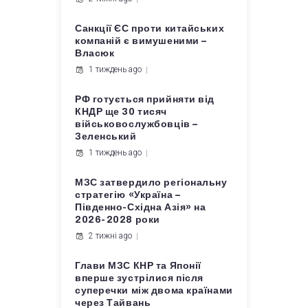
Санкції ЄС проти китайських
компаній є вимушеними –
Власюк
1 тиждень ago
РФ готується прийняти від
КНДР ще 30 тисяч
військовослужбовців –
Зеленський
1 тиждень ago
МЗС затвердило регіональну
стратегію «Україна –
Південно-Східна Азія» на
2026-2028 роки
2 тижні ago
Глави МЗС КНР та Японії
вперше зустрілися після
суперечки між двома країнами
через Тайвань