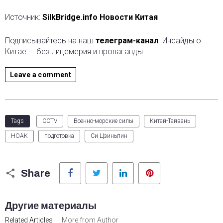
Источник:
SilkBridge.info Новости Китая
Подписывайтесь на наш
телеграм-канал
. Инсайды о
Китае — без лицемерия и пропаганды.
Leave a comment
Tags
CCTV
Военно-морские силы
Китай-Тайвань
НОАК
подготовка
Си Цзиньпин
Facebook
Twitter
LinkedIn
Pinterest
Share
Другие материалы
Related Articles
More from Author