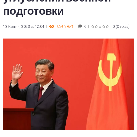
подготовки
654
Views
13 Квітня, 2023 at 12:04
0
(
0 votes
)
0
1
2
3
4
5