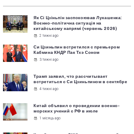
Як Сі Цзіньпін заспокоював Лукашенка:
Воєнно-політична ситуація на
китайському напрямі (червень 2026)
2 тижні ago
Си Цзиньпин встретился с премьером
Кабмина КНДР Пак Тхэ Соном
3 тижні ago
Трамп заявил, что рассчитывает
встретиться с Си Цзиньпином в сентябре
4 тижні ago
Китай объявил о проведении военно-
морских учений с РФ в июле
1 місяць ago