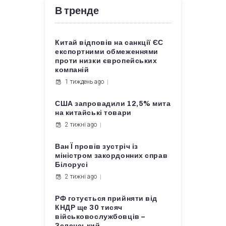
В тренде
Китай відповів на санкції ЄС
експортними обмеженнями
проти низки європейських
компаній
1 тиждень ago
США запровадили 12,5% мита
на китайські товари
2 тижні ago
Ван Ї провів зустріч із
міністром закордонних справ
Білорусі
2 тижні ago
РФ готується прийняти від
КНДР ще 30 тисяч
військовослужбовців –
Зеленський