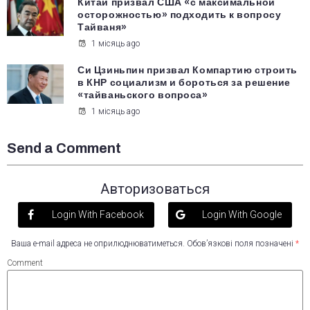
Китай призвал США «с максимальной
осторожностью» подходить к вопросу
Тайваня»
1 місяць ago
Си Цзиньпин призвал Компартию строить
в КНР социализм и бороться за решение
«тайваньского вопроса»
1 місяць ago
Send a Comment
Авторизоваться
Login With Facebook
Login With Google
Ваша e-mail адреса не оприлюднюватиметься.
Обов’язкові поля позначені
*
Comment