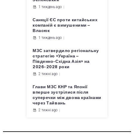
1 тиждень ago
Санкції ЄС проти китайських
компаній є вимушеними –
Власюк
1 тиждень ago
МЗС затвердило регіональну
стратегію «Україна –
Південно-Східна Азія» на
2026-2028 роки
2 тижні ago
Глави МЗС КНР та Японії
вперше зустрілися після
суперечки між двома країнами
через Тайвань
2 тижні ago