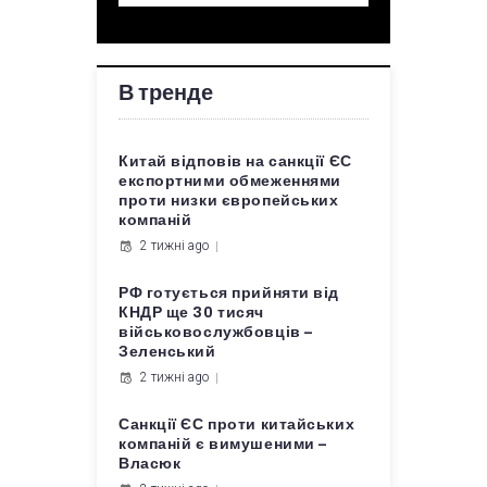
В тренде
Китай відповів на санкції ЄС
експортними обмеженнями
проти низки європейських
компаній
2 тижні ago
РФ готується прийняти від
КНДР ще 30 тисяч
військовослужбовців –
Зеленський
2 тижні ago
Санкції ЄС проти китайських
компаній є вимушеними –
Власюк