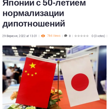
Японии с 50-летием
нормализации
дипотношений
786
Views
29 Вересня, 2022 at 13:01
0
(
0 votes
)
0
1
2
3
4
5