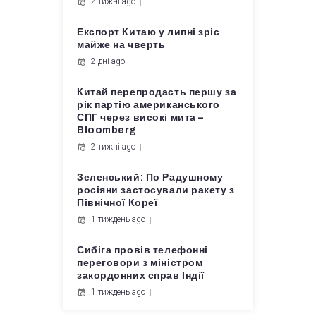
2 тижні ago
Експорт Китаю у липні зріс
майже на чверть
2 дні ago
Китай перепродасть першу за
рік партію американського
СПГ через високі мита –
Bloomberg
2 тижні ago
Зеленський: По Радушному
росіяни застосували ракету з
Північної Кореї
1 тиждень ago
Сибіга провів телефонні
переговори з міністром
закордонних справ Індії
1 тиждень ago