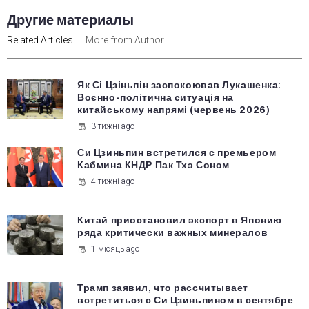
Другие материалы
Related Articles
More from Author
Як Сі Цзіньпін заспокоював Лукашенка:
Воєнно-політична ситуація на
китайському напрямі (червень 2026)
3 тижні ago
Си Цзиньпин встретился с премьером
Кабмина КНДР Пак Тхэ Соном
4 тижні ago
Китай приостановил экспорт в Японию
ряда критически важных минералов
1 місяць ago
Трамп заявил, что рассчитывает
встретиться с Си Цзиньпином в сентябре