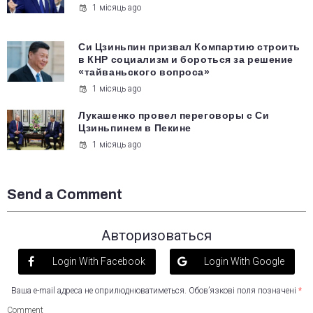
1 місяць ago
Си Цзиньпин призвал Компартию строить
в КНР социализм и бороться за решение
«тайваньского вопроса»
1 місяць ago
Лукашенко провел переговоры с Си
Цзиньпинем в Пекине
1 місяць ago
Send a Comment
Авторизоваться
Login With Facebook
Login With Google
Ваша e-mail адреса не оприлюднюватиметься.
Обов’язкові поля позначені
*
Comment