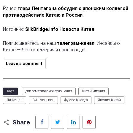
Ранее
глава Пентагона обсудил с японским коллегой
противодействие Китаю и России
.
Источник:
SilkBridge.info Новости Китая
Подписывайтесь на наш
телеграм-канал
. Инсайды о
Китае — без лицемерия и пропаганды.
Leave a comment
Tags
дипломатические отношения
Китай-Япония
Ли Кэцян
Си Цзиньпин
Фумио Кисида
Япония-Китай
Facebook
Twitter
LinkedIn
Pinterest
Share