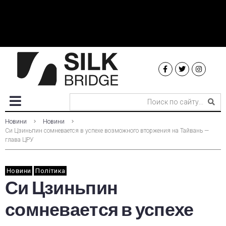
Новини
Новини
Си Цзиньпин сомневается в успехе возможного вторжения на Тайвань —
глава ЦРУ
Новини
Політика
Си Цзиньпин
сомневается в успехе