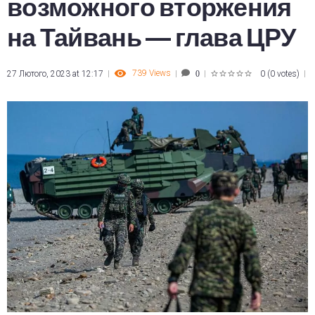
возможного вторжения
на Тайвань — глава ЦРУ
739
Views
27 Лютого, 2023 at 12:17
0
(
0 votes
)
0
1
2
3
4
5