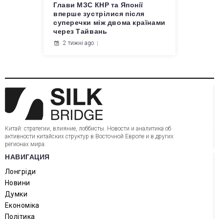
Глави МЗС КНР та Японії
вперше зустрілися після
суперечки між двома країнами
через Тайвань
2 тижні ago
Китай: стратегии, влияние, лоббисты. Новости и аналитика об
активности китайских структур в Восточной Европе и в других
регионах мира.
НАВИГАЦИЯ
Лонгріди
Новини
Думки
Економіка
Політика