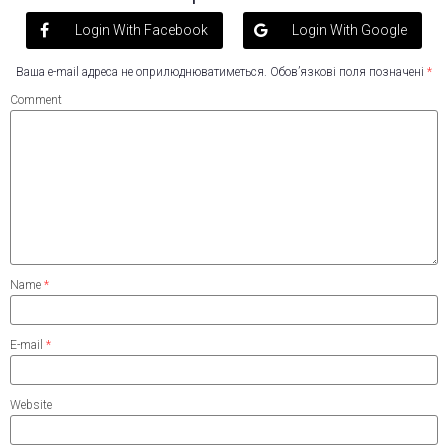
Login With Facebook
Login With Google
Ваша e-mail адреса не оприлюднюватиметься.
Обов’язкові поля позначені
*
Comment
Name
*
E-mail
*
Website