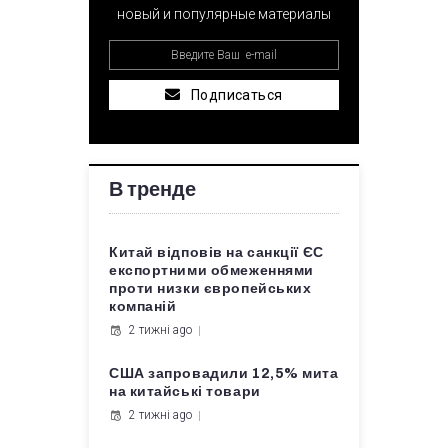
новый и популярные материалы
Подписаться
В тренде
Китай відповів на санкції ЄС
експортними обмеженнями
проти низки європейських
компаній
2 тижні ago
США запровадили 12,5% мита
на китайські товари
2 тижні ago