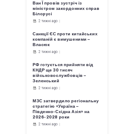
Ван Ї провів зустріч із
міністром закордонних справ
Білорусі
2 тижні ago
Санкції ЄС проти китайських
компаній є вимушеними –
Власюк
2 тижні ago
РФ готується прийняти від
КНДР ще 30 тисяч
військовослужбовців –
Зеленський
2 тижні ago
МЗС затвердило регіональну
стратегію «Україна –
Південно-Східна Азія» на
2026-2028 роки
2 тижні ago