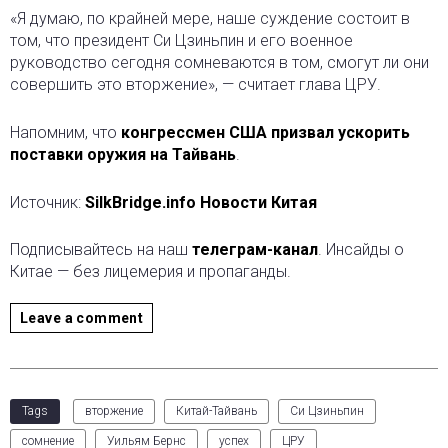
«Я думаю, по крайней мере, наше суждение состоит в
том, что президент Си Цзиньпин и его военное
руководство сегодня сомневаются в том, смогут ли они
совершить это вторжение», — считает глава ЦРУ.
Напомним, что
конгрессмен США призвал ускорить
поставки оружия на Тайвань
.
Источник:
SilkBridge.info Новости Китая
Подписывайтесь на наш
телеграм-канал
. Инсайды о
Китае — без лицемерия и пропаганды.
Leave a comment
Tags
вторжение
Китай-Тайвань
Си Цзиньпин
сомнение
Уильям Бернс
успех
ЦРУ