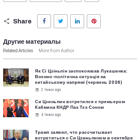
Facebook
Twitter
LinkedIn
Pinterest
Share
Другие материалы
Related Articles
More from Author
Як Сі Цзіньпін заспокоював Лукашенка:
Воєнно-політична ситуація на
китайському напрямі (червень 2026)
2 тижні ago
Си Цзиньпин встретился с премьером
Кабмина КНДР Пак Тхэ Соном
4 тижні ago
Трамп заявил, что рассчитывает
встретиться с Си Цзиньпином в сентябре