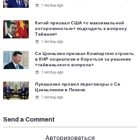
1 місяць ago
Китай призвал США «с максимальной
осторожностью» подходить к вопросу
Тайваня»
1 місяць ago
Си Цзиньпин призвал Компартию строить
в КНР социализм и бороться за решение
«тайваньского вопроса»
1 місяць ago
Лукашенко провел переговоры с Си
Цзиньпинем в Пекине
1 місяць ago
Send a Comment
Авторизоваться