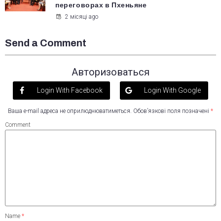
переговорах в Пхеньяне
2 місяці ago
Send a Comment
Авторизоваться
Login With Facebook
Login With Google
Ваша e-mail адреса не оприлюднюватиметься.
Обов’язкові поля позначені
*
Comment
Name
*