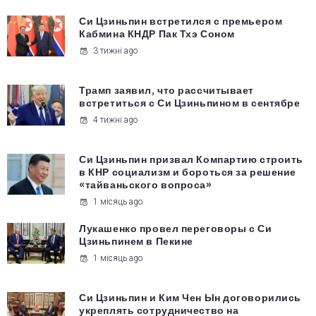
Си Цзиньпин встретился с премьером
Кабмина КНДР Пак Тхэ Соном
3 тижні ago
Трамп заявил, что рассчитывает
встретиться с Си Цзиньпином в сентябре
4 тижні ago
Си Цзиньпин призвал Компартию строить
в КНР социализм и бороться за решение
«тайваньского вопроса»
1 місяць ago
Лукашенко провел переговоры с Си
Цзиньпинем в Пекине
1 місяць ago
Си Цзиньпин и Ким Чен Ын договорились
укреплять сотрудничество на