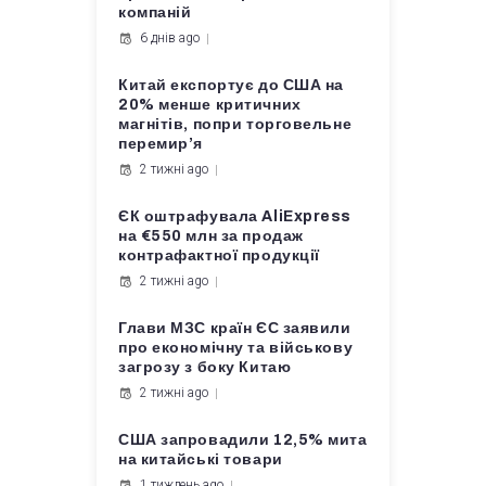
компаній
6 днів ago
Китай експортує до США на
20% менше критичних
магнітів, попри торговельне
перемир’я
2 тижні ago
ЄК оштрафувала AliExpress
на €550 млн за продаж
контрафактної продукції
2 тижні ago
Глави МЗС країн ЄС заявили
про економічну та військову
загрозу з боку Китаю
2 тижні ago
США запровадили 12,5% мита
на китайські товари
1 тиждень ago