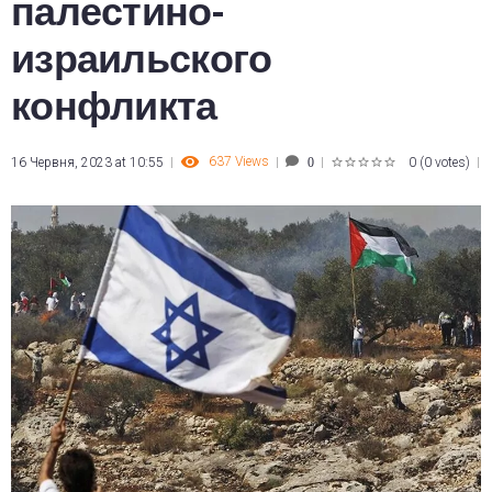
палестино-
израильского
конфликта
637
Views
16 Червня, 2023 at 10:55
0
(
0 votes
)
0
1
2
3
4
5