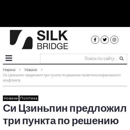
Новини
Новини
Си Цзиньпин предложил три пункта по решению палестино-израильского
конфликта
Новини
Політика
Си Цзиньпин предложил
три пункта по решению