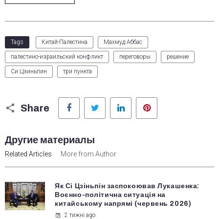
Tags
Китай-Палестина
Махмуд Аббас
палестино-израильский конфликт
переговоры
решение
Си Цзиньпин
три пункта
Facebook
Twitter
LinkedIn
Pinterest
Share
Другие материалы
Related Articles
More from Author
Як Сі Цзіньпін заспокоював Лукашенка:
Воєнно-політична ситуація на
китайському напрямі (червень 2026)
2 тижні ago