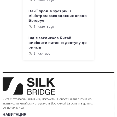
Ван Ї провів зустріч із
міністром закордонних справ
Білорусі
1 тиждень ago
Індія закликала Китай
вирішити питання доступу до
ринків
2 тижні ago
Китай: стратегии, влияние, лоббисты. Новости и аналитика об
активности китайских структур в Восточной Европе и в других
регионах мира.
НАВИГАЦИЯ