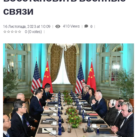
связи
410
Views
16 Листопада, 2023 at 10:09
0
0
(
0 votes
)
1
2
3
4
5