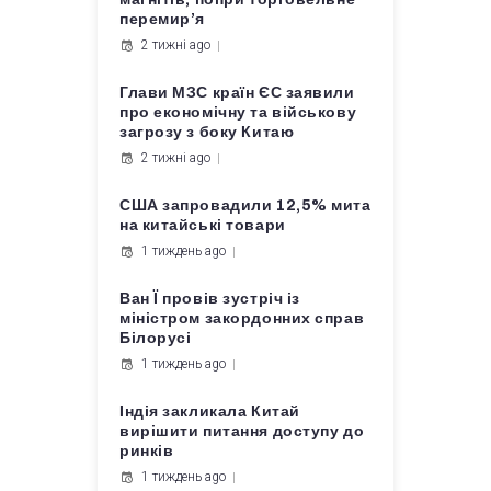
перемир’я
2 тижні ago
Глави МЗС країн ЄС заявили
про економічну та військову
загрозу з боку Китаю
2 тижні ago
США запровадили 12,5% мита
на китайські товари
1 тиждень ago
Ван Ї провів зустріч із
міністром закордонних справ
Білорусі
1 тиждень ago
Індія закликала Китай
вирішити питання доступу до
ринків
1 тиждень ago