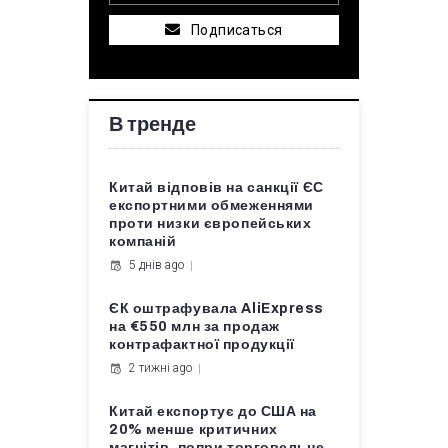
Подписаться
В тренде
Китай відповів на санкції ЄС
експортними обмеженнями
проти низки європейських
компаній
5 днів ago
ЄК оштрафувала AliExpress
на €550 млн за продаж
контрафактної продукції
2 тижні ago
Китай експортує до США на
20% менше критичних
магнітів, попри торговельне