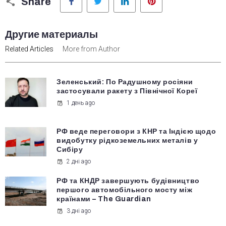
Share
Другие материалы
Related Articles
More from Author
Зеленський: По Радушному росіяни
застосували ракету з Північної Кореї
1 день ago
РФ веде переговори з КНР та Індією щодо
видобутку рідкоземельних металів у
Сибіру
2 дні ago
РФ та КНДР завершують будівництво
першого автомобільного мосту між
країнами – The Guardian
3 дні ago