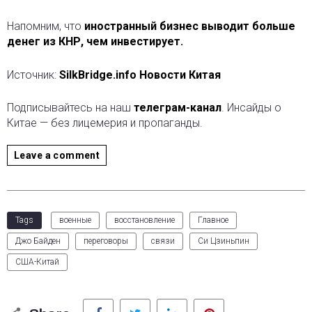
Напомним, что
иностранный бизнес выводит больше
денег из КНР, чем инвестирует.
Источник:
SilkBridge.info Новости Китая
Подписывайтесь на наш
телеграм-канал
. Инсайды о
Китае — без лицемерия и пропаганды.
Leave a comment
Tags
военные
восстановление
Главное
Джо Байден
переговоры
связи
Си Цзиньпин
США-Китай
Facebook
Twitter
LinkedIn
Pinterest