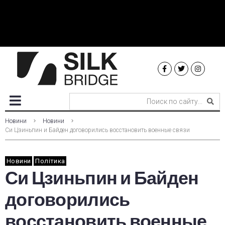
Новини
Новини
Си Цзиньпин и Байден договорились восстановить военные связи
Новини
Політика
Си Цзиньпин и Байден
договорились
восстановить военные