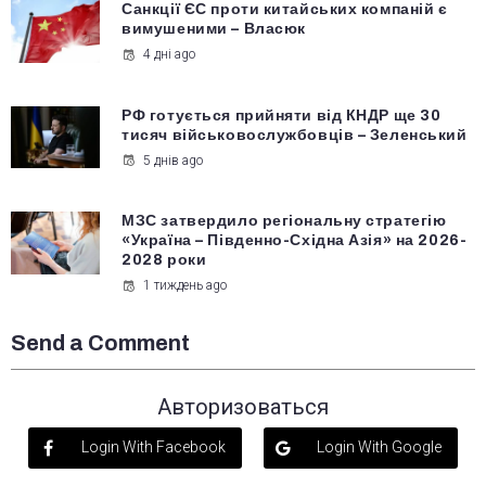
Санкції ЄС проти китайських компаній є
вимушеними – Власюк
4 дні ago
РФ готується прийняти від КНДР ще 30
тисяч військовослужбовців – Зеленський
5 днів ago
МЗС затвердило регіональну стратегію
«Україна – Південно-Східна Азія» на 2026-
2028 роки
1 тиждень ago
Send a Comment
Авторизоваться
Login With Facebook
Login With Google