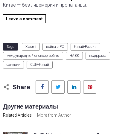
Китае — без лицемерия и пропаганды.
Leave a comment
Tags
Xiaomi
война с РФ
Китай-Россия
международный спонсор войны
НАЗК
поддержка
санкции
США-Китай
Facebook
Twitter
LinkedIn
Pinterest
Share
Другие материалы
Related Articles
More from Author