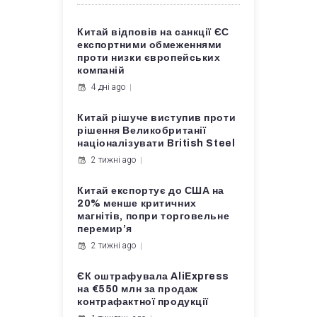
Китай відповів на санкції ЄС
експортними обмеженнями
проти низки європейських
компаній
4 дні ago
Китай рішуче виступив проти
рішення Великобританії
націоналізувати British Steel
2 тижні ago
Китай експортує до США на
20% менше критичних
магнітів, попри торговельне
перемир’я
2 тижні ago
ЄК оштрафувала AliExpress
на €550 млн за продаж
контрафактної продукції