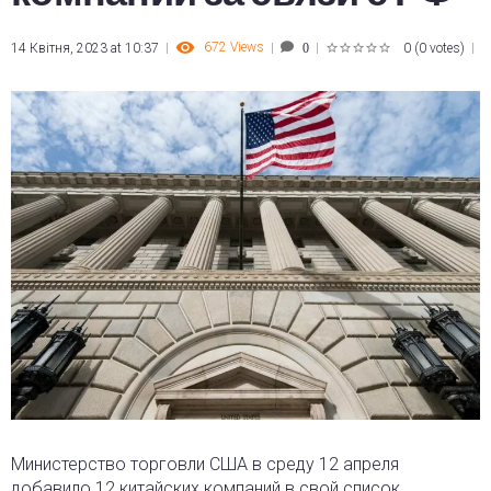
672
Views
14 Квітня, 2023 at 10:37
0
(
0 votes
)
0
1
2
3
4
5
Министерство торговли США в среду 12 апреля
добавило 12 китайских компаний в свой список