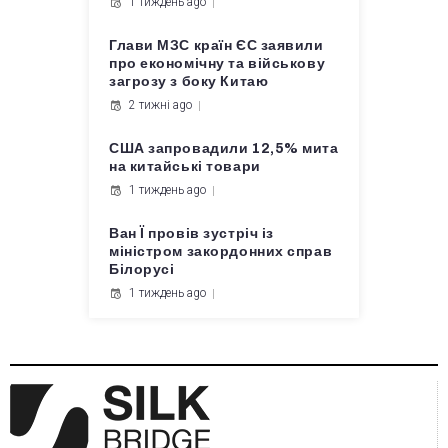
1 тиждень ago
Глави МЗС країн ЄС заявили
про економічну та військову
загрозу з боку Китаю
2 тижні ago
США запровадили 12,5% мита
на китайські товари
1 тиждень ago
Ван Ї провів зустріч із
міністром закордонних справ
Білорусі
1 тиждень ago