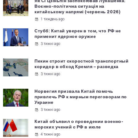
Як Сі Цзіньпін заспокоював Лукашенка:
Воєнно-політична ситуація на
китайському напрямі (червень 2026)
1 тиждень ago
Стубб: Китай уверен в том, что РФ не
применит ядерное оружие
3 тижні ago
Пекин строит скоростной транспортный
коридор в обход Кремля – разведка
3 тижні ago
Норвегия призвала Китай помочь
привлечь РФ к мирным переговорам по
Украине
3 тижні ago
Китай объявил о проведении военно-
морских учений с РФ в июле
4 тижні ago