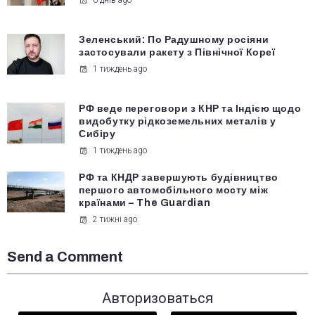
6 днів ago
Зеленський: По Радушному росіяни
застосували ракету з Північної Кореї
1 тиждень ago
РФ веде переговори з КНР та Індією щодо
видобутку рідкоземельних металів у
Сибіру
1 тиждень ago
РФ та КНДР завершують будівництво
першого автомобільного мосту між
країнами – The Guardian
2 тижні ago
Send a Comment
Авторизоваться