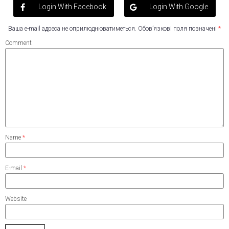
Login With Facebook
Login With Google
Ваша e-mail адреса не оприлюднюватиметься.
Обов’язкові поля позначені
*
Comment
Name
*
E-mail
*
Website