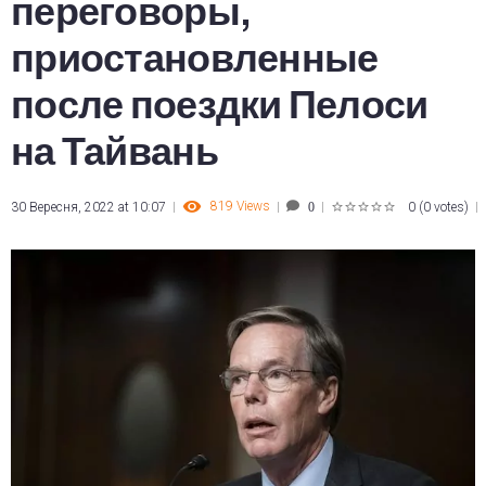
переговоры,
приостановленные
после поездки Пелоси
на Тайвань
819
Views
30 Вересня, 2022 at 10:07
0
(
0 votes
)
0
1
2
3
4
5