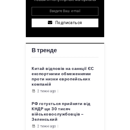
Подписаться
В тренде
Китай відповів на санкції ЄС
експортними обмеженнями
проти низки європейських
компаній
2 тижні ago
РФ готується прийняти від
КНДР ще 30 тисяч
військовослужбовців –
Зеленський
2 тижні ago