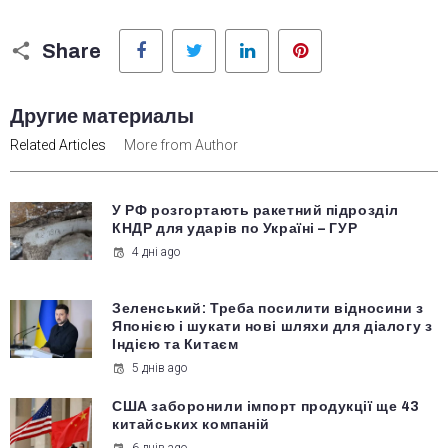
Facebook
Twitter
LinkedIn
Pinterest
Share
Другие материалы
Related Articles
More from Author
У РФ розгортають ракетний підрозділ
КНДР для ударів по Україні – ГУР
4 дні ago
Зеленський: Треба посилити відносини з
Японією і шукати нові шляхи для діалогу з
Індією та Китаєм
5 днів ago
США заборонили імпорт продукції ще 43
китайських компаній