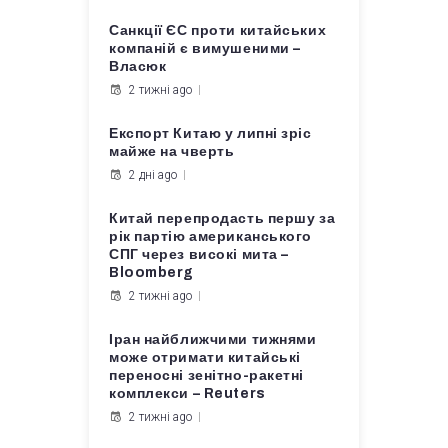
Санкції ЄС проти китайських
компаній є вимушеними –
Власюк
2 тижні ago
Експорт Китаю у липні зріс
майже на чверть
2 дні ago
Китай перепродасть першу за
рік партію американського
СПГ через високі мита –
Bloomberg
2 тижні ago
Іран найближчими тижнями
може отримати китайські
переносні зенітно-ракетні
комплекси – Reuters
2 тижні ago