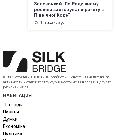
Зеленський: По Радушному
росіяни застосували ракету з
Північної Кореї
1 тиждень ago
Китай: стратегии, влияние, лоббисты. Новости и аналитика об
активности китайских структур в Восточной Европе и в других
регионах мира.
НАВИГАЦИЯ
Лонгріди
Новини
Думки
Економіка
Політика