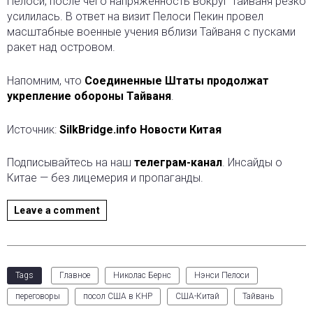
Пелоси, после чего напряженность вокруг Тайваня резко
усилилась. В ответ на визит Пелоси Пекин провел
масштабные военные учения вблизи Тайваня с пусками
ракет над островом.
Напомним, что
Соединенные Штаты продолжат
укрепление обороны Тайваня
.
Источник:
SilkBridge.info Новости Китая
Подписывайтесь на наш
телеграм-канал
. Инсайды о
Китае — без лицемерия и пропаганды.
Leave a comment
Tags
Главное
Николас Бернс
Нэнси Пелоси
переговоры
посол США в КНР
США-Китай
Тайвань