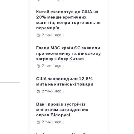
Китай експортує до США на
20% менше критичних
магнітів, попри торговельне
перемир’я
2 тижні ago
Глави МЗС країн ЄС заявили
про економічну та військову
загрозу з боку Китаю
2 тижні ago
США запровадили 12,5%
мита на китайські товари
2 тижні ago
Ван Ї провів зустріч із
міністром закордонних
справ Білорусі
2 тижні ago