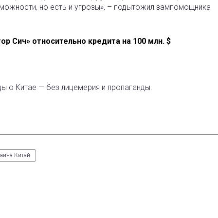
зможности, но есть и угрозы», – подытожил зампомощника
ор Сич» относительно кредита на 100 млн. $
ды о Китае — без лицемерия и пропаганды.
аина-Китай
est