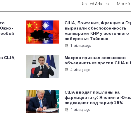
Related Articles
More f
что
США, Британия, Франция и Г
 Южно-
выразили обеспокоенность
 собой
маневрами КНР у восточного
побережья Тайваня
1 місяць ago
 в США,
Макрон призвал союзников
объединиться против США и 
4 місяці ago
США вводят пошлины на
фармацевтику: Япония и Южн
подпадают под тариф 15%
4 місяці ago