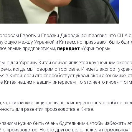
опросам Европы и Евразии Джордж Кент заявил, что США с
ующую между Украиной и Китаем, но призывают быть бдит
ключевыми предприятиями,
передает
«Укринформ».
, а для Украины Китай сейчас является крупнейшим экспо
 речь, когда мы говорим о торговле. И иметь экспорт украи
я в Китай, если это способствует украинской экономике, э
е Китая нашим и вашим интересам, то это нечто иное» – от
в, что китайские акционеры не заинтересованы в работе люд
ность для развития производства в Китае.
мпаниям нужно быть очень бдительными, чтобы избежать э
 о производстве. Но это другое дело, нежели нормальная