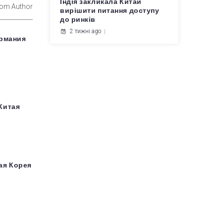
Індія закликала Китай
rom Author
вирішити питання доступу
до ринків
2 тижні ago
ермания
Китая
ая Корея