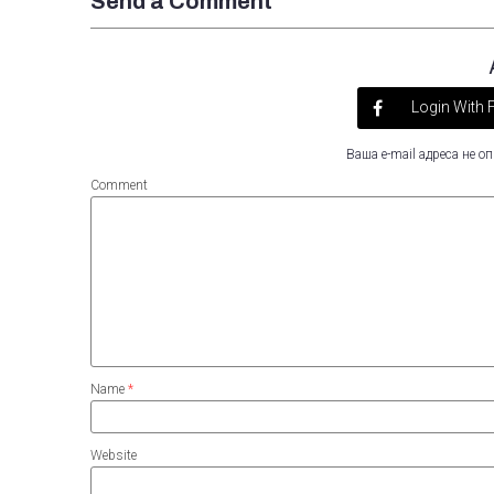
Send a Comment
Login With
Ваша e-mail адреса не 
Comment
Name
*
Website