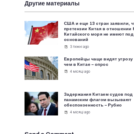
Другие материалы
США и еще 13 стран заявили, 
претензии Китая в отношении
Китайского моря не имеют под
оснований
3 тижні ago
Европейцы чаще видят угрозу
чем в Китае – опрос
4 місяці ago
Задержания Китаем судов под
панамским флагом вызывают
обеспокоенность – Рубио
4 місяці ago