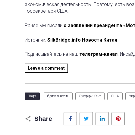
экономическая деятельность. Поэтому, есть во
госсекретаря США.
Ранее мы писали
о заявлении президента «Мот
Источник:
SilkBridge.info Новости Китая
Подписывайтесь на наш
телеграм-канал
. Инсай
Leave a comment
Tags
бдительность
Джордж Кент
США
Укр
Facebook
Twitter
LinkedIn
Pinter
Share