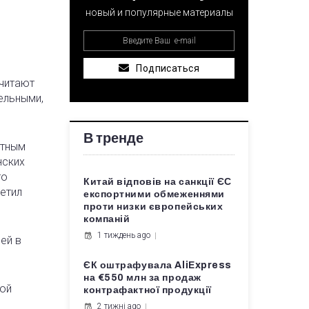
новый и популярные материалы
Подписаться
читают
ельными,
В тренде
ртным
нских
то
Китай відповів на санкції ЄС
метил
експортними обмеженнями
проти низки європейських
компаній
1 тиждень ago
ей в
ЄК оштрафувала AliExpress
на €550 млн за продаж
той
контрафактної продукції
2 тижні ago