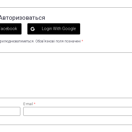
Авторизоваться
 Facebook
Login With Google
оприлюднюватиметься.
Обов’язкові поля позначені
*
E-mail
*