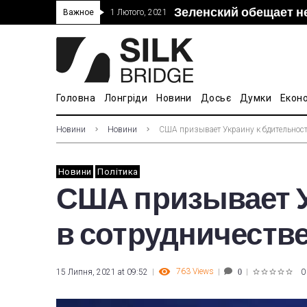
Зеленский обещает н
“Дочка” Beijing Skyr
Прошло 5-тое засед
В Украине ввели пош
Важное
1 Лютого, 2021
покупке “Мотор Сич”
вопросам культуры
Головна
Лонгріди
Новини
Досьє
Думки
Екон
Новини
Новини
США призывает Украину к бдительност
Новини
Політика
США призывает У
в сотрудничестве
763
Views
15 Липня, 2021 at 09:52
0
0
1
2
3
4
5