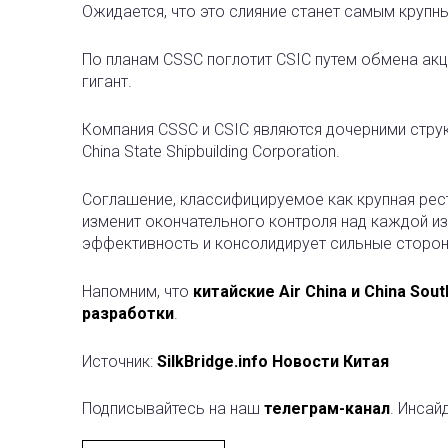
Ожидается, что это слияние станет самым крупны
По планам CSSC поглотит CSIC путем обмена акц
гигант.
Компания CSSC и CSIC являются дочерними стру
China State Shipbuilding Corporation.
Соглашение, классифицируемое как крупная рест
изменит окончательного контроля над каждой из
эффективность и консолидирует сильные сторон
Напомним, что
китайские Air China и China So
разработки
.
Источник:
SilkBridge.info Новости Китая
Подписывайтесь на наш
телеграм-канал
. Инсай