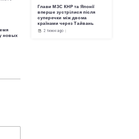
0
Глави МЗС КНР та Японії
вперше зустрілися після
суперечки між двома
країнами через Тайвань
ремя
2 тижні ago
у новых