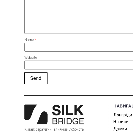
Name
*
Website
НАВИГА
Лонгріди
Новини
Думки
Китай: стратегии, влияние, лоббисты.