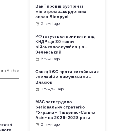
Ван Ї провів зустріч із
міністром закордонних
справ Білорусі
2 тижні ago
РФ готується прийняти від
КНДР ще 30 тисяч
військовослужбовців –
Зеленський
2 тижні ago
rom Author
Санкції ЄС проти китайських
компаній є вимушеними –
Власюк
1 тиждень ago
a
МЗС затвердило
регіональну стратегію
«Україна – Південно-Східна
Азія» на 2026-2028 роки
итая 4
2 тижні ago
нного