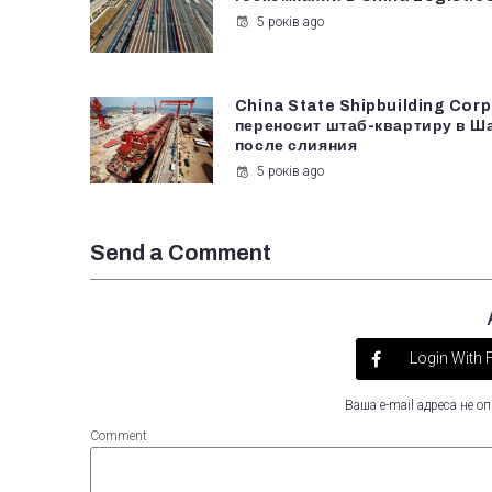
5 років ago
China State Shipbuilding Corp
переносит штаб-квартиру в Ш
после слияния
5 років ago
Send a Comment
Login With
Ваша e-mail адреса не 
Comment