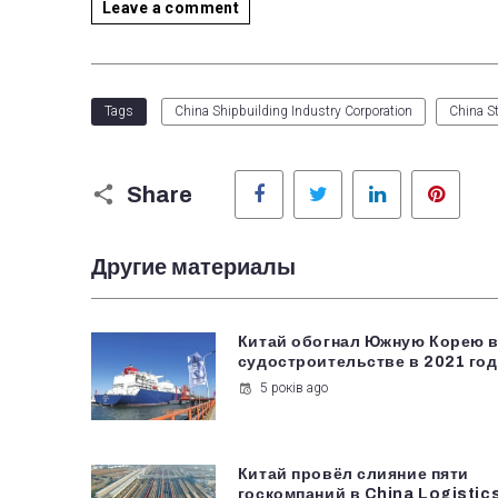
Leave a comment
Tags
China Shipbuilding Industry Corporation
China St
Facebook
Twitter
LinkedIn
Pinter
Share
Другие материалы
Китай обогнал Южную Корею 
судостроительстве в 2021 год
5 років ago
Китай провёл слияние пяти
госкомпаний в China Logistic