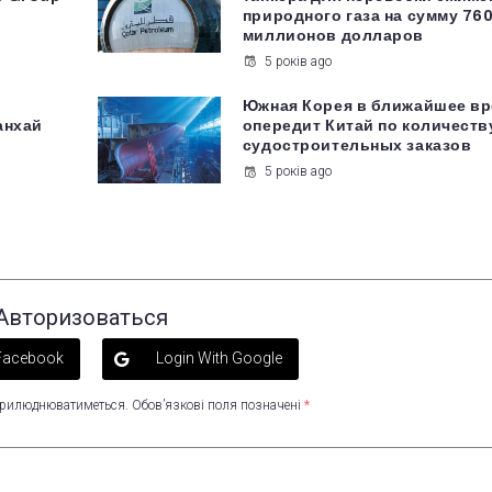
природного газа на сумму 76
миллионов долларов
5 років ago
Южная Корея в ближайшее в
анхай
опередит Китай по количеств
судостроительных заказов
5 років ago
Авторизоваться
 Facebook
Login With Google
оприлюднюватиметься.
Обов’язкові поля позначені
*