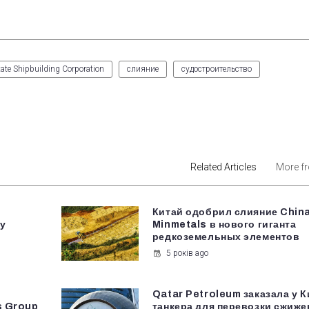
ate Shipbuilding Corporation
слияние
судостроительство
est
Related Articles
More f
в
Китай одобрил слияние Chin
у
Minmetals в нового гиганта
редкоземельных элементов
5 років ago
Qatar Petroleum заказала у К
s Group
танкера для перевозки сжиже