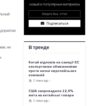
новый и популярные материалы
ельный
Подписаться
едприятия
В тренде
ми, не
и.
Китай відповів на санкції ЄС
експортними обмеженнями
проти низки європейських
компаній
2 тижні ago
США запровадили 12,5%
мита на китайські товари
2 тижні ago