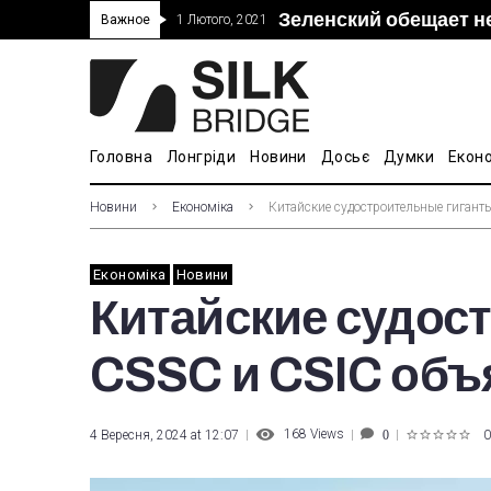
Зеленский обещает н
“Дочка” Beijing Skyr
Прошло 5-тое засед
В Украине ввели пош
Важное
1 Лютого, 2021
покупке “Мотор Сич”
вопросам культуры
Головна
Лонгріди
Новини
Досьє
Думки
Екон
Новини
Економіка
Китайские судостроительные гигант
Економіка
Новини
Китайские судос
CSSC и CSIC объ
168
Views
4 Вересня, 2024 at 12:07
0
0
1
2
3
4
5