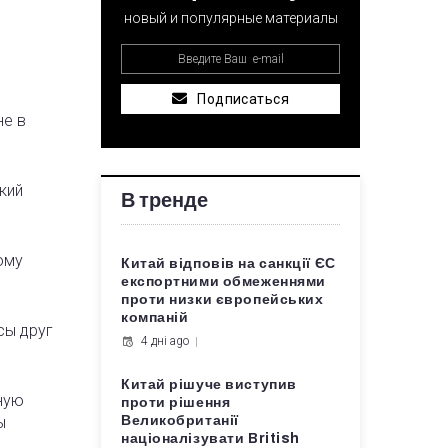
новый и популярные материалы
Подписаться
не в
кий
В тренде
ому
Китай відповів на санкції ЄС
експортними обмеженнями
проти низки європейських
компаній
сы друг
4 дні ago
Китай рішуче виступив
ную
проти рішення
ы
Великобританії
націоналізувати British