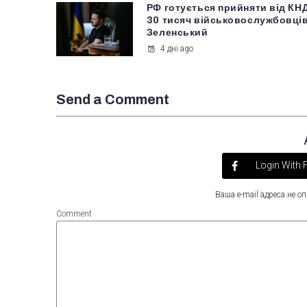
РФ готується прийняти від КН
30 тисяч військовослужбовців
Зеленський
4 дні ago
Send a Comment
Login With
Ваша e-mail адреса не 
Comment