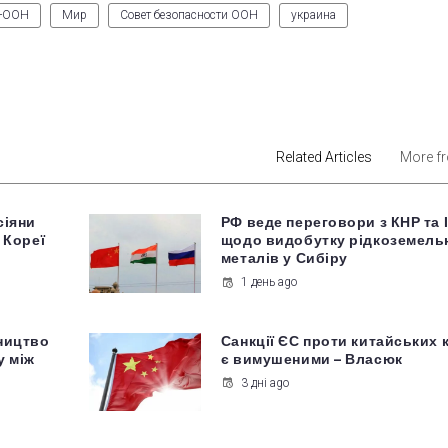
й-ООН
Мир
Совет безопасности ООН
украина
est
Related Articles
More f
сіяни
РФ веде переговори з КНР та 
 Кореї
щодо видобутку рідкоземель
металів у Сибіру
1 день ago
ництво
Санкції ЄС проти китайських 
у між
є вимушеними – Власюк
3 дні ago