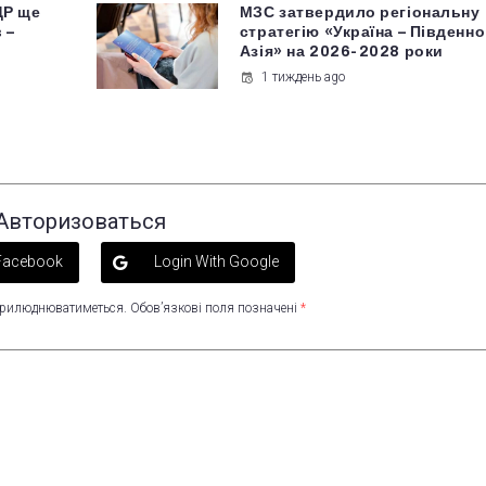
ДР ще
МЗС затвердило регіональну
 –
стратегію «Україна – Південн
Азія» на 2026-2028 роки
1 тиждень ago
Авторизоваться
 Facebook
Login With Google
оприлюднюватиметься.
Обов’язкові поля позначені
*