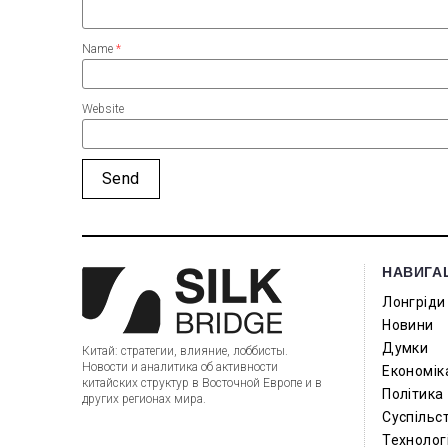
Name
*
Website
НАВИГА
Лонгріди
Новини
Думки
Китай: стратегии, влияние, лоббисты.
Новости и аналитика об активности
Економік
китайских структур в Восточной Европе и в
Політика
других регионах мира.
Суспільс
Технологі