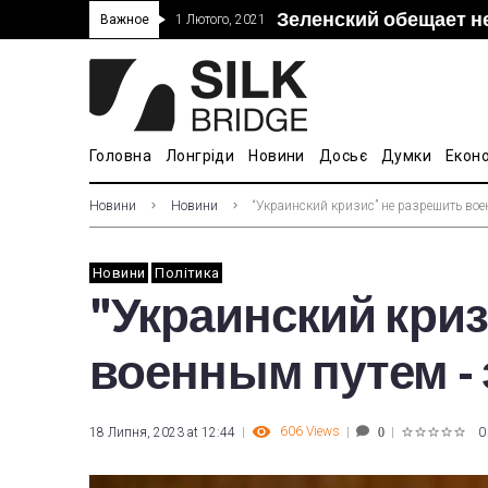
Зеленский обещает н
“Дочка” Beijing Skyr
Прошло 5-тое засед
В Украине ввели пош
Важное
1 Лютого, 2021
покупке “Мотор Сич”
вопросам культуры
Головна
Лонгріди
Новини
Досьє
Думки
Екон
Новини
Новини
“Украинский кризис” не разрешить во
Новини
Політика
"Украинский криз
военным путем -
606
Views
18 Липня, 2023 at 12:44
0
0
1
2
3
4
5