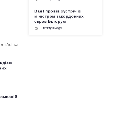
Ван Ї провів зустріч із
міністром закордонних
справ Білорусі
1 тиждень ago
rom Author
Індією
них
компаній