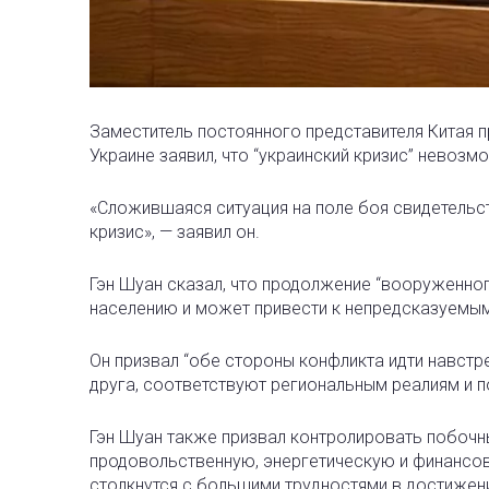
Заместитель постоянного представителя Китая п
Украине заявил, что “украинский кризис” невоз
«Сложившаяся ситуация на поле боя свидетельст
кризис», — заявил он.
Гэн Шуан сказал, что продолжение “вооруженно
населению и может привести к непредсказуемы
Он призвал “обе стороны конфликта идти навстре
друга, соответствуют региональным реалиям и 
Гэн Шуан также призвал контролировать побочн
продовольственную, энергетическую и финансо
столкнутся с большими трудностями в достижени