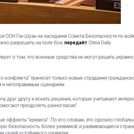
ри ООН Гэн Шуан на заседании Совета Безопасности по вой
можно разрешить на поле боя,
передаёт
China Daily.
вует о том, что военные средства не могут решить украинс
го конфликта” принесет только новые страдания гражданск
м и непоправимым сценариям.
чу друг другу и искать решения, которые учитывают интере
помогают преодолеть разногласия”.
ые эффекты “кризиса”. По его словам, это сделало глобаль
вую безопасность более уязвимой, и развивающиеся стран
и целей устойчивого развития.