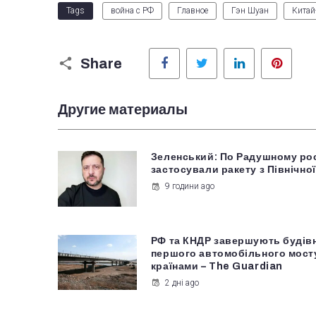
Tags
война с РФ
Главное
Гэн Шуан
Кита
Facebook
Twitter
LinkedIn
Pinter
Share
Другие материалы
Зеленський: По Радушному ро
застосували ракету з Північної
9 години ago
РФ та КНДР завершують будів
першого автомобільного мост
країнами – The Guardian
2 дні ago