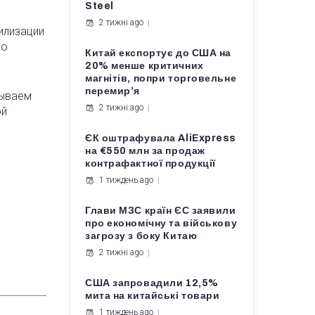
Steel
2 тижні ago
илизации
 о
Китай експортує до США на
20% менше критичних
магнітів, попри торговельне
перемир’я
зываем
2 тижні ago
ой
ЄК оштрафувала AliExpress
на €550 млн за продаж
контрафактної продукції
1 тиждень ago
Глави МЗС країн ЄС заявили
про економічну та військову
загрозу з боку Китаю
2 тижні ago
США запровадили 12,5%
мита на китайські товари
1 тиждень ago