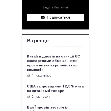
Подписаться
В тренде
Китай відповів на санкції ЄС
експортними обмеженнями
проти низки європейських
компаній
1 тиждень ago
США запровадили 12,5% мита
на китайські товари
2 тижні ago
Ван Ї провів зустріч із