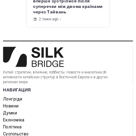
вперше зустрілися після
суперечки між двома країнами
через Тайвань
2 тижні ago
Китай: стратегии, влияние, лоббисты. Новости и аналитика об
активности китайских структур в Восточной Европе и в других
регионах мира.
НАВИГАЦИЯ
Лонгріди
Новини
Думки
Економіка
Політика
Суспільство