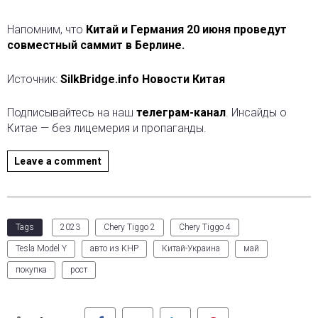
Напомним, что
Китай и Германия 20 июня проведут
совместный саммит в Берлине.
Источник:
SilkBridge.info Новости Китая
Подписывайтесь на наш
телеграм-канал
. Инсайды о
Китае — без лицемерия и пропаганды.
Leave a comment
Tags
2023
Chery Tiggo 2
Chery Tiggo 4
Tesla Model Y
авто из КНР
Китай-Украина
май
покупка
рост
Facebook
Twitter
LinkedIn
Pinterest