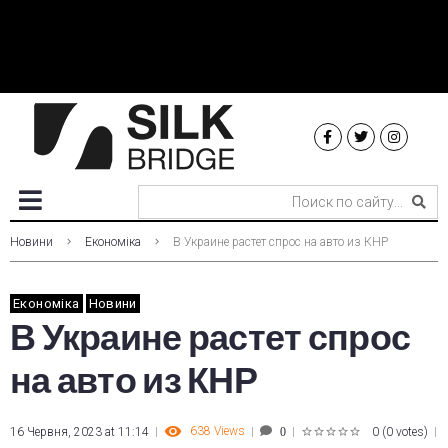
Новини
Економіка
В Украине растет спрос на авто из КНР
Економіка
Новини
В Украине растет спрос
на авто из КНР
638
Views
16 Червня, 2023 at 11:14
0
(
0 votes
)
0
1
2
3
4
5