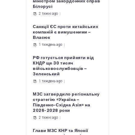
міністром закордонних справ
Білорусі
2 тижні ago
Санкції ЄС проти китайських
компаній є вимушеними –
Власюк
1 тиждень ago
РФ готується прийняти від
КНДР ще 30 тисяч
військовослужбовців –
Зеленський
1 тиждень ago
МЗС затвердило регіональну
стратегію «Україна –
Південно-Східна Азія» на
2026-2028 роки
2 тижні ago
Глави МЗС КНР та Японії