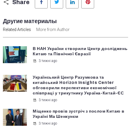
Share
Другие материалы
Related Articles
More from Author
В НАН України створили Центр досліджень
Китаю та Північної Євразії
3 тижні ago
Український Центр Разумкова та
китайський Horizon Insights Center
обговорили перспективи економічної
співпраці у трикутнику Україна-Китай-ЄС
3 тижні ago
Міщенко провів зустріч з послом Китаю в
Україні Ма Шенкунєм
3 тижні ago