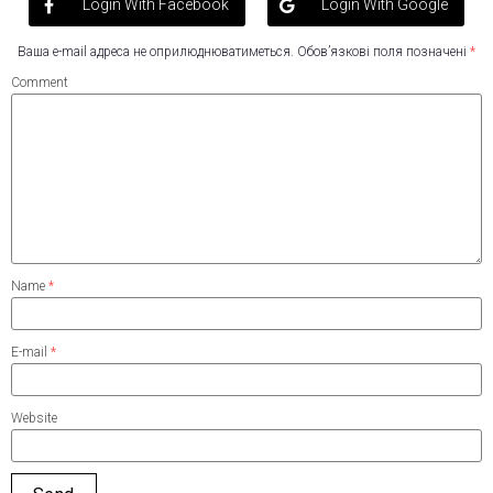
Login With Facebook
Login With Google
Ваша e-mail адреса не оприлюднюватиметься.
Обов’язкові поля позначені
*
Comment
Name
*
E-mail
*
Website