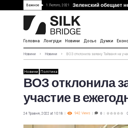
Зеленский обещает н
“Дочка” Beijing Skyr
Прошло 5-тое засед
В Украине ввели пош
Важное
1 Лютого, 2021
покупке “Мотор Сич”
вопросам культуры
Головна
Лонгріди
Новини
Досьє
Думки
Екон
Новини
Новини
ВОЗ отклонила заявку Тайваня на учас
Новини
Політика
ВОЗ отклонила за
участие в ежегод
942
Views
24 Травня, 2022 at 10:18
0
1
2
3
4
5