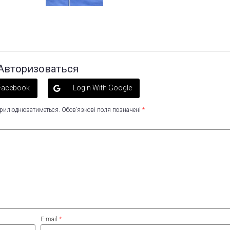
Авторизоваться
 Facebook
Login With Google
оприлюднюватиметься.
Обов’язкові поля позначені
*
E-mail
*