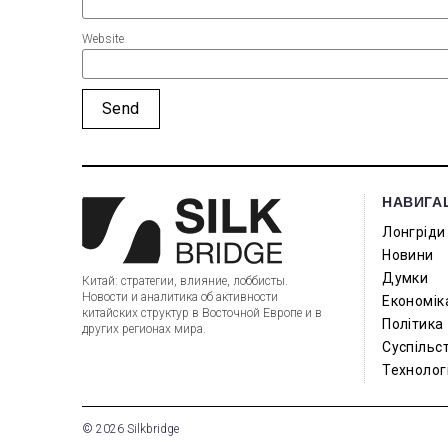
Website
НАВИГА
Лонгріди
Новини
Думки
Китай: стратегии, влияние, лоббисты.
Новости и аналитика об активности
Економік
китайских структур в Восточной Европе и в
Політика
других регионах мира.
Суспільс
Технологі
© 2026 Silkbridge