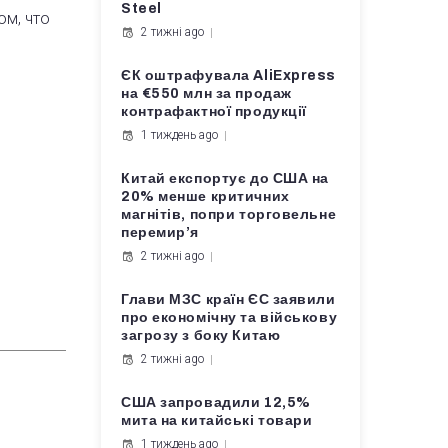
Steel
ом, что
2 тижні ago
ЄК оштрафувала AliExpress
на €550 млн за продаж
контрафактної продукції
1 тиждень ago
Китай експортує до США на
20% менше критичних
магнітів, попри торговельне
перемир’я
2 тижні ago
Глави МЗС країн ЄС заявили
про економічну та військову
загрозу з боку Китаю
2 тижні ago
США запровадили 12,5%
мита на китайські товари
1 тиждень ago