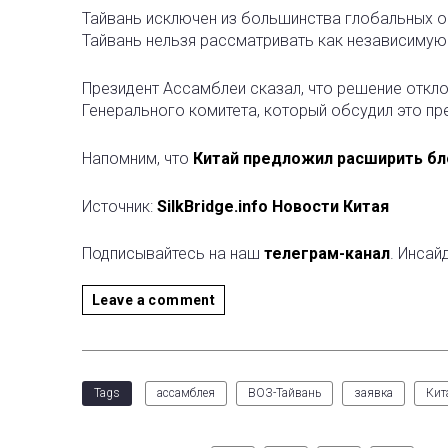
Тайвань исключен из большинства глобальных ор
Тайвань нельзя рассматривать как независимую 
Президент Ассамблеи сказал, что решение откл
Генерального комитета, который обсудил это п
Напомним, что
Китай предложил расширить бл
Источник:
SilkBridge.info Новости Китая
Подписывайтесь на наш
телеграм-канал
. Инсай
Leave a comment
Tags
ассамблея
ВОЗ-Тайвань
заявка
Кит