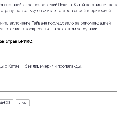
ганизаций из-за возражений Пекина. Китай настаивает на т
страну, поскольку он считает остров своей территорией.
онить включение Тайваня последовало за рекомендацией
редложение в воскресенье на закрытом заседании.
ок стран БРИКС
.
ды о Китае — без лицемерия и пропаганды.
ай-ВОЗ
отказ