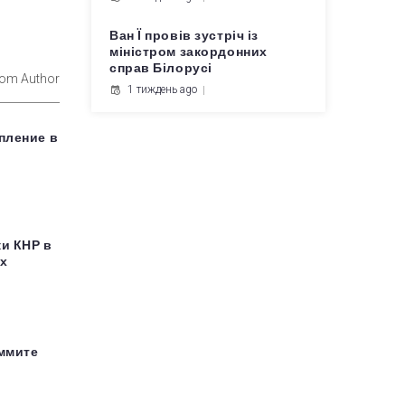
Ван Ї провів зустріч із
міністром закордонних
справ Білорусі
rom Author
1 тиждень ago
пление в
ки КНР в
ях
аммите