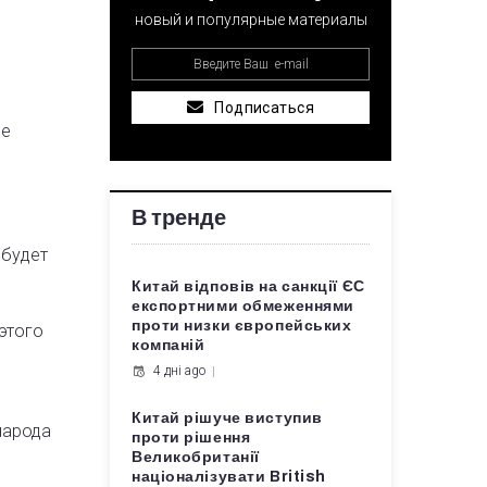
новый и популярные материалы
Подписаться
ее
В тренде
 будет
Китай відповів на санкції ЄС
експортними обмеженнями
проти низки європейських
этого
компаній
4 дні ago
Китай рішуче виступив
народа
проти рішення
Великобританії
націоналізувати British