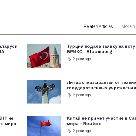
est
Related Articles
More f
Беларуси
Турция подала заявку на всту
ША
БРИКС - Bloomberg
2 роки ago
Литва отказывается от техни
государственных учреждени
2 роки ago
КНР не
Китай не примет участие в С
те мира
мира – Reuters
2 роки ago