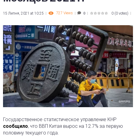
727
Views
15 Липня, 2021 at 10:25
0
(
0 votes
)
0
1
2
3
4
5
Государственное статистическое управление КНР
сообщило
, что ВВП Китая вырос на 12.7% за первую
половину текущего года.