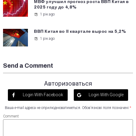
МВФ улучшил прогноз роста ВВП Китая в
2025 году до 4,8%
1 рік ago
ВВП Китая во ІІ квартале вырос на 5,2%
1 рік ago
Send a Comment
Авторизоваться
Login With Facebook
Login With Google
Ваша e-mail адреса не оприлюднюватиметься.
Обов’язкові поля позначені
*
Comment