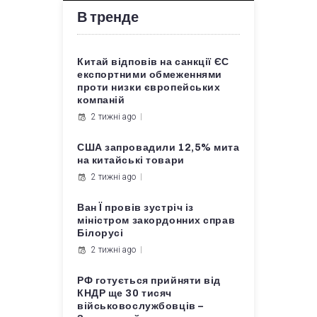
В тренде
Китай відповів на санкції ЄС
експортними обмеженнями
проти низки європейських
компаній
2 тижні ago
США запровадили 12,5% мита
на китайські товари
2 тижні ago
Ван Ї провів зустріч із
міністром закордонних справ
Білорусі
2 тижні ago
РФ готується прийняти від
КНДР ще 30 тисяч
військовослужбовців –