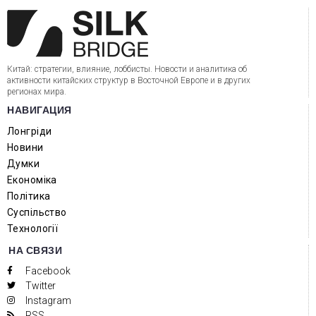
Китай: стратегии, влияние, лоббисты. Новости и аналитика об
активности китайских структур в Восточной Европе и в других
регионах мира.
НАВИГАЦИЯ
Лонгріди
Новини
Думки
Економіка
Політика
Суспільство
Технології
НА СВЯЗИ
Facebook
Twitter
Instagram
RSS