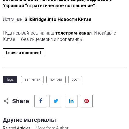
Украиной “стратегическое соглашение”.
Источник:
SilkBridge.info Новости Китая
Подписывайтесь на наш
телеграм-канал
. Инсайды о
Китае — без лицемерия и пропаганды.
Leave a comment
Tags
ввп китая
полгода
рост
Facebook
Twitter
LinkedIn
Pinterest
Share
Другие материалы
Related Articles
More from Author