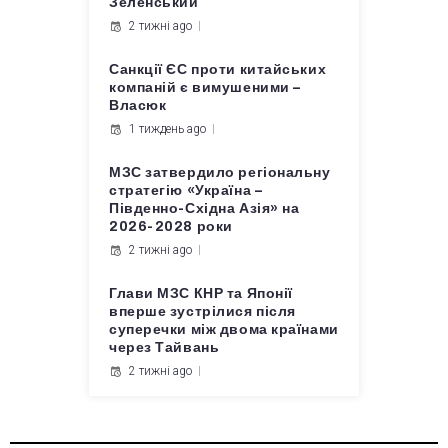
Зеленський
2 тижні ago
Санкції ЄС проти китайських
компаній є вимушеними –
Власюк
1 тиждень ago
МЗС затвердило регіональну
стратегію «Україна –
Південно-Східна Азія» на
2026-2028 роки
2 тижні ago
Глави МЗС КНР та Японії
вперше зустрілися після
суперечки між двома країнами
через Тайвань
2 тижні ago