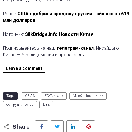
Ранее
США одобрили продажу оружия Тайваню на 619
млн долларов
.
Источник:
SilkBridge.info Новости Китая
Подписывайтесь на наш
телеграм-канал
. Инсайды о
Китае — без лицемерия и пропаганды.
Leave a comment
Tags
CEIAS
ЕС-Тайвань
Матей Шимальчик
соттрудничество
ЦВЕ
Facebook
Twitter
LinkedIn
Pinterest
Share