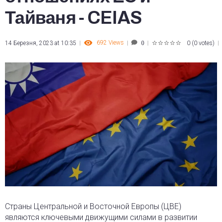
Тайваня - CEIAS
692
Views
14 Березня, 2023 at 10:35
0
(
0 votes
)
0
1
2
3
4
5
Страны Центральной и Восточной Европы (ЦВЕ)
являются ключевыми движущими силами в развитии