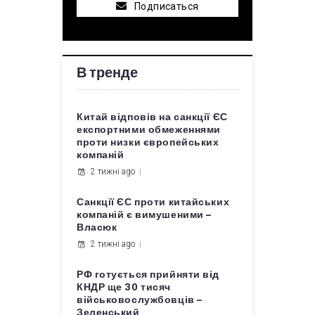
Подписаться
В тренде
Китай відповів на санкції ЄС
експортними обмеженнями
проти низки європейських
компаній
2 тижні ago
Санкції ЄС проти китайських
компаній є вимушеними –
Власюк
2 тижні ago
РФ готується прийняти від
КНДР ще 30 тисяч
військовослужбовців –
Зеленський