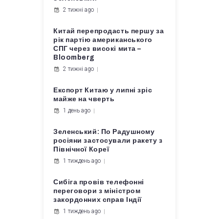
2 тижні ago
Китай перепродасть першу за
рік партію американського
СПГ через високі мита –
Bloomberg
2 тижні ago
Експорт Китаю у липні зріс
майже на чверть
1 день ago
Зеленський: По Радушному
росіяни застосували ракету з
Північної Кореї
1 тиждень ago
Сибіга провів телефонні
переговори з міністром
закордонних справ Індії
1 тиждень ago