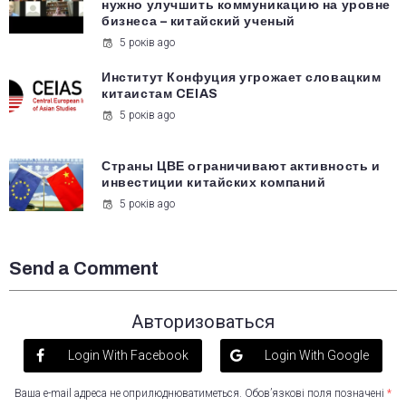
нужно улучшить коммуникацию на уровне
бизнеса – китайский ученый
5 років ago
Институт Конфуция угрожает словацким
китаистам CEIAS
5 років ago
Страны ЦВЕ ограничивают активность и
инвестиции китайских компаний
5 років ago
Send a Comment
Авторизоваться
Login With Facebook
Login With Google
Ваша e-mail адреса не оприлюднюватиметься.
Обов’язкові поля позначені
*