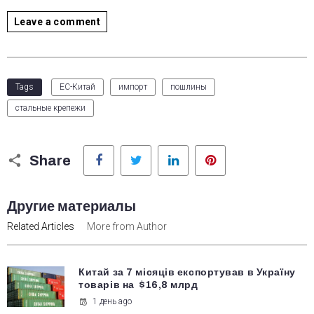
Leave a comment
Tags
ЕС-Китай
импорт
пошлины
стальные крепежи
Facebook
Twitter
LinkedIn
Pinterest
Share
Другие материалы
Related Articles
More from Author
Китай за 7 місяців експортував в Україну
товарів на $16,8 млрд
1 день ago