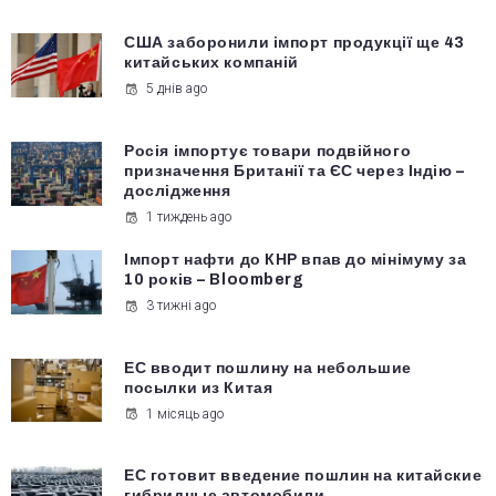
США заборонили імпорт продукції ще 43
китайських компаній
5 днів ago
Росія імпортує товари подвійного
призначення Британії та ЄС через Індію –
дослідження
1 тиждень ago
Імпорт нафти до КНР впав до мінімуму за
10 років – Bloomberg
3 тижні ago
ЕС вводит пошлину на небольшие
посылки из Китая
1 місяць ago
ЕС готовит введение пошлин на китайские
гибридные автомобили