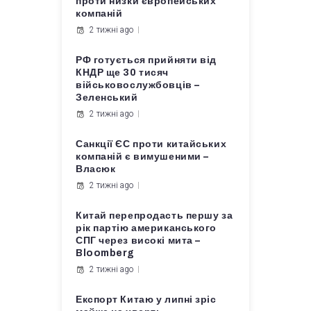
проти низки європейських
компаній
2 тижні ago
РФ готується прийняти від
КНДР ще 30 тисяч
військовослужбовців –
Зеленський
2 тижні ago
Санкції ЄС проти китайських
компаній є вимушеними –
Власюк
2 тижні ago
Китай перепродасть першу за
рік партію американського
СПГ через високі мита –
Bloomberg
2 тижні ago
Експорт Китаю у липні зріс