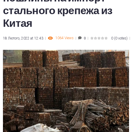
стального крепежа из
Китая
1064
Views
18 Лютого, 2022 at 12:43
0
(
0 votes
)
0
1
2
3
4
5