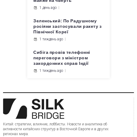
майже на чверть
1 день ago
Зеленський: По Радушному
росіяни застосували ракету з
Північної Кореї
1 тиждень ago
Сибіга провів телефонні
переговори з міністром
закордонних справ Індії
1 тиждень ago
Китай: стратегии, влияние, лоббисты. Новости и аналитика об
активности китайских структур в Восточной Европе и в других
регионах мира.