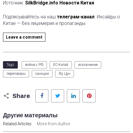
Источник:
SilkBridge.info Новости Китая
Подписывайтесь на наш
телеграм-канал
. Инсайды о
Китае — без лицемерия и пропаганды.
Leave a comment
Tags
война с РФ
ЕС-Китай
исключение
переговоры
санкции
Фу Цун
Facebook
Twitter
LinkedIn
Pinterest
Share
Другие материалы
Related Articles
More from Author