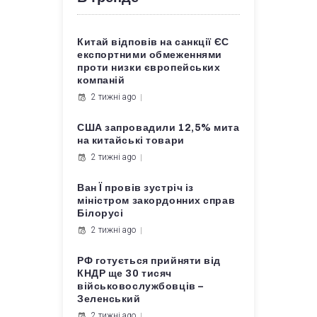
Китай відповів на санкції ЄС
експортними обмеженнями
проти низки європейських
компаній
2 тижні ago
США запровадили 12,5% мита
на китайські товари
2 тижні ago
Ван Ї провів зустріч із
міністром закордонних справ
Білорусі
2 тижні ago
РФ готується прийняти від
КНДР ще 30 тисяч
військовослужбовців –
Зеленський
2 тижні ago