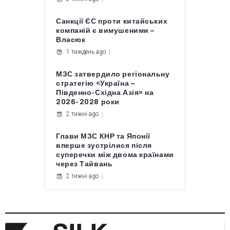
Санкції ЄС проти китайських
компаній є вимушеними –
Власюк
1 тиждень ago
МЗС затвердило регіональну
стратегію «Україна –
Південно-Східна Азія» на
2026-2028 роки
2 тижні ago
Глави МЗС КНР та Японії
вперше зустрілися після
суперечки між двома країнами
через Тайвань
2 тижні ago