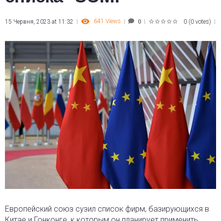
641
Views
15 Червня, 2023 at 11:32
0
(
0 votes
)
0
1
2
3
4
5
Европейский союз сузил список фирм, базирующихся в
Китае и Гонконге, к которым он планирует применить