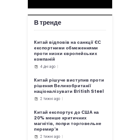
В тренде
Китай відповів на санкції ЄС
експортними обмеженнями
проти низки європейських
компаній
4 дні ago
Китай рішуче виступив проти
рішення Великобританії
націоналізувати British Steel
2 тижні ago
Китай експортує до США на
20% менше критичних
магнітів, попри торговельне
перемир’я
2 тижні ago