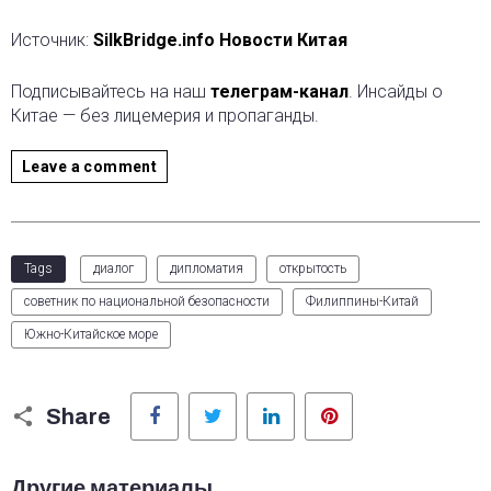
Источник:
SilkBridge.info Новости Китая
Подписывайтесь на наш
телеграм-канал
. Инсайды о
Китае — без лицемерия и пропаганды.
Leave a comment
Tags
диалог
дипломатия
открытость
советник по национальной безопасности
Филиппины-Китай
Южно-Китайское море
Facebook
Twitter
LinkedIn
Pinterest
Share
Другие материалы