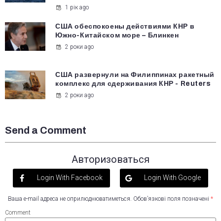
1 рік ago
США обеспокоены действиями КНР в
Южно-Китайском море – Блинкен
2 роки ago
США развернули на Филиппинах ракетный
комплекс для сдерживания КНР - Reuters
2 роки ago
Send a Comment
Авторизоваться
Login With Facebook
Login With Google
Ваша e-mail адреса не оприлюднюватиметься.
Обов’язкові поля позначені
*
Comment