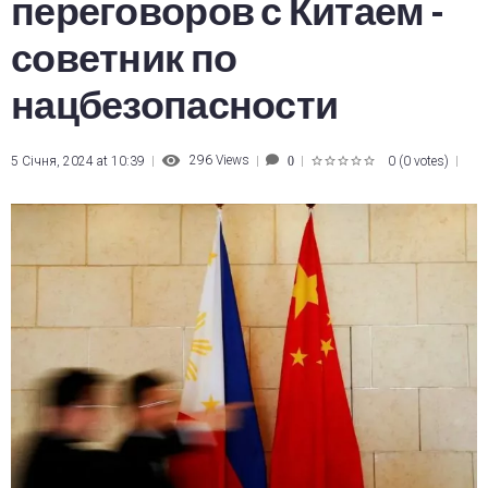
переговоров с Китаем -
советник по
нацбезопасности
296
Views
5 Січня, 2024 at 10:39
0
(
0 votes
)
0
1
2
3
4
5