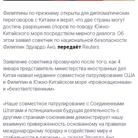
Филиппины по-прежнему открыты для дипломатических
переговоров с Китаем и верят, что две страны могут
достичь разрешения споров по поводу Южно-
Китайского моря посредством мирного диалога. Об
этом заявил советник по национальной безопасности
Филиппин Эдуардо Ано,
передаёт
Reuters.
Заявление советника прозвучало после того, как 4
января представитель министерства иностранных дел
Китая назвал недавнее совместное патрулирование США
и Филиппин в Южно-Китайском море «провокационным»
и «безответственным».
«Наше совместное патрулирование с Соединенными
Штатами и потенциальная будущая деятельность с
другими странами-союзниками демонстрирует нашу
взаимную приверженность основанному на правилах
международному порядку и содействию миру и
стабильности в регионе», — сказал Эдуардо Ано.