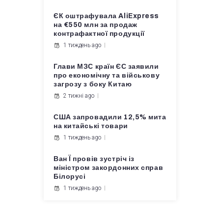
ЄК оштрафувала AliExpress
на €550 млн за продаж
контрафактної продукції
1 тиждень ago
Глави МЗС країн ЄС заявили
про економічну та військову
загрозу з боку Китаю
2 тижні ago
США запровадили 12,5% мита
на китайські товари
1 тиждень ago
Ван Ї провів зустріч із
міністром закордонних справ
Білорусі
1 тиждень ago